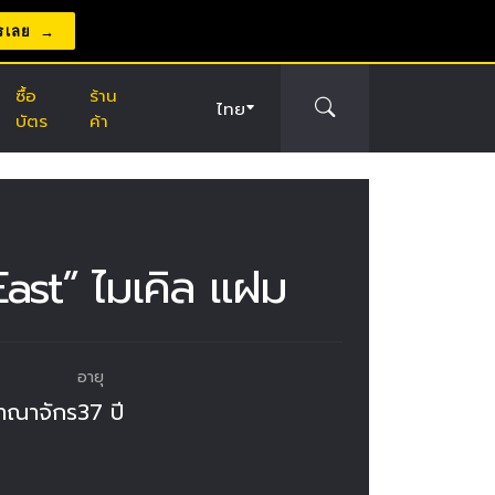
รเลย
ซื้อ
ร้าน
ไทย
บัตร
ค้า
ast” ไมเคิล แฝม
อายุ
าณาจักร
37 ปี