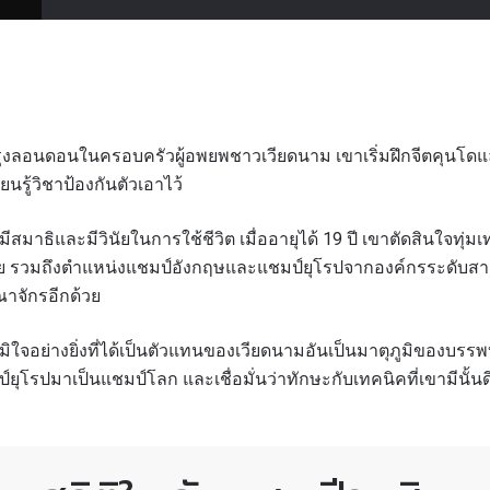
กรุงลอนดอนในครอบครัวผู้อพยพชาวเวียดนาม เขาเริ่มฝึกจีตคุนโดแ
ยนรู้วิชาป้องกันตัวเอาไว้
ามีสมาธิและมีวินัยในการใช้ชีวิต เมื่ออายุได้ 19 ปี เขาตัดสินใจทุ
 รวมถึงตำแหน่งแชมป์อังกฤษและแชมป์ยุโรปจากองค์กรระดับสาก
ณาจักรอีกด้วย
ิใจอย่างยิ่งที่ได้เป็นตัวแทนของเวียดนามอันเป็นมาตุภูมิของบรรพบ
์ยุโรปมาเป็นแชมป์โลก และเชื่อมั่นว่าทักษะกับเทคนิคที่เขามีนั้น
รเพื่อไม่พลาดข่าวเด็ด
พลาดข่าวสารของ ONE รีบลงทะเบียนตอนนี้ เพื่อรับข้อมูลอัปเ