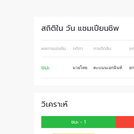
ก่อนใคร 
อีเมล
สถิติใน วัน แชมเปียนชิพ
ชื่อ
ผลการแข่งขัน
กติกา
การตัดสิน
ย
ชนะ
มวยไทย
คะแนนเอกฉันท์
ยก
การส่ง
เผยข้อม
วิเคราะห์
ชนะ - 1