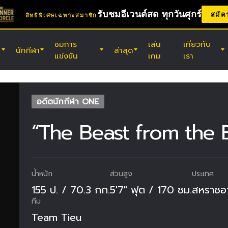
รับชมอีเวนต์สด ทุกวันศุกร์
สมัค
สิทธิพิเศษเฉพาะสมาชิก
ชมการ
เล่น
เกี่ยวกับ
นักกีฬา
ล่าสุด
แข่งขัน
เกม
เรา
(ศ.) 7 ส.ค. 11:30 น. UTC
สนามมวยเวทีลุมพินี, กรุงเทพฯ
ONE ลุมพินี 165 & The Inner Circle
อดีตนักกีฬา ONE
25
“The Beast from the E
(ส.) 8 ส.ค. 8:30 น. UTC
เอบาระ เวฟ อารีนา โอตะ, โตเกียว
ONE ซามูไร 2
น้ำหนัก
ส่วนสูง
ประเทศ
155 ป. / 70.3 กก.
5'7" ฟุต / 170 ซม.
สหราชอ
ทีม
Team Tieu