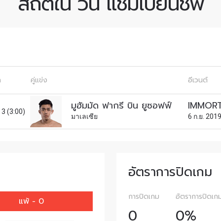
สถิติใน วัน แชมเปียนชิพ
รวมทั้งข้อเสนอและสิทธิพิเศษในการเลือกที่นั่งที่ดีที่สุดในสน
คู่แข่ง
อีเวนต์
ก
คู่แข่ง
อีเวนต์
ดูไฮไลต์การแข่งขัน
มูฮัมมัด ฟากรี บิน ยูซอฟฟ์
IMMORT
สมัคร
 3 (3:00)
มาเลเซีย
6 ก.ย. 201
แบบฟอร์มนี้ถือว่าท่านให้ความยินยอมให้เรารวบรวม ใช้งาน 
ูลของท่านภายใต้นโยบายความเป็นส่วนตัวของเรา ท่านสามา
การสมัครรับข่าวสารได้ตลอดเวลา
อัตราการปิดเกม
การปิดเกม
อัตราการปิดเก
แพ้ - 0
0
0%