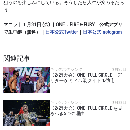
最新情報をゲット
狙うのを楽しみにしている。そうしたら人生が変わるだろ
ONEチャンピオンシップとどこでも一緒！ 最新ニ
う」
ュース、特別オファー、ライブイベントの最高の
席をゲットするため今すぐ登録を！
マニラ｜１月31日 (金) ｜ONE：FIRE＆FURY｜公式アプリ
Eメール
で生中継（無料）｜
日本公式Twitter
｜
日本公式Instagram
対戦相手
大会
名前（ローマ字で記入）
関連記事
キックボクシング
2月25日
ハイライトを見る
【2/25大会】ONE: FULL CIRCLE – デ・
購読
リダーがミドル級タイトル防衛
このフォームを送信することにより、お客様は当
社の
プライバシーポリシー
に基づく情報の収集、
使用および開示に同意したことになります。お客
キックボクシング
2月22日
様は、いつでも配信を停止することができます。
【2/25大会】ONE: FULL CIRCLE を見
るべき5つの理由