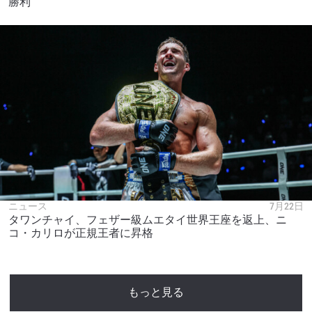
勝利
ニュース
7月22日
タワンチャイ、フェザー級ムエタイ世界王座を返上、ニ
コ・カリロが正規王者に昇格
もっと見る