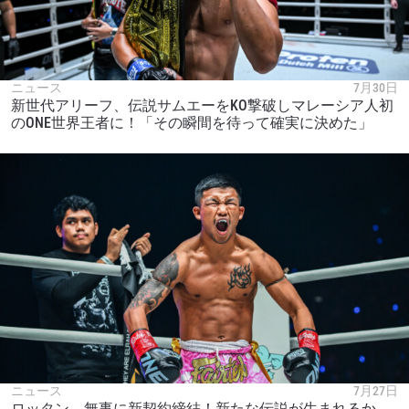
ニュース
7月30日
新世代アリーフ、伝説サムエーをKO撃破しマレーシア人初
のONE世界王者に！「その瞬間を待って確実に決めた」
ニュース
7月27日
ロッタン、無事に新契約締結！新たな伝説が生まれるか