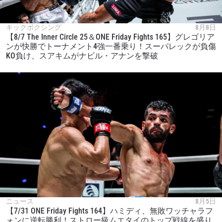
キックボクシング
8月8日
【8/7 The Inner Circle 25＆ONE Friday Fights 165】グレゴリア
ンが快勝でトーナメント4強一番乗り！スーパレックが負傷
KO負け、スアキムがナビル・アナンを撃破
ニュース
8月5日
【7/31 ONE Friday Fights 164】ハミディ、無敗ワッチャラフ
ォンに逆転勝利！ストロー級ムエタイのトップ戦線を盛り