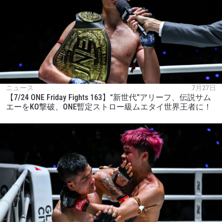
ニュース
7月27日
【7/24 ONE Friday Fights 163】“新世代”アリーフ、伝説サム
エーをKO撃破、ONE暫定ストロー級ムエタイ世界王者に！