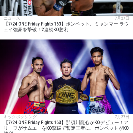
ニュース
7月27日
【7/24 ONE Friday Fights 163】ポンペット、ミャンマー ラウ
ェイ強豪を撃破！2連続KO勝利
キックボクシング
7月27日
【7/24 ONE Friday Fights 163】那須川龍心がKOデビュー！ア
リーフがサムエーをKO撃破で暫定王者に、ポンペットがKO