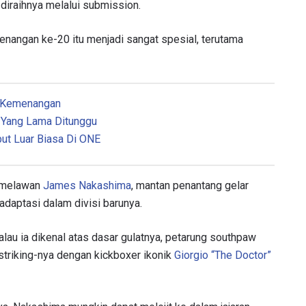
diraihnya melalui submission.
enangan ke-20 itu menjadi sangat spesial, terutama
i Kemenangan
 Yang Lama Ditunggu
t Luar Biasa Di ONE
a melawan
James Nakashima
, mantan penantang gelar
daptasi dalam divisi barunya.
au ia dikenal atas dasar gulatnya, petarung southpaw
triking-nya dengan kickboxer ikonik
Giorgio “The Doctor”