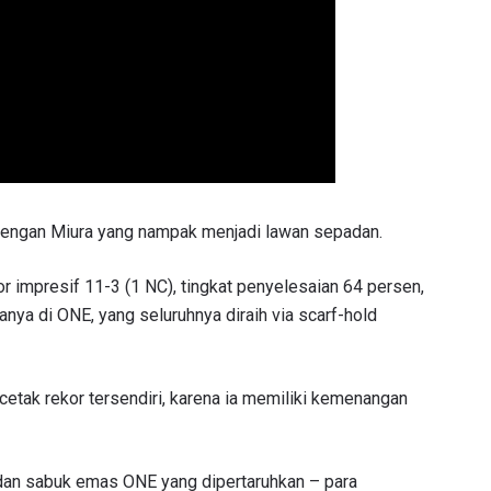
u dengan Miura yang nampak menjadi lawan sepadan.
or impresif 11-3 (1 NC), tingkat penyelesaian 64 persen,
TI PERKEMBANGAN TERBARU
ya di ONE, yang seluruhnya diraih via scarf-hold
 Championship kemana pun anda pergi! Daftar sekarang untuk m
berita terbaru, tawaran spesial, dan akses awal untuk kursi terbaik
angsung kami.
etak rekor tersendiri, karena ia memiliki kemenangan
LAWAN
GELARAN
dan sabuk emas ONE yang dipertaruhkan – para