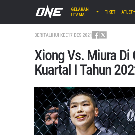
GELARAN
TIKET
ATLET
UTAMA
AGU 7 (JU
Lumpinee 
BERITA
LIHUI KEE
17 DES 2021
ONE Fr
25
Xiong Vs. Miura D
AGU 8 (SA
Kuartal I Tahun 20
EBARA WAV
ONE S