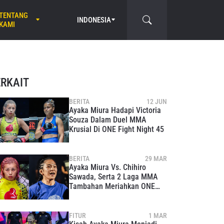
TENTANG
INDONESIA
KAMI
ERKAIT
BERITA
12 JUN
Ayaka Miura Hadapi Victoria
Souza Dalam Duel MMA
Krusial Di ONE Fight Night 45
BERITA
29 MAR
Ayaka Miura Vs. Chihiro
Sawada, Serta 2 Laga MMA
Tambahan Meriahkan ONE
Samurai 1
FITUR
1 MAR