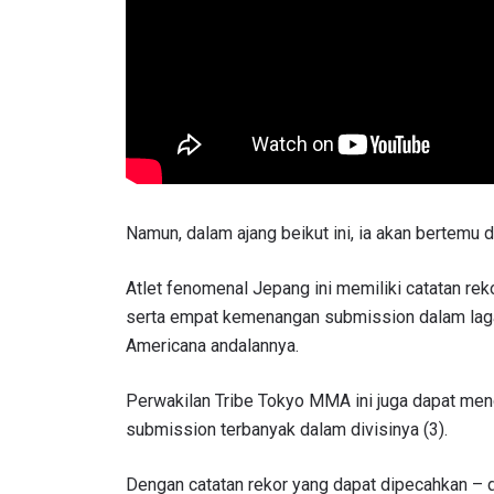
Namun, dalam ajang beikut ini, ia akan bertem
Atlet fenomenal Jepang ini memiliki catatan rek
IKU
serta empat kemenangan submission dalam lagan
Bawa ONE
Americana andalannya.
akses ke 
gelaran l
Perwakilan Tribe Tokyo MMA ini juga dapat menc
EMAIL
submission terbanyak dalam divisinya (3).
Dengan catatan rekor yang dapat dipecahkan – 