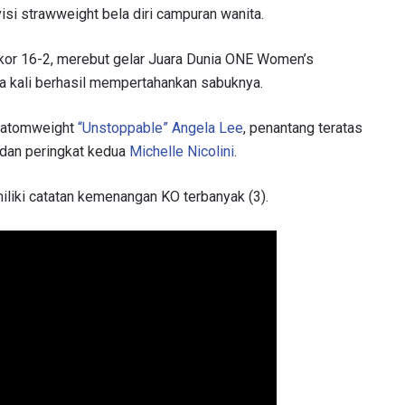
isi strawweight bela diri campuran wanita.
rekor 16-2, merebut gelar Juara Dunia ONE Women’s
a kali berhasil mempertahankan sabuknya.
u atomweight
“Unstoppable” Angela Lee
, penantang teratas
dan peringkat kedua
Michelle Nicolini
.
iliki catatan kemenangan KO terbanyak (3).