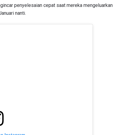
ngincar penyelesaian cepat saat mereka mengeluarkan
anuari nanti.
LIHAT SOROTAN TERBAIK
BERLANGGANAN
mengirimkan formulir ini, anda menyetujui pengumpulan, penggu
ukaan informasi anda berdasarkan
Kebijakan Privasi
kami. Anda 
membatalkan (unsubscribe) dari jenis komunikasi ini kapan saja.
on Instagram