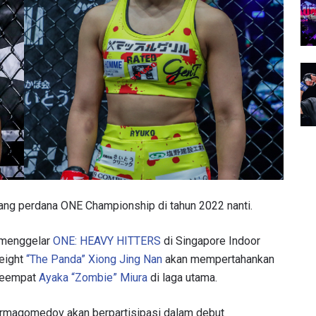
ajang perdana ONE Championship di tahun 2022 nanti.
n menggelar
ONE: HEAVY HITTERS
di Singapore Indoor
eight
“The Panda” Xiong Jing Nan
akan mempertahankan
keempat
Ayaka “Zombie” Miura
di laga utama.
Nurmagomedov akan berpartisipasi dalam debut