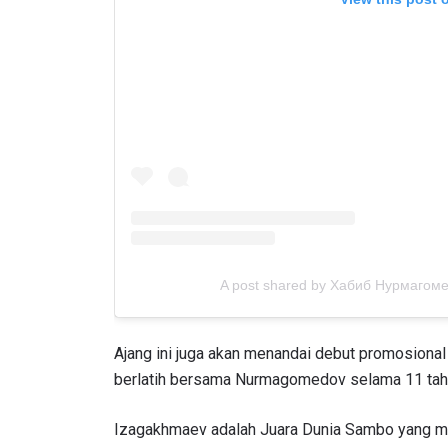
A post shared by Хабиб Нурмаго
Ajang ini juga akan menandai debut promosional
berlatih bersama Nurmagomedov selama 11 tahun
Izagakhmaev adalah Juara Dunia Sambo yang memi