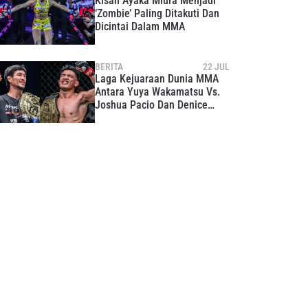
Kisah Ayaka Miura Menjadi
‘Zombie’ Paling Ditakuti Dan
Dicintai Dalam MMA
BERITA
22 JUL
Laga Kejuaraan Dunia MMA
Antara Yuya Wakamatsu Vs.
Joshua Pacio Dan Denice
Zamboanga Vs. Ayaka Miura
Tersaji Di ONE 173