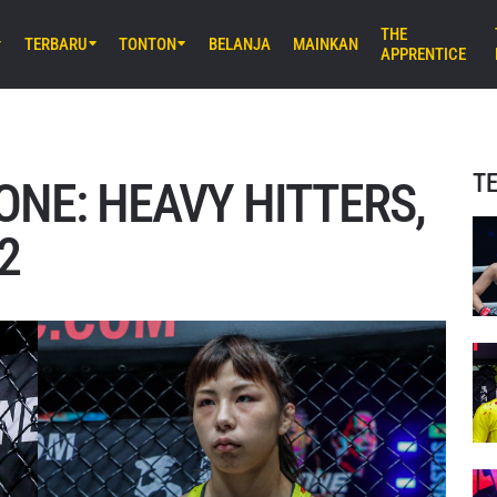
THE
TERBARU
TONTON
BELANJA
MAINKAN
APPRENTICE
M) 11:30 UTC
Stadium, Bangkok
iday Fights 165 & The Inner Circle
T
i ONE: HEAVY HITTERS,
B) 8:30 UTC
22
E Arena Ota, Tokyo
AMURAI 2