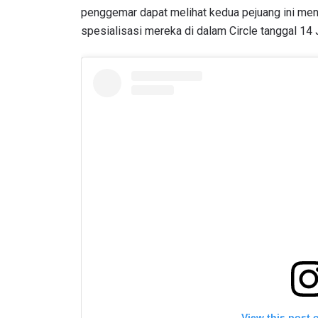
NAMA
penggemar dapat melihat kedua pejuang ini me
spesialisasi mereka di dalam Circle tanggal 14 J
Dengan 
pemb
View this post 