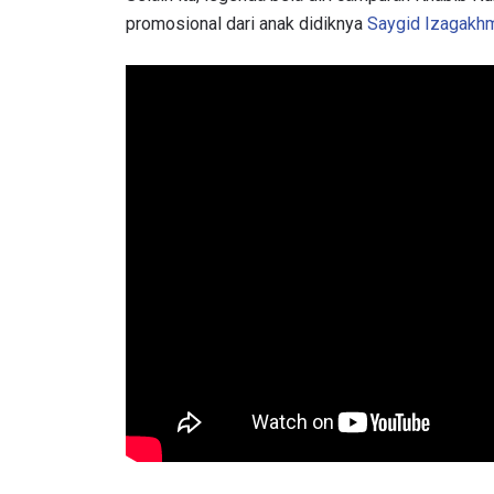
promosional dari anak didiknya
Saygid Izagakh