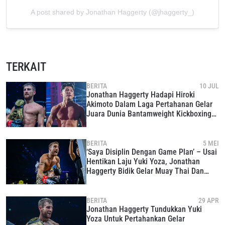
A post shared by Jonathan Haggerty (@jhaggerty_)
TERKAIT
BERITA
10 JUL
Jonathan Haggerty Hadapi Hiroki
Akimoto Dalam Laga Pertahanan Gelar
Juara Dunia Bantamweight Kickboxing
Di ONE SAMURAI 4
BERITA
5 MEI
‘Saya Disiplin Dengan Game Plan’ – Usai
Hentikan Laju Yuki Yoza, Jonathan
Haggerty Bidik Gelar Muay Thai Dan
Debut MMA
BERITA
29 APR
Jonathan Haggerty Tundukkan Yuki
Yoza Untuk Pertahankan Gelar