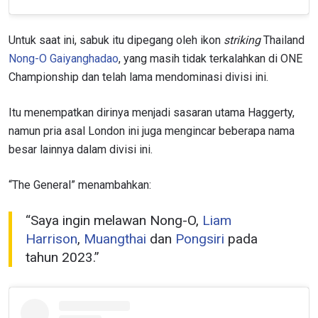
Untuk saat ini, sabuk itu dipegang oleh ikon
striking
Thailand
Nong-O Gaiyanghadao
, yang masih tidak terkalahkan di ONE
Championship dan telah lama mendominasi divisi ini.
Itu menempatkan dirinya menjadi sasaran utama Haggerty,
namun pria asal London ini juga mengincar beberapa nama
besar lainnya dalam divisi ini.
“The General” menambahkan:
“Saya ingin melawan Nong-O,
Liam
Harrison
,
Muangthai
dan
Pongsiri
pada
IKUTI PERKEMBANGAN TERBARU
tahun 2023.”
Bawa ONE Championship kemana pun anda pergi!
Daftar sekarang untuk mendapat akses ke berita
terbaru, tawaran spesial, dan akses awal untuk kursi
terbaik di gelaran langsung kami.