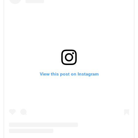
EMAIL
LAWAN
NAMA
GELARAN
LIHAT SOROTAN TERBAIK
BERLANGGANAN
Dengan mengirimkan formulir ini, anda menyetujui
pengumpulan, penggunaan dan pembukaan informasi
View this post on Instagram
anda berdasarkan
Kebijakan Privasi
kami. Anda dapat
membatalkan (unsubscribe) dari jenis komunikasi ini
kapan saja.