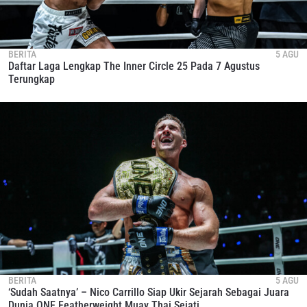
BERITA
5 AGU
Daftar Laga Lengkap The Inner Circle 25 Pada 7 Agustus
Terungkap
BERITA
5 AGU
‘Sudah Saatnya’ – Nico Carrillo Siap Ukir Sejarah Sebagai Juara
Dunia ONE Featherweight Muay Thai Sejati