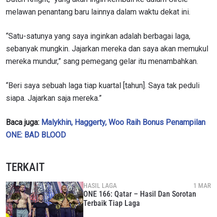
melawan penantang baru lainnya dalam waktu dekat ini.
“Satu-satunya yang saya inginkan adalah berbagai laga,
sebanyak mungkin. Jajarkan mereka dan saya akan memukul
mereka mundur,” sang pemegang gelar itu menambahkan.
“Beri saya sebuah laga tiap kuartal [tahun]. Saya tak peduli
siapa. Jajarkan saja mereka.”
IKUTI PERKEMBANGAN TERBARU
Baca juga:
Malykhin, Haggerty, Woo Raih Bonus Penampilan
Bawa ONE Championship kemana pun anda pergi!
ONE: BAD BLOOD
Daftar sekarang untuk mendapat akses ke berita
terbaru, tawaran spesial, dan akses awal untuk kursi
terbaik di gelaran langsung kami.
TERKAIT
EMAIL
LAWAN
HASIL LAGA
1 MAR
ONE 166: Qatar – Hasil Dan Sorotan
Terbaik Tiap Laga
NAMA
GELARAN