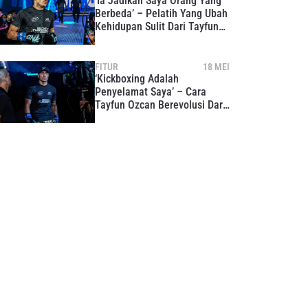
‘Ia Jadikan Saya Orang Yang
Berbeda’ – Pelatih Yang Ubah
Kehidupan Sulit Dari Tayfun
Ozcan
FITUR
18 MEI
‘Kickboxing Adalah
Penyelamat Saya’ – Cara
Tayfun Ozcan Berevolusi Dari
Kambing Hitam Menjadi
Pahlawan