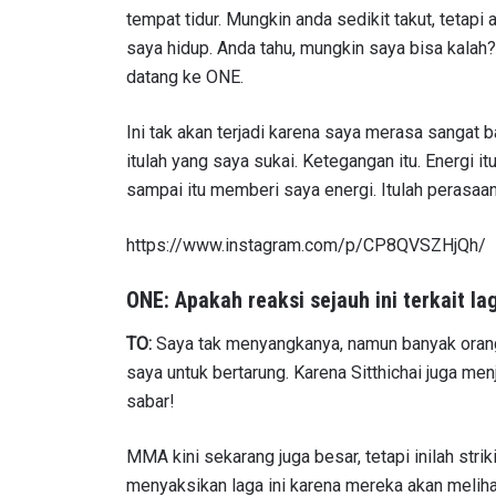
tempat tidur. Mungkin anda sedikit takut, tetap
saya hidup. Anda tahu, mungkin saya bisa kalah
datang ke ONE.
Ini tak akan terjadi karena saya merasa sangat b
itulah yang saya sukai. Ketegangan itu. Energi 
sampai itu memberi saya energi. Itulah perasaan
https://www.instagram.com/p/CP8QVSZHjQh/
ONE: Apakah reaksi sejauh ini terkait la
IKU
Bawa ONE
TO:
Saya tak menyangkanya, namun banyak orang
akses ke 
saya untuk bertarung. Karena Sitthichai juga menj
gelaran l
sabar!
EMAIL
MMA kini sekarang juga besar, tetapi inilah strik
menyaksikan laga ini karena mereka akan meliha