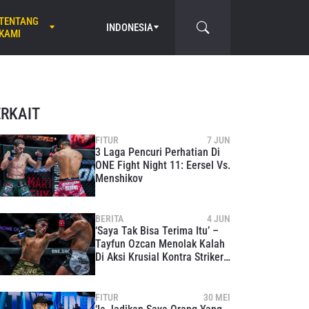
TENTANG
INDONESIA
KAMI
ERKAIT
FITUR
7 JUN
3 Laga Pencuri Perhatian Di
ONE Fight Night 11: Eersel Vs.
Menshikov
BERITA
4 JUN
‘Saya Tak Bisa Terima Itu’ –
Tayfun Ozcan Menolak Kalah
Di Aksi Krusial Kontra Striker
Legendaris Superbon
FITUR
30 MEI