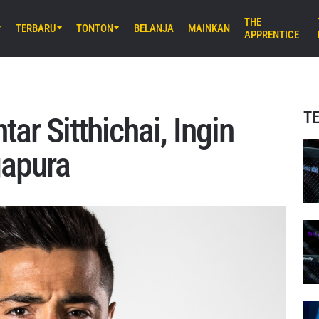
THE
TERBARU
TONTON
BELANJA
MAINKAN
APPRENTICE
B) 8:30 UTC
E Arena Ota, Tokyo
AMURAI 2
T
r Sitthichai, Ingin
UM) 11:30 UTC
gapura
Stadium, Bangkok
iday Fights 166 & The Inner Circle