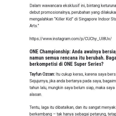
Dalam wawancara eksklusif ini, bintang keturuna
debut promosionalnya, perubahan yang dilakuk
mengalahkan “Killer Kid” di Singapore Indoor S
Arts.”
https://www.instagram.com/p/CUChy_UI8Uv/
ONE Championship: Anda awalnya bersiap
namun semua rencana itu berubah. Ba
berkompetisi di ONE Super Series?
Tayfun Ozcan:
Itu cukup keras, karena saya bersia
Sejujurnya, jika anda bertanya pada saya, bagai
tahun lalu, mungkin saya belum siap, maka saya 
alasan.
Tentu, laga itu dibatalkan, dan itu sangat menya
berkembang – tak hanya sebagai petarung, tetapi