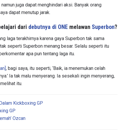
s namun juga dapat menghindari aksi. Banyak orang
aya dapat menutup jarak.
LIHAT SOROTAN TERBAIK
elajari dari
debutnya di ONE
melawan
Superbon
?
BERLANGGANAN
ang laga terakhirnya karena gaya Superbon tak sama
mengirimkan formulir ini, anda menyetujui pengumpulan, penggu
ukaan informasi anda berdasarkan
Kebijakan Privasi
kami. Anda 
u tak seperti Superbon menang besar. Selalu seperti itu
membatalkan (unsubscribe) dari jenis komunikasi ini kapan saja.
berkomentar apa pun tentang laga itu.
an]
, bagi saya, itu seperti, ‘Baik, ia menemukan celah
a.’ Ia tak malu menyerang. Ia sesekali ingin menyerang,
elihat itu.
Dalam Kickboxing GP
oxing GP
 Lemah’ Ozcan