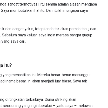
i anda sangat termotivasi. Itu semua adalah alasan mengapa
? Saya membutuhkan hal itu. Dan itulah mengapa saya
aik dan sangat yakin, tetapi anda tak akan pernah tahu, dan
itu. Sebelum saya keluar, saya ingin merasa sangat gugup
 yang saya cari.
ga itu?
TI PERKEMBANGAN TERBARU
 Championship kemana pun anda pergi! Daftar sekarang untuk m
 yang menantikan ini. Mereka benar-benar menunggu
berita terbaru, tawaran spesial, dan akses awal untuk kursi terbaik
adi nama besar, ini akan menjadi luar biasa. Saya tak
angsung kami.
LAWAN
ing di tingkatan terbaiknya. Dunia striking akan
GELARAN
t seseorang yang ingin beraksi – yaitu saya – melawan