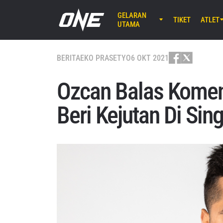
GELARAN
TIKET
ATLET
UTAMA
AGU 8 (SA
EBARA WAV
BERITA
EKO PRASETYO
6 OKT 2021
ONE S
Ozcan Balas Komenta
AGU 14 (J
Beri Kejutan Di Sin
Lumpinee 
ONE Fr