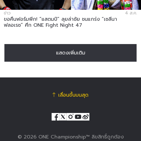
ข่าว
4 ส.ค.
ขอคืนฟอร์มพีก! “แสตมป์” ลุยล่าชัย ชนแกร่ง “เซลีนา
ฟลอเรซ” ศึก ONE Fight Night 47
แสดงเพิ่มเติม
เลื่อนขึ้นบนสุด
© 2026 ONE Championship™ ลิขสิทธิ์ถูกต้อง