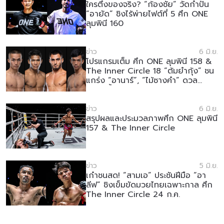
ใครตึงของจริง? “ก้องชัย” วัดกำปั้น
“อายัด” ชิงไร้พ่ายไฟต์ที่ 5 ศึก ONE
ลุมพินี 160
ข่าว
6 มิ.ย.
โปรแกรมเต็ม ศึก ONE ลุมพินี 158 &
The Inner Circle 18 “ต้มยำกุ้ง” ชน
แกร่ง “อานาร์”, “ไม้ซางคำ” ดวล
“เพชรน้ำโขง”
ข่าว
6 มิ.ย.
สรุปผลและประมวลภาพศึก ONE ลุมพินี
157 & The Inner Circle
ข่าว
5 มิ.ย.
เก๋าชนสด! “สามเอ” ประชันฝีมือ “อา
ลีฟ” ชิงเข็มขัดมวยไทยเฉพาะกาล ศึก
The Inner Circle 24 ก.ค.