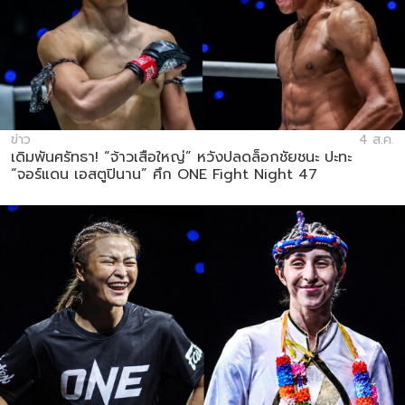
ข่าว
4 ส.ค.
เดิมพันศรัทธา! “จ้าวเสือใหญ่” หวังปลดล็อกชัยชนะ ปะทะ
“จอร์แดน เอสตูปินาน” ศึก ONE Fight Night 47