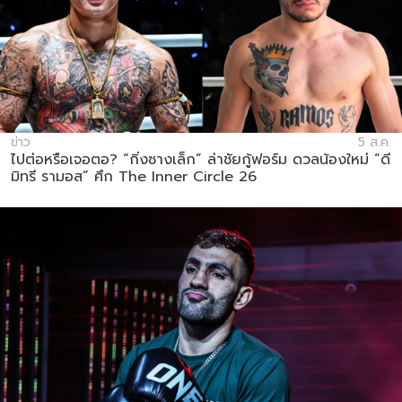
ข่าว
5 ส.ค.
ไปต่อหรือเจอตอ? “กิ่งซางเล็ก” ล่าชัยกู้ฟอร์ม ดวลน้องใหม่ “ดี
มิทรี รามอส” ศึก The Inner Circle 26