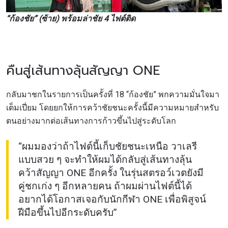
“ก้องชัย” (ซ้าย) พร้อมล่าชัย 4 ไฟต์ติด
คืนสู่เส้นทางลุ้นสัญญา ONE
กลับมาชกในรายการเป็นครั้งที่ 18 “ก้องชัย” พกความมั่นใจมา
เต็มเปี่ยม โดยยกให้การคว้าชัยชนะครั้งนี้มีความหมายสำหรับ
ตนอย่างมากต่อเส้นทางการก้าวขึ้นไปสู่ระดับโลก
“ผมมองว่าถ้าไฟต์นี้เก็บชัยชนะเหนือ วาเลรี
สมัครเพื่อไม่พลาดข่าวเด็ด
แบบสวย ๆ จะทำให้ผมได้กลับสู่เส้นทางลุ้น
คว้าสัญญา ONE อีกครั้ง ในรุ่นสตรอว์เวตยังมี
เพื่อไม่พลาดข่าวสารของ ONE รีบลงทะเบียนตอนนี้
คู่ชกเก่ง ๆ อีกหลายคน ถ้าผมผ่านไฟต์นี้ได้
เพื่อรับข้อมูลอัปเดตล่าสุดก่อนใคร รวมทั้งข้อเสนอ
อยากได้โอกาสเจอกับนักกีฬา ONE เพื่อพิสูจน์
และสิทธิพิเศษในการเลือกที่นั่งที่ดีที่สุดในสนาม
อีเมล
ฝีมือขึ้นไปอีกระดับครับ”
คู่แข่ง