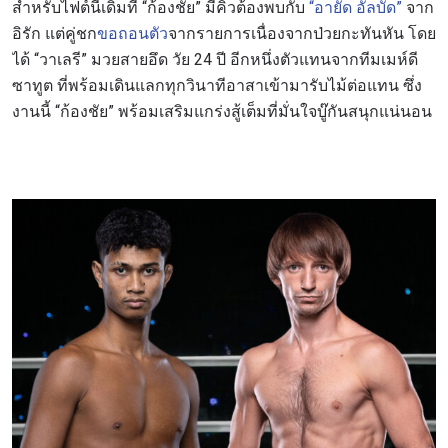
สำหรับไฟต์นี้เดิมที “ก้องชัย” มีคิวต้องพบกับ
“อายัด อัลบัด”
จาก
อิรัก แต่คู่ชก
ขอถอนตัว
จากรายการเนื่องจากป่วยกะทันหัน โดย
ได้ “วาเลรี” มวยสายอึด วัย 24 ปี อีกหนึ่งตัวแทนจากทีมเมห์ดี
ซาทูต ที่พร้อมเดินแลกทุกวินาทีอาสาเข้ามารับไม้ต่อแทน ซึ่ง
งานนี้ “ก้องชัย” พร้อมเสริมแกร่งสู้เต็มที่มั่นใจบู๊กันสนุกแน่นอน