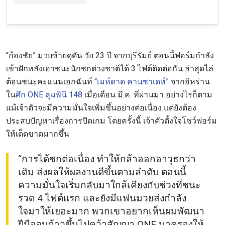
“ก้องชัย” มวยซ้ายดุดัน วัย 23 ปี จากบุรีรัมย์ ตอนนี้ฟอร์มกำลัง
เข้าฝักหลังเอาชนะนักชกต่างชาติได้ 3 ไฟต์ติดต่อกัน ล่าสุดไล่
ต้อนชนะคะแนนเอกฉันท์
“เมห์ดาด คานซาเดห์”
จากอิหร่าน
ใน
ศึก ONE ลุมพินี 148
เมื่อเดือน มี.ค. ที่ผ่านมา อย่างไรก็ตาม
แม้เจ้าตัวจะมีความมั่นใจเพิ่มขึ้นอย่างต่อเนื่อง แต่ยังต้อง
ประสบปัญหาเรื่องการปิดเกม โดยครั้งนี้ เจ้าตัวตั้งใจโชว์ฟอร์ม
ให้เด็ดขาดมากขึ้น
“การได้ชกต่อเนื่อง ทำให้กล้าออกอาวุธกว่า
เดิม ส่งผลให้ผลงานดีขึ้นตามลำดับ ตอนนี้
ความมั่นใจเริ่มกลับมาใกล้เคียงกับช่วงที่ชนะ
รวด 4 ไฟต์แรก และยังมีแฟนมวยส่งกำลัง
ใจมาให้เยอะมาก พวกเขาอยากเห็นผมพัฒนา
ฝีมือจนก้าวขึ้นไปคว้าสัญญา ONE มาครองให้