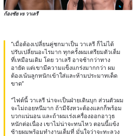
ก้องชัย vs วาเลรี
“เมื่อต้องเปลี่ยนคู่ชกมาเป็น วาเลรี ก็ไม่ได้
ปรับเปลี่ยนอะไรมาก ทุกครั้งผมเตรียมตัวเต็ม
ที่เหมือนเดิม โดย วาเลรี อาจช้ากว่าทาง
อายัด แต่เขามีความแข็งแกร่งมากกว่า ผม
ต้องเน้นลูกหนักเข้าใส่และห้ามประมาทเด็ด
ขาด”
“ไฟต์นี้ วาเลรี น่าจะเป็นฝ่ายเดินบุก ส่วนตัวผม
จะไม่ถอยหนีมาก ถ้ามีจังหวะต้องแลกก็พร้อม
บวกแน่นอน และถ้าผมเร่งเครื่องออกอาวุธ
หนักต่อเนื่อง เขาไม่น่าจะทนไหว ตอนนี้แข้ง
ซ้ายผมพร้อมทำงานเต็มที่ มั่นใจว่าจะทะลวง