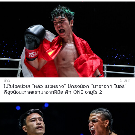
ข่าว
5 ส.ค.
ไม่ใช่โชคช่วย! “หลิว เมิงหยาง” ปักธงน็อก “มาซาอากิ โนอิริ”
พิสูจน์ชนะภาคแรกมาจากฝีมือ ศึก ONE ซามูไร 2