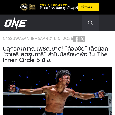
สิทธิพิเศษเฉพาะสมาชิก
สมัครเลย
รับชมอีเวนต์สด ทุกวันศุกร์
ข่าว
SUWASAN IEMSAARD
1 มิ.ย. 2026
ปลุกวิญญาณเพชฌฆาต! “ก้องชัย” เล็งน็อก
“วาเลรี สตรุนการี” ล่าโบนัสรักษาพ่อ ใน The
Inner Circle 5 มิ.ย.