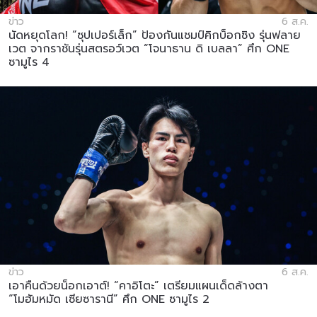
ข่าว
6 ส.ค.
นัดหยุดโลก! “ซุปเปอร์เล็ก” ป้องกันแชมป์คิกบ็อกซิง รุ่นฟลาย
เวต จากราชันรุ่นสตรอว์เวต “โจนาธาน ดิ เบลลา” ศึก ONE
ซามูไร 4
ข่าว
6 ส.ค.
เอาคืนด้วยน็อกเอาต์! “คาอิโตะ” เตรียมแผนเด็ดล้างตา
“โมฮัมหมัด เซียซารานี” ศึก ONE ซามูไร 2