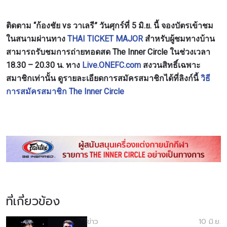
อีเวนต์
ชื่อ
ติดตาม “ก้องชัย vs วาเลรี” วันศุกร์ที่ 5 มิ.ย. นี้ จองบัตรเข้าชม
ในสนามผ่านทาง
THAI TICKET MAJOR
สำหรับผู้ชมทางบ้าน
สามารถรับชมการถ่ายทอดสด The Inner Circle ในช่วงเวลา
ดูไฮไลต์การแข่งขัน
18.30 – 20.30 น. ทาง
Live.ONEFC.com
สงวนสิทธิ์เฉพาะ
สมัคร
สมาชิกเท่านั้น
ดูรายละเอียดการสมัครสมาชิกได้ที่ลิงก์นี้
วิธี
การสมัครสมาชิก The Inner Circle
การส่งแบบฟอร์มนี้ถือว่าท่านให้ความยินยอมให้เรา
รวบรวม ใช้งาน และเปิดเผยข้อมูลของท่านภายใต้
นโยบายความเป็นส่วนตัวของเรา ท่านสามารถ
ยกเลิกการสมัครรับข่าวสารได้ตลอดเวลา
ที่เกี่ยวข้อง
ข่าว
10 มิ.ย.