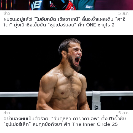
ข่าว
5 ส.ค.
ผมชนะอยู่แล้ว! “โมฮัมหมัด เซียซารานี” ลั่นจะซ้ำแผลเดิม “คาอิ
โตะ” มุ่งเป้าชิงเข็มขัด “ซุปเปอร์บอน” ศึก ONE ซามูไร 2
ข่าว
5 ส.ค.
อย่ามองผมเป็นตัวร้าย! “อับดุลลา ดายาคาเอฟ” ตั้งเป้าย้ำชัย
“ซุปเปอร์เล็ก” ลบทุกข้อกังขา ศึก The Inner Circle 25