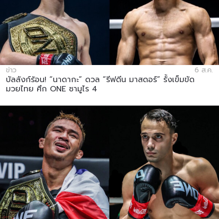
ข่าว
6 ส.ค.
บัลลังก์ร้อน! “นาดากะ” ดวล “รีฟดีน มาสดอร์” รั้งเข็มขัด
มวยไทย ศึก ONE ซามูไร 4