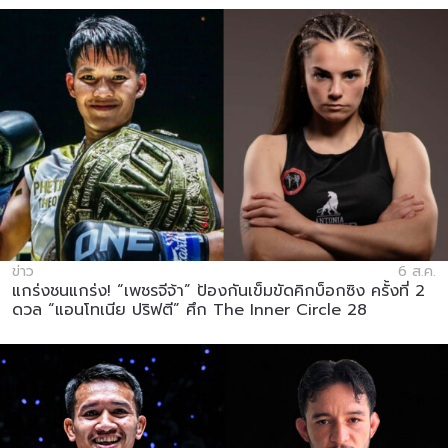
ข่าว
6 ส.ค.
แกร่งชนแกร่ง! “เพชรจีจ้า” ป้องกันเข็มขัดคิกบ็อกซิง ครั้งที่ 2
ดวล “แอนโทเนีย ปริฟตี” ศึก The Inner Circle 28