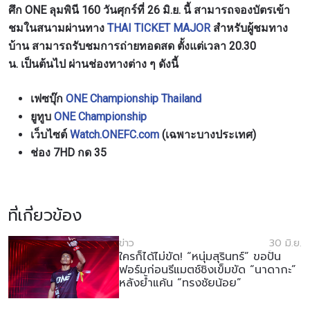
ศึก ONE ลุมพินี 160 วันศุกร์ที่ 26 มิ.ย. นี้ สามารถจองบัตรเข้า
ชมในสนามผ่านทาง
THAI TICKET MAJOR
สำหรับผู้ชมทาง
บ้าน สามารถรับชมการถ่ายทอดสด ตั้งแต่เวลา 20.30
น. เป็นต้นไป ผ่านช่องทางต่าง ๆ ดังนี้
เฟซบุ๊ก
ONE Championship Thailand
ยูทูบ
ONE Championship
เว็บไซต์
Watch.ONEFC.com
(เฉพาะบางประเทศ)
ช่อง 7HD กด 35
ที่เกี่ยวข้อง
ข่าว
30 มิ.ย.
ใครก็ได้ไม่ขัด! “หนุ่มสุรินทร์” ขอปั้น
ฟอร์มก่อนรีแมตช์ชิงเข็มขัด “นาดากะ”
หลังย้ำแค้น “ทรงชัยน้อย”