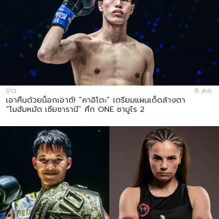
ข่าว
6 ส.ค.
เอาคืนด้วยน็อกเอาต์! “คาอิโตะ” เตรียมแผนเด็ดล้างตา
“โมฮัมหมัด เซียซารานี” ศึก ONE ซามูไร 2