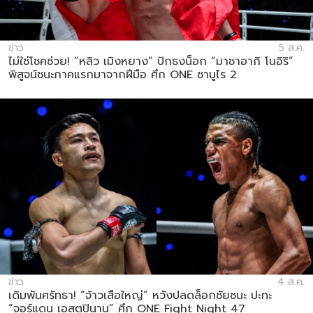
ข่าว
5 ส.ค.
ไม่ใช่โชคช่วย! “หลิว เมิงหยาง” ปักธงน็อก “มาซาอากิ โนอิริ”
พิสูจน์ชนะภาคแรกมาจากฝีมือ ศึก ONE ซามูไร 2
ข่าว
4 ส.ค.
เดิมพันศรัทธา! “จ้าวเสือใหญ่” หวังปลดล็อกชัยชนะ ปะทะ
“จอร์แดน เอสตูปินาน” ศึก ONE Fight Night 47