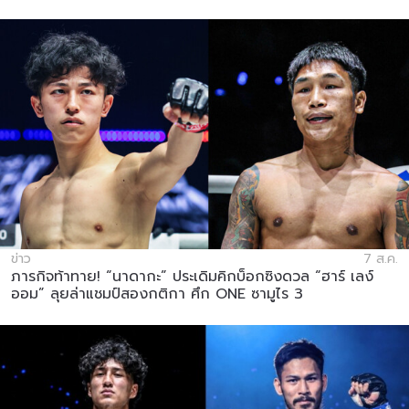
อีเวนต์
ชื่อ
ดูไฮไลต์การแข่งขัน
สมัคร
การส่งแบบฟอร์มนี้ถือว่าท่านให้ความยินยอมให้เรา
รวบรวม ใช้งาน และเปิดเผยข้อมูลของท่านภายใต้
นโยบายความเป็นส่วนตัวของเรา ท่านสามารถ
ยกเลิกการสมัครรับข่าวสารได้ตลอดเวลา
ข่าว
7 ส.ค.
ภารกิจท้าทาย! “นาดากะ” ประเดิมคิกบ็อกซิงดวล “ฮาร์ เลง์
ออม” ลุยล่าแชมป์สองกติกา ศึก ONE ซามูไร 3