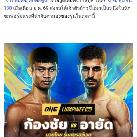
“ชาติพยัคฆ์ ศักดิ์สตูล”
มวยบู๊ดีเดือดจากสตูล ในศึก
ONE ลุมพินี
138
เมื่อเดือน ม.ค. 69 ส่งผลให้เจ้าตัวก้าวขึ้นมาเป็นหนึ่งในนัก
ชกฟอร์มแรงที่น่าจับตามองของรุ่นในเวลานี้