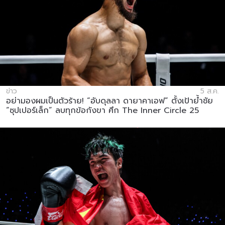
ข่าว
5 ส.ค.
อย่ามองผมเป็นตัวร้าย! “อับดุลลา ดายาคาเอฟ” ตั้งเป้าย้ำชัย
“ซุปเปอร์เล็ก” ลบทุกข้อกังขา ศึก The Inner Circle 25