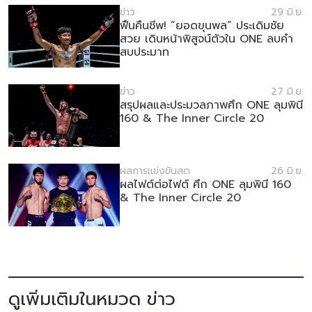
ข่าว
29 มิ.ย.
ฟื้นคืนชีพ! “ยอดขุนพล” ประเดิมชัย
สวย เดินหน้าพิสูจน์ตัวใน ONE ลบคำ
สบประมาท
ข่าว
27 มิ.ย.
สรุปผลและประมวลภาพศึก ONE ลุมพินี
160 & The Inner Circle 20
ผลการแข่งขันสด
26 มิ.ย.
สมัครเพื่อไม่พลาดข่าวเด็ด
ผลไฟต์ต่อไฟต์ ศึก ONE ลุมพินี 160
& The Inner Circle 20
เพื่อไม่พลาดข่าวสารของ ONE รีบลงทะเบียนตอนนี้
เพื่อรับข้อมูลอัปเดตล่าสุดก่อนใคร รวมทั้งข้อเสนอ
และสิทธิพิเศษในการเลือกที่นั่งที่ดีที่สุดในสนาม
อีเมล
คู่แข่ง
ดูเพิ่มเติมในหมวด ข่าว