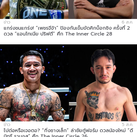
ข่าว
6 ส.ค.
แกร่งชนแกร่ง! “เพชรจีจ้า” ป้องกันเข็มขัดคิกบ็อกซิง ครั้งที่ 2
ดวล “แอนโทเนีย ปริฟตี” ศึก The Inner Circle 28
ข่าว
5 ส.ค.
ไปต่อหรือเจอตอ? “กิ่งซางเล็ก” ล่าชัยกู้ฟอร์ม ดวลน้องใหม่ “ดี
มิทรี รามอส” ศึก The Inner Circle 26