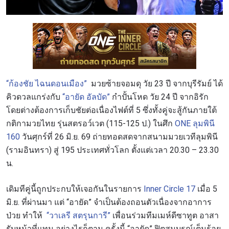
“ก้องชัย ไฉนดอนเมือง”
มวยซ้ายจอมดุ วัย 23 ปี จากบุรีรัมย์ ได้
คิวดวลแกร่งกับ
“อายัด อัลบัด”
กำปั้นโหด วัย 24 ปี จากอิรัก
โดยต่างต้องการเก็บชัยต่อเนื่องไฟต์ที่ 5 ซึ่งทั้งคู่จะสู้กันภายใต้
กติกามวยไทย รุ่นสตรอว์เวต (115-125 ป.) ในศึก
ONE ลุมพินี
160
วันศุกร์ที่ 26 มิ.ย. 69 ถ่ายทอดสดจากสนามมวยเวทีลุมพินี
(รามอินทรา) สู่ 195 ประเทศทั่วโลก ตั้งแต่เวลา 20.30 – 23.30
น.
เดิมทีคู่นี้ถูกประกบให้เจอกันในรายการ
Inner Circle 17
เมื่อ 5
มิ.ย. ที่ผ่านมา แต่ “อายัด” จำเป็นต้องถอนตัวเนื่องจากอาการ
ป่วย ทำให้
“วาเลรี สตรุนการี”
เพื่อนร่วมทีมเมห์ดีซาทูต อาสา
รับหน้าที่แทน อย่างไรก็ตาม ครั้งนี้ “อายัด” ฟิตสมบูรณ์เต็มร้อย