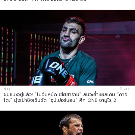
ข่าว
5 ส.ค.
ผมชนะอยู่แล้ว! “โมฮัมหมัด เซียซารานี” ลั่นจะซ้ำแผลเดิม “คาอิ
โตะ” มุ่งเป้าชิงเข็มขัด “ซุปเปอร์บอน” ศึก ONE ซามูไร 2