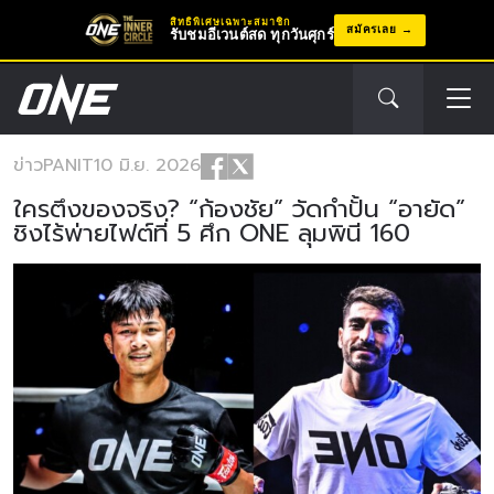
สิทธิพิเศษเฉพาะสมาชิก
สมัครเลย
รับชมอีเวนต์สด ทุกวันศุกร์
ข่าว
PANIT
10 มิ.ย. 2026
ใครตึงของจริง? “ก้องชัย” วัดกำปั้น “อายัด”
ชิงไร้พ่ายไฟต์ที่ 5 ศึก ONE ลุมพินี 160