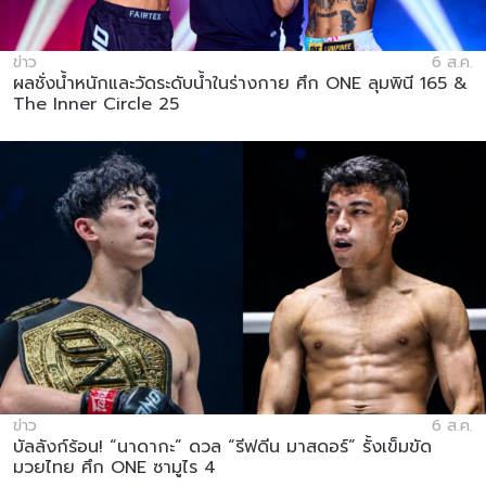
ข่าว
6 ส.ค.
ผลชั่งน้ำหนักและวัดระดับน้ำในร่างกาย ศึก ONE ลุมพินี 165 &
The Inner Circle 25
ข่าว
6 ส.ค.
บัลลังก์ร้อน! “นาดากะ” ดวล “รีฟดีน มาสดอร์” รั้งเข็มขัด
มวยไทย ศึก ONE ซามูไร 4