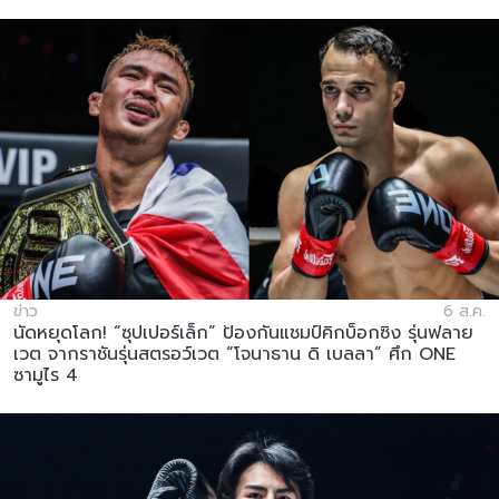
ข่าว
6 ส.ค.
นัดหยุดโลก! “ซุปเปอร์เล็ก” ป้องกันแชมป์คิกบ็อกซิง รุ่นฟลาย
เวต จากราชันรุ่นสตรอว์เวต “โจนาธาน ดิ เบลลา” ศึก ONE
ซามูไร 4