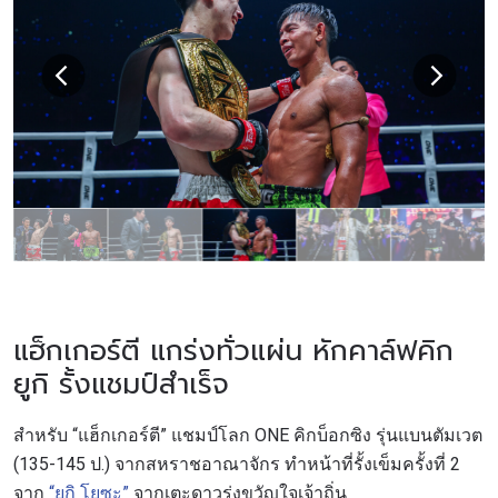
แฮ็กเกอร์ตี แกร่งทั่วแผ่น หักคาล์ฟคิก
ยูกิ รั้งแชมป์สำเร็จ
สำหรับ “แฮ็กเกอร์ตี” แชมป์โลก ONE คิกบ็อกซิง รุ่นแบนตัมเวต
(135-145 ป.) จากสหราชอาณาจักร ทำหน้าที่รั้งเข็มครั้งที่ 2
จาก
“ยูกิ โยซะ”
จากเตะดาวรุ่งขวัญใจเจ้าถิ่น