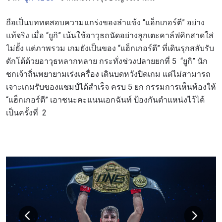
ถือเป็นบททดสอบความแกร่งของลำแข้ง “แฮ็กเกอร์ตี” อย่าง
แท้จริง เมื่อ “ยูกิ” เน้นใช้อาวุธถนัดอย่างลูกเตะคาล์ฟคิกสาดใส่
ไม่ยั้ง แต่ภาพรวม เกมยังเป็นของ “แฮ็กเกอร์ตี” ที่เดินรุกสลับรับ
ดักโต้ด้วยอาวุธหลากหลาย กระทั่งช่วงปลายยกที่ 5 “ยูกิ” นัก
ชกเจ้าถิ่นพยายามเร่งเครื่อง เดินบดหวังปิดเกม แต่ไม่สามารถ
เจาะเกมรับของแชมป์ได้สำเร็จ ครบ 5 ยก กรรมการเห็นพ้องให้
“แฮ็กเกอร์ตี” เอาชนะคะแนนเอกฉันท์ ป้องกันตำแหน่งไว้ได้
เป็นครั้งที่ 2