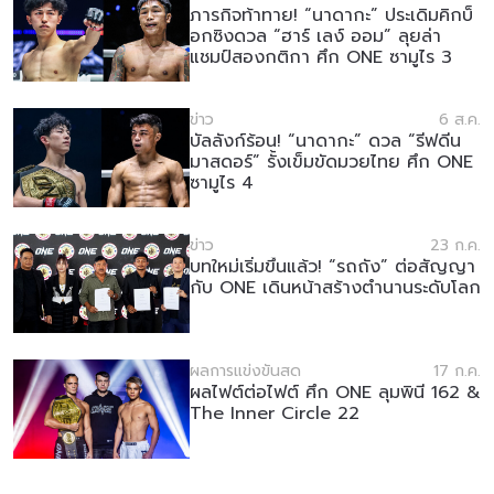
ภารกิจท้าทาย! “นาดากะ” ประเดิมคิกบ็
อกซิงดวล “ฮาร์ เลง์ ออม” ลุยล่า
แชมป์สองกติกา ศึก ONE ซามูไร 3
ข่าว
6 ส.ค.
บัลลังก์ร้อน! “นาดากะ” ดวล “รีฟดีน
มาสดอร์” รั้งเข็มขัดมวยไทย ศึก ONE
ซามูไร 4
ข่าว
23 ก.ค.
บทใหม่เริ่มขึ้นแล้ว! “รถถัง” ต่อสัญญา
กับ ONE เดินหน้าสร้างตำนานระดับโลก
ผลการแข่งขันสด
17 ก.ค.
ผลไฟต์ต่อไฟต์ ศึก ONE ลุมพินี 162 &
The Inner Circle 22