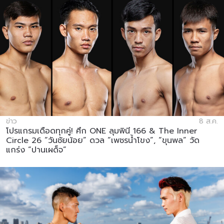
ข่าว
8 ส.ค.
โปรแกรมเดือดทุกคู่! ศึก ONE ลุมพินี 166 & The Inner
Circle 26 “วันชัยน้อย” ดวล “เพชรน้ำโขง”, “ขุนพล” วัด
แกร่ง “ปานเผด็จ”