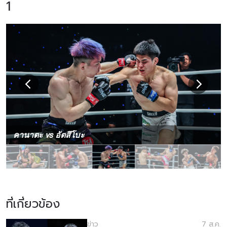
1
คานาตะ vs อัตสึโบะ
ที่เกี่ยวข้อง
ข่าว
7 ส.ค.