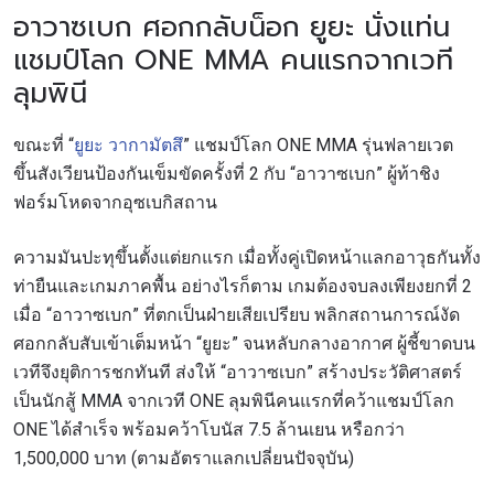
อาวาซเบก ศอกกลับน็อก ยูยะ นั่งแท่น
แชมป์โลก ONE MMA คนแรกจากเวที
ลุมพินี
ขณะที่ “
ยูยะ วากามัตสึ
” แชมป์โลก ONE MMA รุ่นฟลายเวต
ขึ้นสังเวียนป้องกันเข็มขัดครั้งที่ 2 กับ “อาวาซเบก” ผู้ท้าชิง
ฟอร์มโหดจากอุซเบกิสถาน
ความมันปะทุขึ้นตั้งแต่ยกแรก เมื่อทั้งคู่เปิดหน้าแลกอาวุธกันทั้ง
ท่ายืนและเกมภาคพื้น อย่างไรก็ตาม เกมต้องจบลงเพียงยกที่ 2
เมื่อ “อาวาซเบก” ที่ตกเป็นฝ่ายเสียเปรียบ พลิกสถานการณ์งัด
ศอกกลับสับเข้าเต็มหน้า “ยูยะ” จนหลับกลางอากาศ ผู้ชี้ขาดบน
เวทีจึงยุติการชกทันที ส่งให้ “อาวาซเบก” สร้างประวัติศาสตร์
เป็นนักสู้ MMA จากเวที ONE ลุมพินีคนแรกที่คว้าแชมป์โลก
ONE ได้สำเร็จ พร้อมคว้าโบนัส 7.5 ล้านเยน หรือกว่า
1,500,000 บาท (ตามอัตราแลกเปลี่ยนปัจจุบัน)