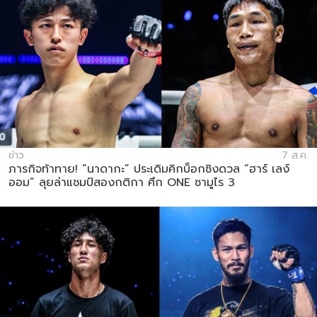
ข่าว
7 ส.ค.
ภารกิจท้าทาย! “นาดากะ” ประเดิมคิกบ็อกซิงดวล “ฮาร์ เลง์
ออม” ลุยล่าแชมป์สองกติกา ศึก ONE ซามูไร 3