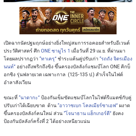
เปิดฉากนัดปฐมฤกษ์อย่างยิ่งใหญ่สมการรอคอยสำหรับอีเวนต์
ประวัติศาสตร์ ศึก
ONE ซามูไร 1
เมื่อวันที่ 29 เม.ย. ที่ผ่านมา
โดยผลปรากฎว่า
“ทาเครุ”
ชำระแค้นคู่ปรับเก่า
“รถถัง จิตรเมือง
นนท์”
อย่างถึงพริกถึงขิง ขึ้นครองบัลลังก์แชมป์โลก ONE คิกบ็
อกซิง รุ่นฟลายเวต เฉพาะกาล (125-135 ป.) สำเร็จในไฟต์
อำลาสังเวียน
ขณะที่
“นาดากะ”
ป้องกันเข็มขัดแชมป์โลกในไฟต์รีแมตช์กับคู่
ปรับเก่าได้เฉียบขาด ด้าน
“อาวาซเบก โคลเมียร์ซาเอฟ”
ผงาด
ขึ้นครองบัลลังก์คนใหม่ ส่วน
“โจนาธาน แฮ็กเกอร์ตี”
ยังคง
ป้องกันบัลลังก์ครั้งที่ 2 ได้อย่างเหนียวแน่น