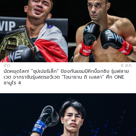
ข่าว
6 ส.ค.
นัดหยุดโลก! “ซุปเปอร์เล็ก” ป้องกันแชมป์คิกบ็อกซิง รุ่นฟลาย
เวต จากราชันรุ่นสตรอว์เวต “โจนาธาน ดิ เบลลา” ศึก ONE
ซามูไร 4