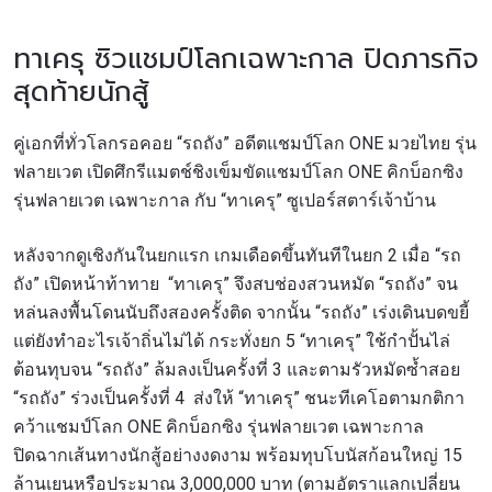
ทาเครุ ซิวแชมป์โลกเฉพาะกาล ปิดภารกิจ
สุดท้ายนักสู้
คู่เอกที่ทั่วโลกรอคอย “รถถัง” อดีตแชมป์โลก ONE มวยไทย รุ่น
ฟลายเวต เปิดศึกรีแมตช์ชิงเข็มขัดแชมป์โลก ONE คิกบ็อกซิง
รุ่นฟลายเวต เฉพาะกาล กับ “ทาเครุ” ซูเปอร์สตาร์เจ้าบ้าน
หลังจากดูเชิงกันในยกแรก เกมเดือดขึ้นทันทีในยก 2 เมื่อ “รถ
ถัง” เปิดหน้าท้าทาย “ทาเครุ” จึงสบช่องสวนหมัด “รถถัง” จน
หล่นลงพื้นโดนนับถึงสองครั้งติด จากนั้น “รถถัง” เร่งเดินบดขยี้
แต่ยังทำอะไรเจ้าถิ่นไม่ได้ กระทั่งยก 5 “ทาเครุ” ใช้กำปั้นไล่
ต้อนทุบจน “รถถัง” ล้มลงเป็นครั้งที่ 3 และตามรัวหมัดซ้ำสอย
“รถถัง” ร่วงเป็นครั้งที่ 4 ส่งให้ “ทาเครุ” ชนะทีเคโอตามกติกา
คว้าแชมป์โลก ONE คิกบ็อกซิง รุ่นฟลายเวต เฉพาะกาล
ปิดฉากเส้นทางนักสู้อย่างงดงาม พร้อมทุบโบนัสก้อนใหญ่ 15
ล้านเยนหรือประมาณ 3,000,000 บาท (ตามอัตราแลกเปลี่ยน