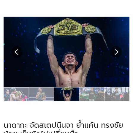
นาดากะ จัดสเตปนินจา ย้ำแค้น ทรงชัย