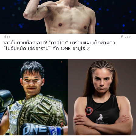
ข่าว
6 ส.ค.
เอาคืนด้วยน็อกเอาต์! “คาอิโตะ” เตรียมแผนเด็ดล้างตา
“โมฮัมหมัด เซียซารานี” ศึก ONE ซามูไร 2