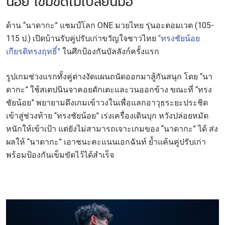
น้อย เข็มขัดไม่เปลี่ยนมือ
ด้าน “นาดากะ” แชมป์โลก ONE มวยไทย รุ่นอะตอมเวต (105-
115 ป.) เปิดบ้านรับคู่ปรับเก่าขวัญใจชาวไทย
“ทรงชัยน้อย
เกียรติทรงฤทธิ์”
ในศึกป้องกันบัลลังก์ครั้งแรก
รูปเกมช่วงแรกทั้งคู่ต่างงัดแผนถนัดออกมาสู้กันสนุก โดย “นา
ดากะ” ใช้สเตปนินจาคอยดักเตะและวนออกข้าง ขณะที่ “ทรง
ชัยน้อย” พยายามดึงเกมเข้าวงในเพื่อแลกอาวุธระยะประชิด
เข้าสู่ช่วงท้าย “ทรงชัยน้อย” เร่งเครื่องเดินบุก หวังปล่อยหมัด
หนักให้เข้าเป้า แต่ยังไม่สามารถเจาะเกมของ “นาดากะ” ได้ ส่ง
ผลให้ “นาดากะ” เอาชนะคะแนนเอกฉันท์ ย้ำแค้นคู่ปรับเก่า
พร้อมป้องกันเข็มขัดไว้ได้สำเร็จ