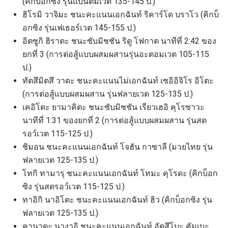
(คิกบ็อกซิง รุ่นแบนตัมเวต 135-145 ป.)
ฮิโรมิ วาจิมะ ชนะคะแนนเอกฉันท์ ริคาร์โด บราโว (คิกบ็
อกซิง รุ่นเฟเธอร์เวต 145-155 ป.)
อิตซูกิ ฮิราตะ ชนะซับมิชชัน ริตู โฟกาต นาทีที่ 2:42 ของ
ยกที่ 3 (การต่อสู้แบบผสมผสานรุ่นอะตอมเวต 105-115
ป.)
ทัตสึมิตสึ วาดะ ชนะคะแนนไม่เอกฉันท์ เซอิอิจิโร อิโตะ
(การต่อสู้แบบผสมผสาน รุ่นฟลายเวต 125-135 ป.)
เคอิโตะ ยามาคิตะ ชนะซับมิชชัน เรียวเฮอิ คุโรซาวะ
นาทีที่ 1:31 ของยกที่ 2 (การต่อสู้แบบผสมผสาน รุ่นสต
รอว์เวต 115-125 ป.)
สมัครเพื่อไม่พลาดข่าวเด็ด
ชิมอน ชนะคะแนนเอกฉันท์ โจฮัน กาซาลี (มวยไทย รุ่น
ฟลายเวต 125-135 ป.)
เพื่อไม่พลาดข่าวสารของ ONE รีบลงทะเบียนตอนนี้
โทกิ ทามารุ ชนะคะแนนเอกฉันท์ โทมะ คุโรดะ (คิกบ็อก
เพื่อรับข้อมูลอัปเดตล่าสุดก่อนใคร รวมทั้งข้อเสนอ
ซิง รุ่นสตรอว์เวต 115-125 ป.)
และสิทธิพิเศษในการเลือกที่นั่งที่ดีที่สุดในสนาม
ทาอิกิ นาอิโตะ ชนะคะแนนเอกฉันท์ ฮิว (คิกบ็อกซิง รุ่น
อีเมล
คู่แข่ง
ฟลายเวต 125-135 ป.)
คานาตะ นางาอิ ชนะคะแนนเอกฉันท์ อัตสึโบะ คัมเบะ