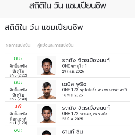
สมัครเพื่อไม่พลาดข่าวเด็ด
สถิติใน วัน แชมเปียนชิพ
เพื่อไม่พลาดข่าวสารของ ONE รีบลงทะเบียนตอนนี้
เพื่อรับข้อมูลอัปเดตล่าสุดก่อนใคร รวมทั้งข้อเสนอ
และสิทธิพิเศษในการเลือกที่นั่งที่ดีที่สุดในสนาม
สถิติใน วัน แชมเปียนชิพ
อีเมล
คู่แข่ง
ผลการแข่งขัน
คู่แข่งและการแข่งขัน
อีเวนต์
ชื่อ
ชนะ
รถถัง จิตรเมืองนนท์
คิกบ็อกซิง
ONE ซามูไร 1
ทีเคโอ
29 เม.ย. 2026
ยก 5 (2:22)
ดูไฮไลต์การแข่งขัน
ชนะ
เดนิส พูริช
สมัคร
คิกบ็อกซิง
ONE 173: ซุปเปอร์บอน vs มาซาอากิ
ทีเคโอ
16 พ.ย. 2025
การส่งแบบฟอร์มนี้ถือว่าท่านให้ความยินยอมให้เรา
ยก 2 (2:49)
รวบรวม ใช้งาน และเปิดเผยข้อมูลของท่านภายใต้
แพ้
รถถัง จิตรเมืองนนท์
นโยบายความเป็นส่วนตัวของเรา ท่านสามารถ
คิกบ็อกซิง
ONE 172: ทาเครุ vs รถถัง
ยกเลิกการสมัครรับข่าวสารได้ตลอดเวลา
น็อกเอาต์
23 มี.ค. 2025
ยก 1 (1:20)
ชนะ
ธานท์ ซิน