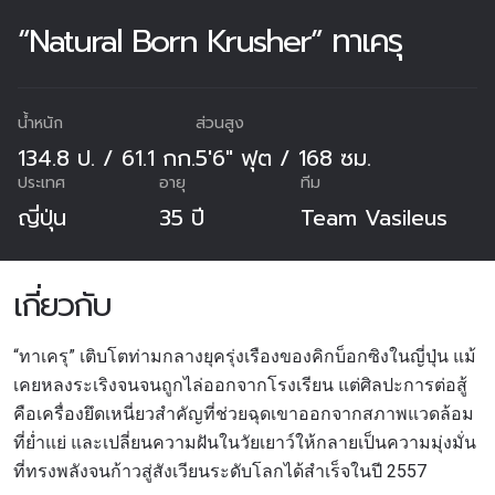
“Natural Born Krusher” ทาเครุ
น้ำหนัก
ส่วนสูง
134.8 ป. / 61.1 กก.
5'6" ฟุต / 168 ซม.
ประเทศ
อายุ
ทีม
ญี่ปุ่น
35 ปี
Team Vasileus
เกี่ยวกับ
“ทาเครุ” เติบโตท่ามกลางยุครุ่งเรืองของคิกบ็อกซิงในญี่ปุ่น แม้
เคยหลงระเริงจนจนถูกไล่ออกจากโรงเรียน แต่ศิลปะการต่อสู้
คือเครื่องยึดเหนี่ยวสำคัญที่ช่วยฉุดเขาออกจากสภาพแวดล้อม
ที่ย่ำแย่ และเปลี่ยนความฝันในวัยเยาว์ให้กลายเป็นความมุ่งมั่น
ที่ทรงพลังจนก้าวสู่สังเวียนระดับโลกได้สำเร็จในปี 2557