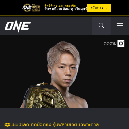
สิทธิพิเศษเฉพาะสมาชิก
สมัครเลย
รับชมอีเวนต์สด ทุกวันศุกร์
ติดตาม
แชมป์โลก คิกบ็อกซิง รุ่นฟลายเวต เฉพาะกาล