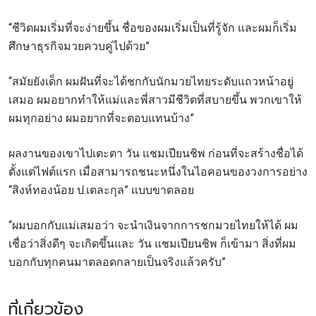
รวบรวม ใช้งาน และเปิดเผยข้อมูลของท่านภายใต้
นโยบายความเป็นส่วนตัวของเรา ท่านสามารถ
“ชีวิตผมเริ่มที่จะง่ายขึ้น ชื่อของผมเริ่มเป็นที่รู้จัก และผมก็เริ่ม
ยกเลิกการสมัครรับข่าวสารได้ตลอดเวลา
ศึกษาธุรกิจมวยควบคู่ไปด้วย”
“สมัยยังเด็ก ผมฝันที่จะได้ชกกับนักมวยไทยระดับแถวหน้าอยู่
เสมอ ผมอยากทำให้แม่และพี่สาวมีชีวิตที่สบายขึ้น พวกเขาให้
ผมทุกอย่าง ผมอยากที่จะตอบแทนบ้าง”
ผลงานของเขาไปเตะตา วัน แชมเปียนชิพ ก่อนที่จะสร้างชื่อได้
ตั้งแต่ไฟต์แรก เมื่อสามารถชนะหนึ่งในไอคอนของวงการอย่าง
“สิงห์ทองน้อย ป.เตละกุล” แบบขาดลอย
“ผมบอกกับแม่เสมอว่า จะนำเงินจากการชกมวยไทยให้ได้ ผม
เชื่อว่าสิ่งดีๆ จะเกิดขึ้นและ วัน แชมเปียนชิพ ก็เข้ามา สิ่งที่ผม
บอกกับทุกคนมาตลอดกลายเป็นจริงแล้วครับ
”
ที่เกี่ยวข้อง