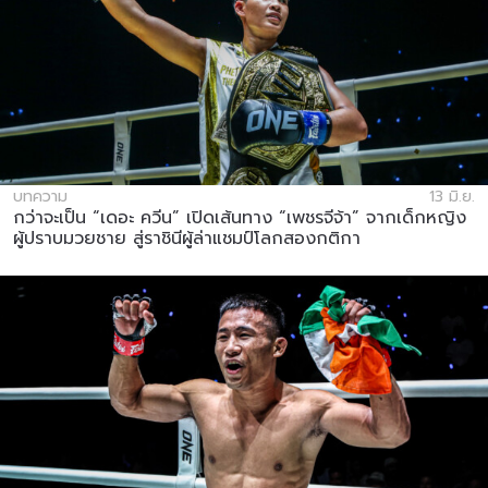
บทความ
13 มิ.ย.
กว่าจะเป็น “เดอะ ควีน” เปิดเส้นทาง “เพชรจีจ้า” จากเด็กหญิง
ผู้ปราบมวยชาย สู่ราชินีผู้ล่าแชมป์โลกสองกติกา