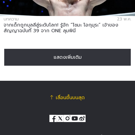
บทความ
23 พ.ค.
จากเด็กถูกบุลลีสู่ระดับโลก! รู้จัก “โชมะ โอกุมุระ” เจ้าของ
สัญญาฉบับที่ 39 จาก ONE ลุมพินี
แสดงเพิ่มเติม
เลื่อนขึ้นบนสุด