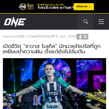
สิทธิพิเศษเฉพาะสมาชิก
สมัครเลย
รับชมอีเวนต์สด ทุกวันศุกร์
บทความ
ONE CHAMPIONSHIP
11 ส.ค. 2019
เปิดชีวิต “ซาวาส ไมเคิล” นักมวยไซปรัสที่ถูก
เหยียบย่ำความฝัน ตั้งแต่ยังไม่เริ่มต้น