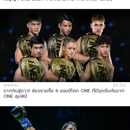
บทความ
20 มิ.ย.
จากดินสู่ดาว! ส่องรายชื่อ 6 แชมป์โลก ONE ที่มีจุดเริ่มต้นจาก
ONE ลุมพินี