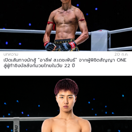
บทความ
20 ก.ค.
เปิดเส้นทางนักสู้ “อาลีฟ ส.เดชะพันธ์” จากผู้พิชิตสัญญา ONE
สู่ผู้ท้าชิงบัลลังก์มวยไทยในวัย 22 ปี