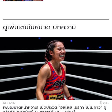
ดูเพิ่มเติมในหมวด บทความ
บทความ
3 ส.ค.
เพชฌฆาตหน้าหวาน! เปิดประวัติ “อิสไลย์ เอริกา โบโมกาว” ผู้