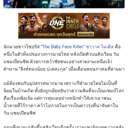
นักมวยชาวไซปรัส
“The Baby Face Killer” ซาวาส ไมเคิล
คือ
หนึ่งในตัวท็อปของวงการมวยไทย หลังเปิดตัวบนสังเวียน วัน
แชมเปียนชิพ ด้วยการคว้าชัยชนะอย่างสวยงามเหนือเจ้า
ตำนาน “สิงห์ทองน้อย ป.เตละกุล” เมื่อเดือนพฤษภาคมที่ผ่านมา
แม้ต้องพบกับอุปสรรคมากมาย เพราะ
กีฬามวยไทยไม่เป็นที่
นิยมในบ้านเกิด ทั้งยังถูกเย้ยหยันว่าความฝันที่จะเป็นแชมป์โลก
คือเรื่องเพ้อเจ้อ แต่การทุ่มเทอย่างหนักทำให้เขาเอาชนะ
น้ำลายที่ไร้ราคา คว้าโอกาสในการเป็นดาวรุ่งที่น่าจับตาใน
วัน แชมเปียนชิพ
ก่อนที่เขาจะกลับขึ้นสู่สังเวียนอีกครั้ง เราจะพาย้อนดูความหลัง