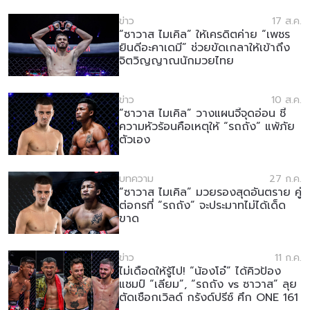
ข่าว
17 ส.ค.
“ซาวาส ไมเคิล” ให้เครดิตค่าย “เพชร
ยินดีอะคาเดมี” ช่วยขัดเกลาให้เข้าถึง
จิตวิญญาณนักมวยไทย
ข่าว
10 ส.ค.
“ซาวาส ไมเคิล” วางแผนจี้จุดอ่อน ชี้
ความหัวร้อนคือเหตุให้ “รถถัง” แพ้ภัย
ตัวเอง
บทความ
27 ก.ค.
“ซาวาส ไมเคิล” มวยรองสุดอันตราย คู่
ต่อกรที่ “รถถัง” จะประมาทไม่ได้เด็ด
ขาด
ข่าว
11 ก.ค.
ไม่เดือดให้รู้ไป! “น้องโอ๋” ได้คิวป้อง
แชมป์ “เลียม”, “รถถัง vs ซาวาส” ลุย
ตัดเชือกเวิลด์ กรังด์ปรีซ์ ศึก ONE 161