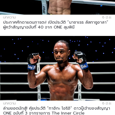
บทความ
6 มิ.ย.
ประกาศศักดาแดนภารตะ! เปิดประวัติ “นาซาเรธ ลัลทาซูอาลา”
ผู้คว้าสัญญาฉบับที่ 40 จาก ONE ลุมพินี
บทความ
6 มิ.ย.
ล่ามยอดนักสู้! คุ้ยประวัติ “ทาอิกะ โอริอิ” ดาวบู๊เจ้าของสัญญา
ONE ฉบับที่ 3 จากรายการ The Inner Circle