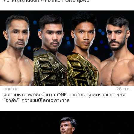
คว้าสัญญาฉบับที่ 41 จากเวที ONE ลุมพินี
บทความ
28 ก.ค.
จับตามหากาพย์ชิงอำนาจ ONE มวยไทย รุ่นสตรอว์เวต หลัง
“อาลีฟ” คว้าแชมป์โลกเฉพาะกาล