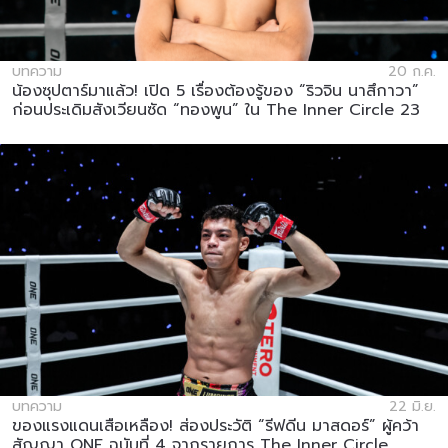
บทความ
20 ก.ค.
น้องซุปตาร์มาแล้ว! เปิด 5 เรื่องต้องรู้ของ “ริวจิน นาสึกาวา”
ก่อนประเดิมสังเวียนซัด “ทองพูน” ใน The Inner Circle 23
บทความ
22 มิ.ย.
ของแรงแดนเสือเหลือง! ส่องประวัติ “รีฟดีน มาสดอร์” ผู้คว้า
สัญญา ONE ฉบับที่ 4 จากรายการ The Inner Circle