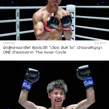
บทความ
23 พ.ค.
นักสู้หลายอาชีพ! คุ้ยประวัติ “เวียด อันห์ โด” เจ้าของสัญญา
ONE ป้ายแดงจาก The Inner Circle