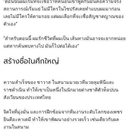
“ตอนนั้นผมเริ่มที่จะเชื่อว่าที่คนอื่นเขาพูดกันมันคือความจริง
สถานการณ์เริ่มแย่ ไม่มีใครในไซปรัสเคยทำแบบผมมาก่อน
เลยไม่มีใครให้ตามรอย แต่ผมเลือกที่จะเชื่อสัญชาตญาณของ
ตัวเอง”
สมัครเพื่อไม่พลาดข่าวเด็ด
เพื่อไม่พลาดข่าวสารของ ONE รีบลงทะเบียนตอนนี้
“สำหรับตอนนี้ ผมรักชีวิตที่ผมเป็น เส้นทางมันอาจจะยากหน่อย
เพื่อรับข้อมูลอัปเดตล่าสุดก่อนใคร รวมทั้งข้อเสนอ
แต่หากค้นพบทางไป มันก็ไปต่อได้เอง”
และสิทธิพิเศษในการเลือกที่นั่งที่ดีที่สุดในสนาม
สร้างชื่อในศึกใหญ่
อีเมล
คู่แข่ง
อีเวนต์
ชื่อ
ความสำเร็จของ ซาวาส ในสนามมวยเวทีมวยลุมพินีและ
ราชดำเนิน ทำให้เขาเป็นหนึ่งในนักมวยต่างชาติตัวท็อปบน
สังเวียนของประเทศไทย
ดูไฮไลต์การแข่งขัน
สมัคร
จิตใจที่มุ่งมั่น และการฝึกซ้อมจากทีมงานระดับโลกของเพชร
ยินดีอะคาเดมี ทำให้เขาพัฒนาอย่างรวดเร็ว เช่นเดียวกับผล
การส่งแบบฟอร์มนี้ถือว่าท่านให้ความยินยอมให้เรา
งานในสนาม