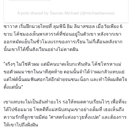
A post shared by Savvas Michael (@michaelsavvas)
ซาวาส เริ่มฝึกมวยไทยที่ ลุมพินี ยิม ลิมาสซอล เมื่อวัยเพียง 6
ขวบ โค้ชมองเห็นพรสวรรค์ที่ซ่อนอยู่ในตัวเขา หลังจากเขา
ออกหมัดแย็บในชั่วโมงแรกของการเรียน
ไม่กี่เดือนหลังจาก
นั้นเขาก็ได้ขึ้นสังเวียนอย่างไม่คาดฝัน
“จริงๆ ไม่ใช่คิวผม แต่มีคนบาดเจ็บกะทันหัน โค้ชโทรหาแม่
ขอตัวผมมาชกในนาทีสุดท้าย
ตอนนั้นจำได้ว่าผมกลัวแทบแย่
แต่ไฟต์นั้นผมฟันศอกใส่อีกฝ่ายจนชนะน็อก และทำให้ผมติดใจ
ตั้งแต่นั้น”
เขาแทบจะไม่เป็นอันทำอะไร รอให้หมดคาบเรียนไวๆ เพื่อที่จะ
ได้ไปซ้อมมวย โชคดีที่แม่สนับสนุนเขาอย่างเต็มที่
เธอเห็นถึง
ความรักที่ลูกชายมีต่อ “ศาสตร์แห่งอาวุธทั้งแปด” และต้องการ
ให้เขาไปถึงฝั่งฝัน