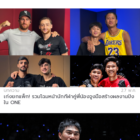
บทความ
27 พ.ค.
เก่งยกแพ็ก! รวมโฉมหน้านักกีฬาคู่พี่น้องจูงมือสร้างผลงานปัง
ใน ONE