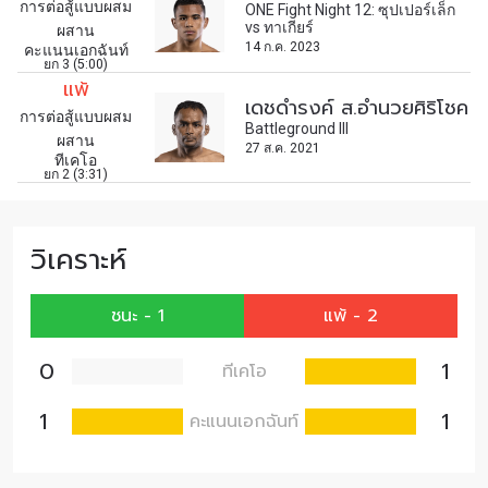
การต่อสู้แบบผสม
ONE Fight Night 12: ซุปเปอร์เล็ก
vs ทาเกียร์
ผสาน
14 ก.ค. 2023
คะแนนเอกฉันท์
ยก 3 (5:00)
แพ้
เดชดำรงค์ ส.อำนวยศิริโชค
การต่อสู้แบบผสม
Battleground III
ผสาน
27 ส.ค. 2021
ทีเคโอ
ยก 2 (3:31)
วิเคราะห์
ชนะ - 1
แพ้ - 2
0
1
ทีเคโอ
1
1
คะแนนเอกฉันท์