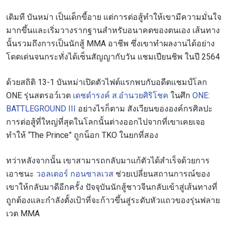
เดิมที บันหม่า เป็นเด็กขี้อาย แต่การต่อสู้ทำให้เขามีความมั่นใจ
มากขึ้นและเริ่มวางรากฐานสำหรับอนาคตของตนเอง เส้นทาง
นั้นรวมถึงการเป็นนักสู้ MMA อาชีพ ซึ่งเขาทำผลงานได้อย่าง
โดดเด่นจนกระทั่งได้เซ็นสัญญากับวัน แชมเปียนชิพ ในปี 2564
ด้วยสถิติ 13-1 บันหม่าเปิดตัวไฟต์แรกพบกับอดีตแชมป์โลก
ONE รุ่นสตรอว์เวต
เดชดำรงค์ ส.อำนวยศิริโชค
ในศึก
ONE:
BATTLEGROUND III
อย่างไรก็ตาม สังเวียนขององค์กรศิลปะ
การต่อสู้ที่ใหญ่ที่สุดในโลกนั้นต่างออกไปจากที่เขาเคยเจอ
ทำให้ “The Prince” ถูกน็อก TKO ในยกที่สอง
ทว่าหลังจากนั้น เขาสามารถกลับมาแก้ตัวได้สำเร็จด้วยการ
เอาชนะ
วอลเตอร์ กอนซาลเวส
ช่วยเปลี่ยนสถานการณ์ของ
เขาให้กลับมาดีอีกครั้ง ปัจจุบันนักสู้ชาวจีนกลับเข้าสู่เส้นทางที่
ถูกต้องและกำลังตั้งเป้าที่จะก้าวขึ้นสู่ระดับหัวแถวของรุ่นฟลาย
เวต MMA
สมัครเพื่อไม่พลาดข่าวเด็ด