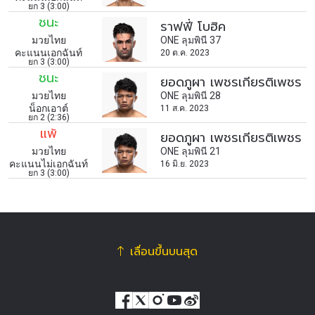
คู่แข่ง
ยก 3 (3:00)
ชนะ
ราฟฟี่ โบฮิค
มวยไทย
ONE ลุมพินี 37
อีเวนต์
ชื่อ
คะแนนเอกฉันท์
20 ต.ค. 2023
ยก 3 (3:00)
ชนะ
ยอดภูผา เพชรเกียรติเพชร
มวยไทย
ONE ลุมพินี 28
ดูไฮไลต์การแข่งขัน
น็อกเอาต์
11 ส.ค. 2023
ยก 2 (2:36)
สมัคร
แพ้
ยอดภูผา เพชรเกียรติเพชร
การส่งแบบฟอร์มนี้ถือว่าท่านให้ความยินยอมให้เรา
มวยไทย
ONE ลุมพินี 21
คะแนนไม่เอกฉันท์
16 มิ.ย. 2023
รวบรวม ใช้งาน และเปิดเผยข้อมูลของท่านภายใต้
ยก 3 (3:00)
นโยบายความเป็นส่วนตัวของเรา ท่านสามารถ
ยกเลิกการสมัครรับข่าวสารได้ตลอดเวลา
เลื่อนขึ้นบนสุด