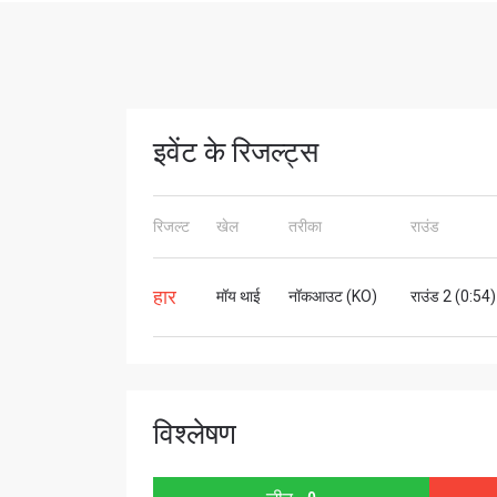
STAY
इवेंट के रिजल्ट्स
Take ONE
news, unl
रिजल्ट
खेल
तरीका
राउंड
ईमेल
हार
मॉय थाई
नॉकआउट (KO)
राउंड 2 (0:54)
नाम
विश्लेषण
By subm
your