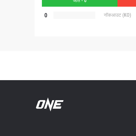
जीत - 0
0
नॉकआउट (KO)