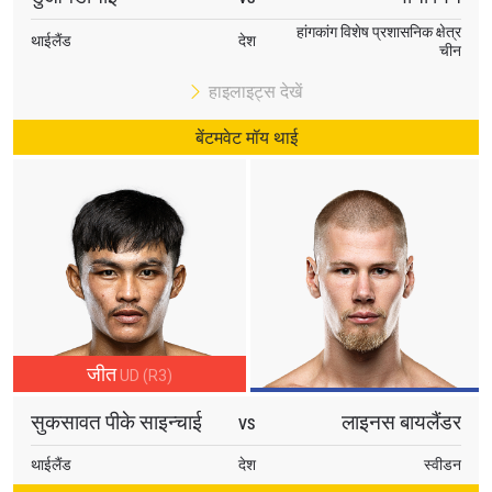
हांगकांग विशेष प्रशासनिक क्षेत्र
थाईलैंड
देश
चीन
हाइलाइट्स देखें
बेंटमवेट मॉय थाई
जीत
UD (R3)
सुकसावत पीके साइन्चाई
लाइनस बायलैंडर
VS
थाईलैंड
देश
स्वीडन