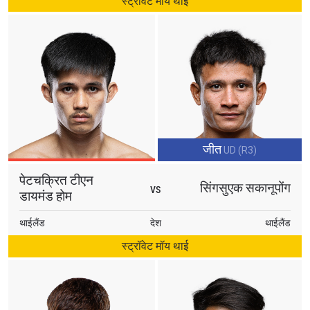
स्ट्रॉवेट मॉय थाई
जीत
UD (R3)
पेटचक्रित टीएन
सिंगसुएक सकानूपोंग
VS
डायमंड होम
थाईलैंड
देश
थाईलैंड
स्ट्रॉवेट मॉय थाई