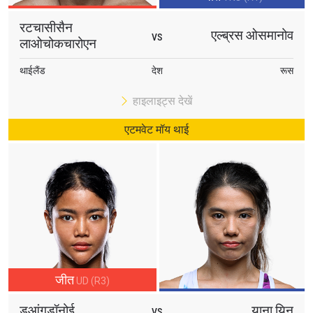
रटचासीसैन
एल्ब्रस ओसमानोव
VS
लाओचोकचारोएन
थाईलैंड
देश
रूस
हाइलाइट्स देखें
एटमवेट मॉय थाई
जीत
UD (R3)
डुआंगडॉनोई
याना यिन
VS