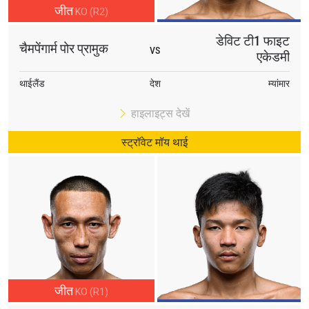
जीत
ईमेल
KO (R2)
प्रतिद्वंद्वी
डेविट टी1 फाइट
चैमपेंगार्म पोर प्रामुक
VS
एकेडमी
इवेंट
नाम
थाईलैंड
देश
म्यांमार
हाइलाइट्स देखें
हाइलाइट्स देखें
सदस्यता लें
स्ट्रॉवेट मॉय थाई
By submitting this form, you are agreeing to our
collection, use and disclosure of your information
under our
Privacy Policy
. You may unsubscribe from
these communications at any time.
जीत
KO (R1)