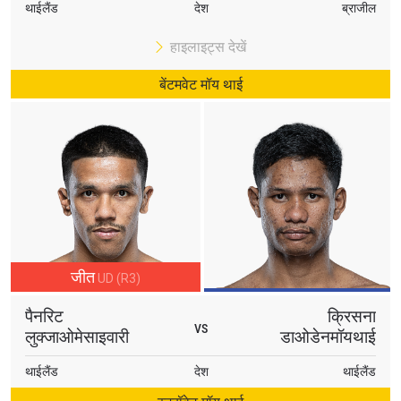
थाईलैंड
देश
ब्राजील
हाइलाइट्स देखें
बेंटमवेट मॉय थाई
जीत
UD (R3)
पैनरिट
क्रिसना
VS
लुक्जाओमेसाइवारी
डाओडेनमॉयथाई
थाईलैंड
देश
थाईलैंड