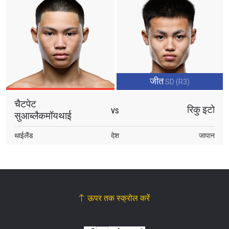
जीत
SD (R3)
चैटपेट
रिकु इटो
VS
सुआब्लैकमॉयथाई
थाईलैंड
देश
जापान
ऊपर तक स्क्रोल करें