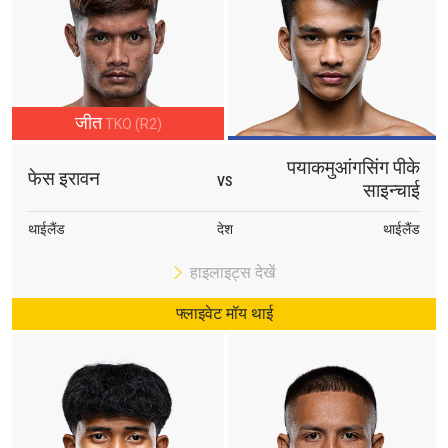
जीत
TKO (R2)
पयाकमुआंगसिंग पीके
फेस इरावन
VS
साइन्चाई
थाईलैंड
देश
थाईलैंड
हाइलाइट्स देखें
फ्लाइवेट मॉय थाई