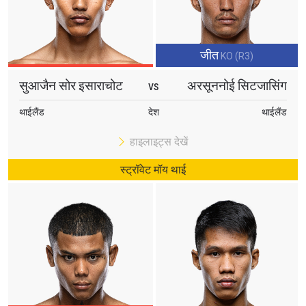
जीत
KO (R3)
सुआजैन सोर इसाराचोट
अरसूननोई सिटजासिंग
VS
थाईलैंड
देश
थाईलैंड
हाइलाइट्स देखें
स्ट्रॉवेट मॉय थाई
STAY IN THE KNOW
Take ONE Championship wherever you go! Sign up now
to gain access to latest news, unlock special offers
and get first access to the best seats to our live
events.