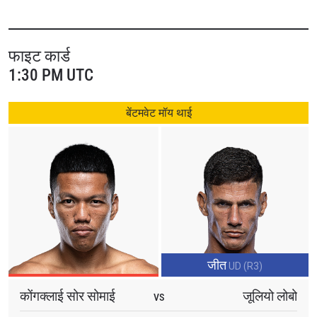
ग्लोबल रोस्टर में जगह बनाने के लिए मेहनत करते हुए दिखेंगे।
The Inner Circle के मेन इवेंट में दो नॉकआउट आर्टिस्ट्स अपना फेदरवेट
फाइट कार्ड
मॉय थाई डेब्यू करते नजर आएंगे, जहां “लेफ्ट मीटियोराइट” रटचासीसैन
1:30 PM UTC
लाओचोकचारोएन का सामना रूसी सनसनी एल्ब्रस “द समुराई” ओसमानोव से
होगा।
बेंटमवेट मॉय थाई
वहीं ONE Friday Fights 152 के मेन इवेंट में उभरते हुए थाई स्टार
कोंगक्लाई सोर सोमाई का सामना ब्राजीलियाई स्टार जूलियो लोबो से बेंटमवेट
मॉय थाई मैच में होगा।
भारत में The Inner Circle को
live.onefc.com
पर शाम 5 बजे से लाइव
देखा जा सकता है।
जीत
ONE Friday Fights 152 को शाम 7 बजे से JioHotstar और Star
UD (R3)
Sports Select 2 पर लाइव देखा जा सकेगा।
कोंगक्लाई सोर सोमाई
जूलियो लोबो
VS