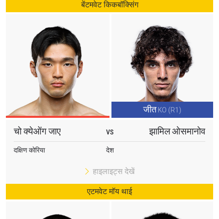
बेंटमवेट किकबॉक्सिंग
जीत
KO (R1)
चो क्येओंग जाए
झामिल ओसमानोव
VS
दक्षिण कोरिया
देश
हाइलाइट्स देखें
एटमवेट मॉय थाई