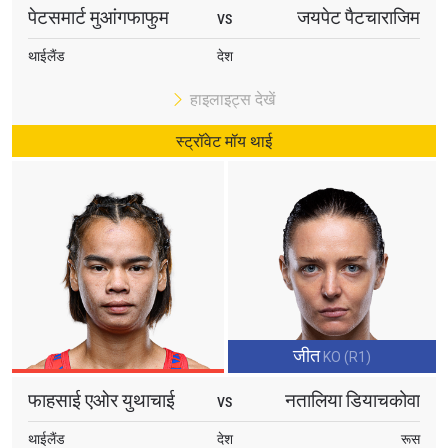
पेटसमार्ट मुआंगफाफुम
जयपेट पैटचाराजिम
VS
थाईलैंड
देश
हाइलाइट्स देखें
स्ट्रॉवेट मॉय थाई
जीत
KO (R1)
फाहसाई एओर युथाचाई
नतालिया डियाचकोवा
VS
थाईलैंड
देश
रूस