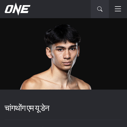
चांगथोंग एम यू डेन