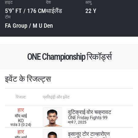
हाइट
देश
आयु
5'9" FT / 176 CM
थाईलैंड
22 Y
टीम
FA Group / M U Den
ONE Championship रिकॉर्ड्स
इवेंट के रिजल्ट्स
STAY IN THE KNOW
रिजल्ट
प्रतिद्वंद्वी और इवेंट
Take ONE Championship wherever you go! Sign up now
to gain access to latest news, unlock special offers
हार
वुटिक्राई वोर चक्रावट
and get first access to the best seats to our live
मॉय थाई
ONE Friday Fights 99
events.
KO
मार्च 7, 2025
राउंड 3 (0:24)
ईमेल
प्रतिद्वंद्वी
हार
इसानुए टोर टान्हारोएन
मॉय थाई