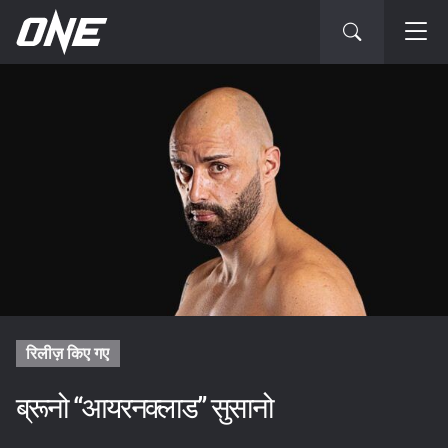
रिलीज़ किए गए
ब्रूनो “आयरनक्लाड” सुसानो