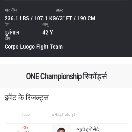
भार सीमा
हाइट
236.1 LBS / 107.1 KG
6'3" FT / 190 CM
देश
आयु
पुर्तगाल
42 Y
टीम
Corpo Luogo Fight Team
ONE Championship रिकॉर्ड्स
इवेंट के रिजल्ट्स
STAY IN THE KNOW
Take ONE Championship wherever you go! Sign up now
to gain access to latest news, unlock special offers
रिजल्ट
प्रतिद्वंद्वी और इवेंट
and get first access to the best seats to our live
events.
हार
ग्युटो इनोसेंटे
ईमेल