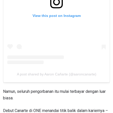
LIHAT SOROTAN TERBAIK
View this post on Instagram
BERLANGGANAN
Dengan mengirimkan formulir ini, anda menyetujui
pengumpulan, penggunaan dan pembukaan informasi
anda berdasarkan
Kebijakan Privasi
kami. Anda dapat
membatalkan (unsubscribe) dari jenis komunikasi ini
kapan saja.
A post shared by Aaron Cañarte (@aaroncanarte)
Namun, seluruh pengorbanan itu mulai terbayar dengan luar
biasa.
Debut Canarte di ONE menandai titik balik dalam kariernya –