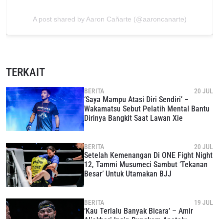
A post shared by Aaron Cañarte (@aaroncanarte)
TERKAIT
BERITA
20 JUL
‘Saya Mampu Atasi Diri Sendiri’ –
Wakamatsu Sebut Pelatih Mental Bantu
Dirinya Bangkit Saat Lawan Xie
BERITA
20 JUL
Setelah Kemenangan Di ONE Fight Night
12, Tammi Musumeci Sambut ‘Tekanan
Besar’ Untuk Utamakan BJJ
BERITA
19 JUL
‘Kau Terlalu Banyak Bicara’ – Amir