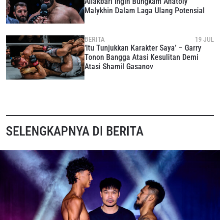
Aliakbari Ingin Bungkam Anatoly
Malykhin Dalam Laga Ulang Potensial
BERITA
19 JUL
‘Itu Tunjukkan Karakter Saya’ – Garry
Tonon Bangga Atasi Kesulitan Demi
Atasi Shamil Gasanov
SELENGKAPNYA DI BERITA