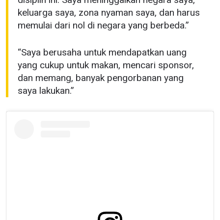
keluarga saya, zona nyaman saya, dan harus
memulai dari nol di negara yang berbeda.”
“Saya berusaha untuk mendapatkan uang
yang cukup untuk makan, mencari sponsor,
dan memang, banyak pengorbanan yang
saya lakukan.”
IKUTI PERKEMBANGAN TERBARU
Bawa ONE Championship kemana pun anda pergi!
Daftar sekarang untuk mendapat akses ke berita
terbaru, tawaran spesial, dan akses awal untuk kursi
terbaik di gelaran langsung kami.
EMAIL
LAWAN
NAMA
GELARAN