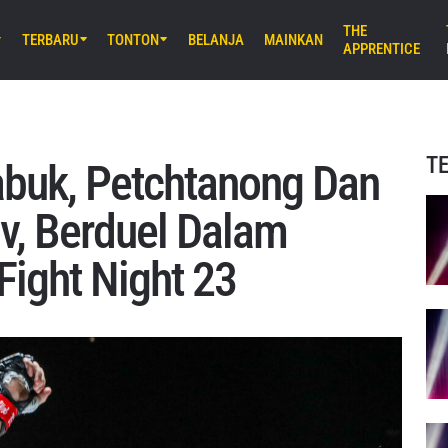
THE
TERBARU
TONTON
BELANJA
MAINKAN
APPRENTICE
M) 11:30 UTC
Stadium, Bangkok
iday Fights 165 & The Inner Circle
T
buk, Petchtanong Dan
B) 8:30 UTC
v, Berduel Dalam
E Arena Ota, Tokyo
AMURAI 2
Fight Night 23