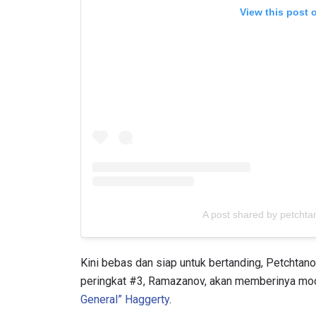
NAMA
View this post 
Dengan 
pemb
A post shared by petcht
Kini bebas dan siap untuk bertanding, Petchta
peringkat #3, Ramazanov, akan memberinya mod
General” Haggerty
.