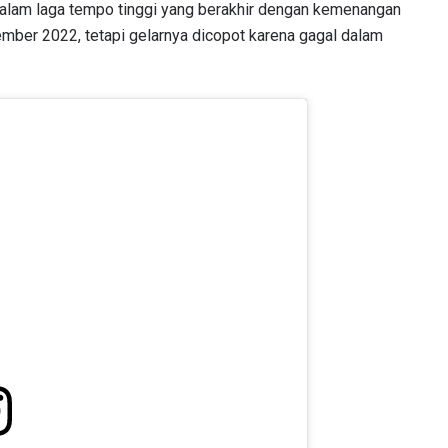
dalam laga tempo tinggi yang berakhir dengan kemenangan
ber 2022, tetapi gelarnya dicopot karena gagal dalam
TI PERKEMBANGAN TERBARU
 Championship kemana pun anda pergi! Daftar sekarang untuk m
berita terbaru, tawaran spesial, dan akses awal untuk kursi terbaik
angsung kami.
LAWAN
GELARAN