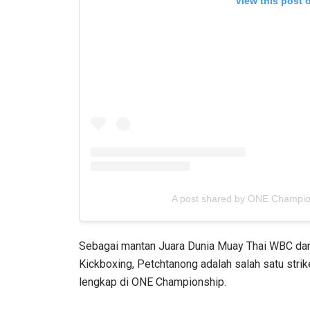
View this post 
A post shared by ONE Champi
Sebagai mantan Juara Dunia Muay Thai WBC da
Kickboxing, Petchtanong adalah salah satu str
lengkap di ONE Championship.