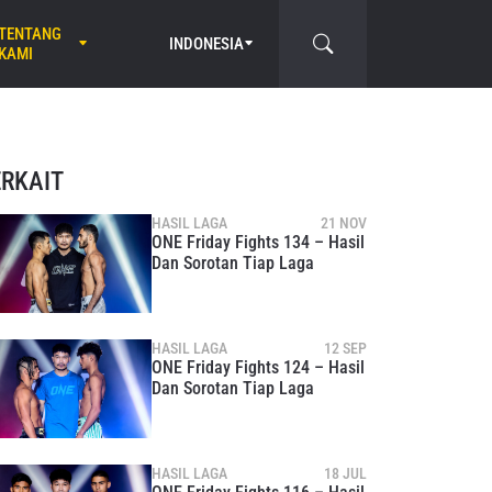
TENTANG
INDONESIA
KAMI
ERKAIT
HASIL LAGA
21 NOV
ONE Friday Fights 134 – Hasil
Dan Sorotan Tiap Laga
HASIL LAGA
12 SEP
ONE Friday Fights 124 – Hasil
Dan Sorotan Tiap Laga
HASIL LAGA
18 JUL