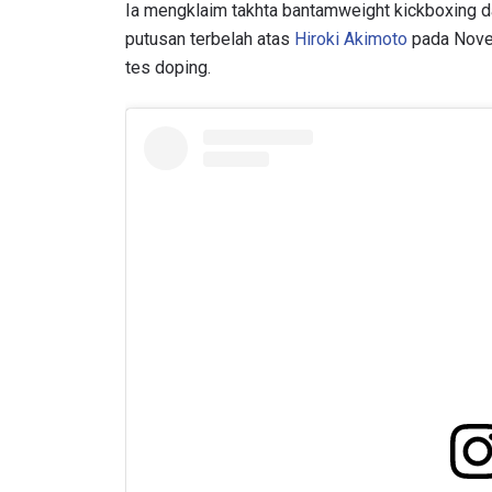
Ia mengklaim takhta bantamweight kickboxing 
putusan terbelah atas
Hiroki Akimoto
pada Novem
tes doping.
IKU
Bawa ONE
akses ke 
gelaran l
EMAIL