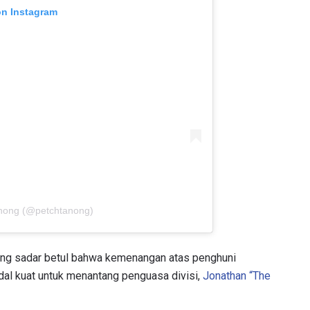
on Instagram
LIHAT SOROTAN TERBAIK
BERLANGGANAN
mengirimkan formulir ini, anda menyetujui pengumpulan, penggu
ukaan informasi anda berdasarkan
Kebijakan Privasi
kami. Anda 
membatalkan (unsubscribe) dari jenis komunikasi ini kapan saja.
anong (@petchtanong)
nong sadar betul bahwa kemenangan atas penghuni
al kuat untuk menantang penguasa divisi,
Jonathan “The