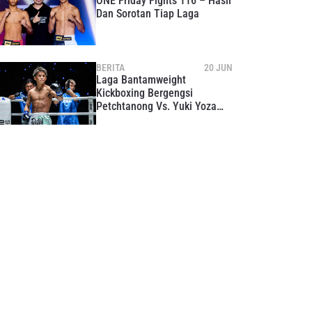
ONE Friday Fights 116 – Hasil
Dan Sorotan Tiap Laga
BERITA
20 JUN
Laga Bantamweight
Kickboxing Bergengsi
Petchtanong Vs. Yuki Yoza
Tersaji Di ONE Friday Fights
116