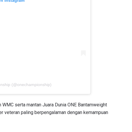
on Instagram
onship (@onechampionship)
n WMC serta mantan Juara Dunia ONE Bantamweight
iker veteran paling berpengalaman dengan kemampuan