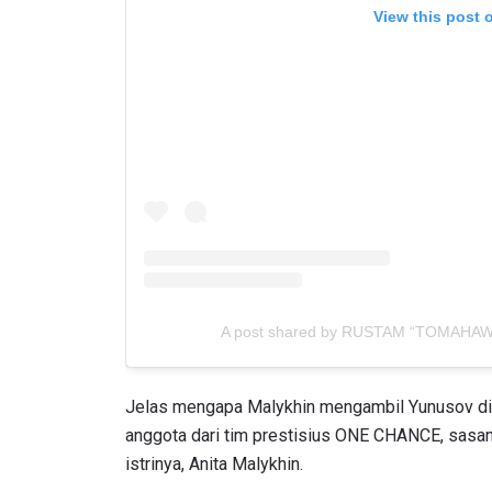
NAMA
View this post 
Dengan 
pemb
A post shared by RUSTAM “TOMAHAW
Jelas mengapa Malykhin mengambil Yunusov di 
anggota dari tim prestisius ONE CHANCE, sasana 
istrinya, Anita Malykhin.