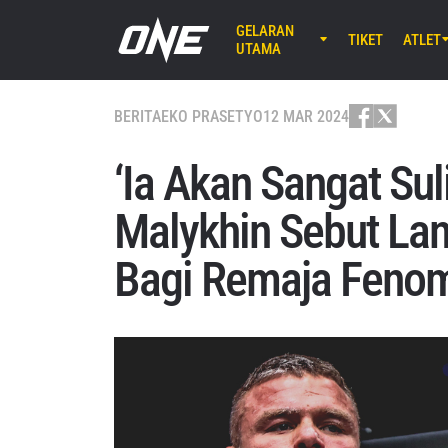
GELARAN
TIKET
ATLET
UTAMA
AGU 7 (JU
Lumpinee 
BERITA
EKO PRASETYO
12 MAR 2024
ONE Fr
25
‘Ia Akan Sangat Sul
AGU 8 (SA
Malykhin Sebut Lan
EBARA WAV
ONE S
Bagi Remaja Feno