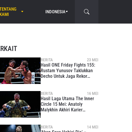
TENTANG
INDONESIA
KAMI
ERKAIT
BERITA
23 MEI
Hasil ONE Friday Fights 155:
Rustam Yunusov Taklukkan
Decho Untuk Jaga Rekor
Sempurna
BERITA
16 MEI
Hasil Laga Utama The Inner
Circle 15 Mei: Anatoly
Malykhin Akhiri Karier
Sebagai Juara Dunia MMA
Tiga Divisi
BERITA
14 MEI