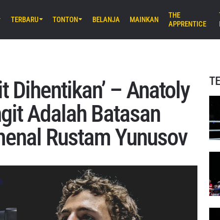
THE
TERBARU
TONTON
BELANJA
MAINKAN
APPRENTICE
M) 11:30 UTC
Stadium, Bangkok
iday Fights 165 & The Inner Circle
T
it Dihentikan’ – Anatoly
B) 8:30 UTC
git Adalah Batasan
E Arena Ota, Tokyo
AMURAI 2
menal Rustam Yunusov