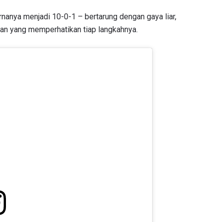
nya menjadi 10-0-1 – bertarung dengan gaya liar,
kan yang memperhatikan tiap langkahnya.
TI PERKEMBANGAN TERBARU
 Championship kemana pun anda pergi! Daftar sekarang untuk m
berita terbaru, tawaran spesial, dan akses awal untuk kursi terbaik
angsung kami.
LAWAN
GELARAN