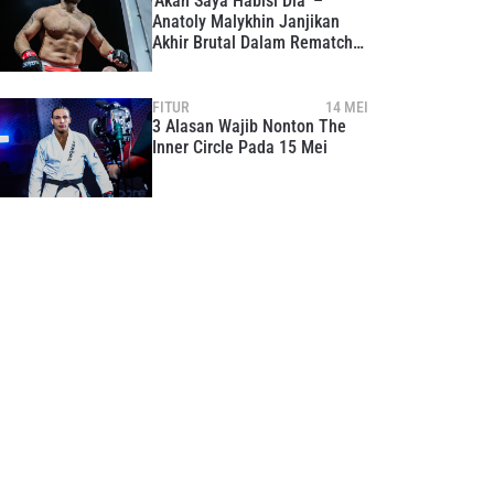
‘Akan Saya Habisi Dia’ –
Anatoly Malykhin Janjikan
Akhir Brutal Dalam Rematch
Kelas Berat Melawan Reug
Reug
FITUR
14 MEI
3 Alasan Wajib Nonton The
Inner Circle Pada 15 Mei