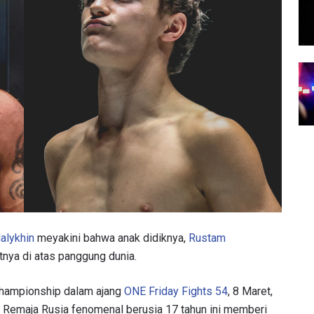
alykhin
meyakini bahwa anak didiknya,
Rustam
utnya di atas panggung dunia.
hampionship dalam ajang
ONE Friday Fights 54
, 8 Maret,
. Remaja Rusia fenomenal berusia 17 tahun ini memberi