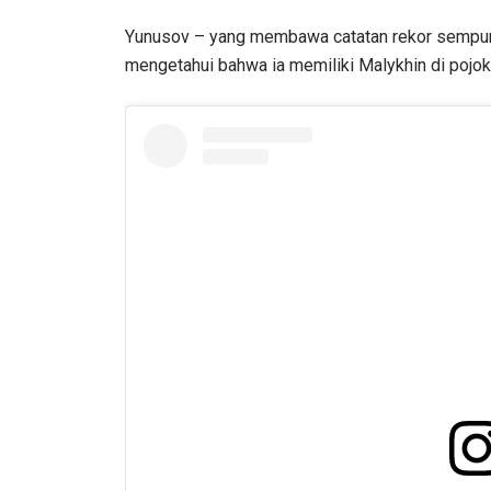
Yunusov – yang membawa catatan rekor sempurna
mengetahui bahwa ia memiliki Malykhin di pojo
IKU
Bawa ONE
akses ke 
gelaran l
EMAIL