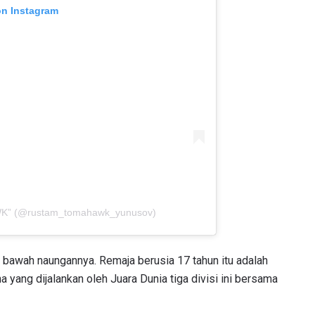
on Instagram
LIHAT SOROTAN TERBAIK
BERLANGGANAN
mengirimkan formulir ini, anda menyetujui pengumpulan, penggu
ukaan informasi anda berdasarkan
Kebijakan Privasi
kami. Anda 
membatalkan (unsubscribe) dari jenis komunikasi ini kapan saja.
K” (@rustam_tomahawk_yunusov)
bawah naungannya. Remaja berusia 17 tahun itu adalah
yang dijalankan oleh Juara Dunia tiga divisi ini bersama