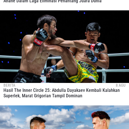
Anane Dalam Laga Eliminasi Penantang Juara Dunia
IKUTI PERKEMBANGAN TERBARU
Bawa ONE Championship kemana pun anda pergi!
Daftar sekarang untuk mendapat akses ke berita
terbaru, tawaran spesial, dan akses awal untuk kursi
terbaik di gelaran langsung kami.
EMAIL
LAWAN
NAMA
GELARAN
BERITA
8 AGU
LIHAT SOROTAN TERBAIK
Hasil The Inner Circle 25: Abdulla Dayakaev Kembali Kalahkan
BERLANGGANAN
Superlek, Marat Grigorian Tampil Dominan
Dengan mengirimkan formulir ini, anda menyetujui
pengumpulan, penggunaan dan pembukaan informasi
anda berdasarkan
Kebijakan Privasi
kami. Anda dapat
membatalkan (unsubscribe) dari jenis komunikasi ini
kapan saja.