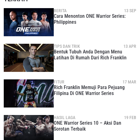
BERITA
13 SEP
Cara Menonton ONE Warrior Series:
Philippines
TIPS DAN TRIK
13 APR
Bentuk Tubuh Anda Dengan Menu
Latihan Di Rumah Dari Rich Franklin
FITUR
17 MAR
Rich Franklin Memuji Para Pejuang
Filipina Di ONE Warrior Series
HASIL LAGA
19 FEB
ONE Warrior Series 10 – Aksi Dan
Sorotan Terbaik