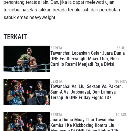
penantang teratas lain. Dan, jika ia dapat melewati ujian
tersebut, ia jelas takkan berada terlalu jauh dari perebutan
sabuk emas heavyweight.
TERKAIT
BERITA
22 JUL
Tawanchai Lepaskan Gelar Juara Dunia
ONE Featherweight Muay Thai, Nico
Carrillo Resmi Menjadi Raja Divisi
BERITA
30 NOV
Tawanchai Vs. Liu, Seksan Vs. Pakorn,
Sam-A Vs. Jaosuayai, Dan Lainnya
Tersaji Di ONE Friday Fights 137
BERITA
19 AGU
Juara Dunia Muay Thai Tawanchai
Kembali Ke Kickboxing Kontra Liu
Mengyang Di ONE Friday Fights 126