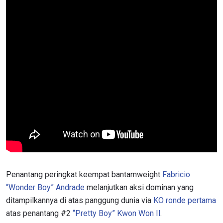
Penantang peringkat keempat bantamweight
Fabricio
“Wonder Boy” Andrade
melanjutkan aksi dominan yang
ditampilkannya di atas panggung dunia via
KO ronde pertama
atas penantang #2
“Pretty Boy” Kwon Won Il
.