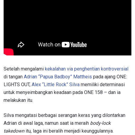
Setelah mengalami
kekalahan via penghentian kontroversial
di tangan
Adrian “Papua Badboy” Mattheis
pada ajang ONE:
LIGHTS OUT,
Alex “Little Rock” Silva
memiliki determinasi
untuk menyeimbangkan keadaan pada ONE 158 – dan ia
melakukan itu.
Silva mengatasi berbagai serangan keras yang dilontarkan
Adrian di awal laga, namun saat ia meraih
body-lock
takedown
itu, laga ini beralih menjadi keunggulannya.