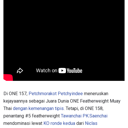
Di ONE 157,
Petchmorakot Petchyindee
meneruskan
kejayaannya sebagai Juara Dunia ONE Featherweight Muay
Thai
dengan kemenangan tipis
. Tetapi, di ONE 158,
penantang #5 featherweight
Tawanchai PK.Saenchai
mendominasi lewat
KO ronde kedua
dari
Niclas