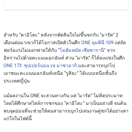
สำหรับ “คาอิโตะ” หลังจากตัดสินใจไม่ขึ้นชกกับ “มารัต” 2
เดือนต่อมาเขาก็ได้โอกาสเปิดตัวในศึก
ONE ลุมพินี 109
แต่งัด
ฟอร์มเก่งไม่ออกพ่ายให้กับ
“โมฮัมหมัด เซียซารานี”
จาก
อิหร่านไปด้วยคะแนนเอกฉันท์ ส่วน “มารัต” ก็ได้ลงแข่งในศึก
ONE 173: ซุปเปอร์บอน vs มาซาอากิ
และสามารถบุกไป
เอาชนะคะแนนเอกฉันท์เหนือ “รูคิยะ” ได้แบบเหนือชั้นถึง
ประเทศญี่ปุ่น
แม้ผลงานใน ONE จะสวนทางกัน แต่ “มารัต” ไม่คิดประมาท
โดยได้ศึกษาสไตล์การชกของ “คาอิโตะ” มาเป็นอย่างดี จนค้น
พบจุดอ่อนที่จะช่วยให้ตนสามารถบุกไปเล่นงานคู่ชกได้อย่างสา
แก่ใจในไฟต์นี้