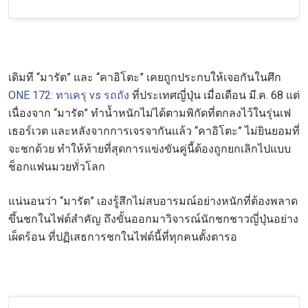
เดิมที “มารัต” และ “คาอิโตะ” เคยถูกประกบให้เจอกันในศึก
ONE 172: ทาเครุ vs รถถัง
ที่ประเทศญี่ปุ่น เมื่อเดือน มี.ค. 68 แต่
เนื่องจาก “มารัต” ทำน้ำหนักไม่ได้ตามพิกัดที่ตกลงไว้ในรุ่นเฟ
เธอร์เวต และหลังจากการเจรจากันแล้ว “คาอิโตะ” ไม่ยินยอมที่
จะชกด้วย ทำให้ท้ายที่สุดการแข่งขันคู่นี้ต้องถูกยกเลิกไปแบบ
ช็อกแฟนมวยทั่วโลก
แน่นอนว่า “มารัต” เองรู้สึกไม่สบอารมณ์อย่างหนักที่ต้องพลาด
ขึ้นชกในไฟต์สำคัญ ถึงขั้นออกมาวิจารณ์นักชกชาวญี่ปุ่นอย่าง
เผ็ดร้อน ที่ปฏิเสธการชกในไฟต์นี้ที่ทุกคนตั้งตารอ