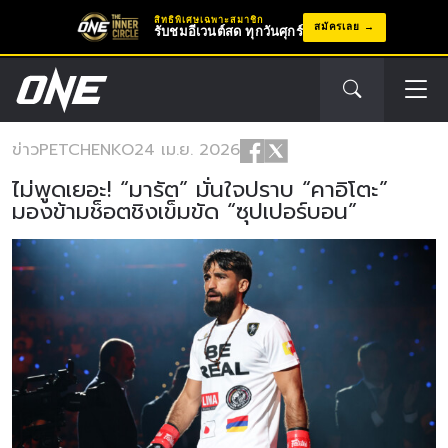
สิทธิพิเศษเฉพาะสมาชิก
สมัครเลย
รับชมอีเวนต์สด ทุกวันศุกร์
ข่าว
PETCHENKO
24 เม.ย. 2026
ไม่พูดเยอะ! “มารัต” มั่นใจปราบ “คาอิโตะ”
มองข้ามช็อตชิงเข็มขัด “ซุปเปอร์บอน”