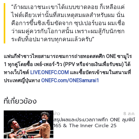
“ถ้าผมเอาชนะเขาได้แบบขาดลอย ก็เหลือแค่
ไฟต์เดียวเท่านั้นที่สมเหตุสมผลสำหรับผม นั่น
คือการขึ้นชิงเข็มขัดจาก ซุปเปอร์บอน ผมเชื่อ
ว่าผมคู่ควรกับโอกาสนั้น เพราะผมสู้กับนักชก
ระดับท็อปมาครบทุกคนแล้วครับ”
แฟนกีฬาชาวไทยสามารถชมการถ่ายทอดสดศึก ONE ซามูไร
1 ทุกคู่โดยซื้อ เพย์-เพอร์-วิว (PPV หรือจ่ายเงินเพื่อรับชม) ได้
ทางเว็บไซต์
LIVE.ONEFC.COM
และซื้อบัตรเข้าชมในสนามที่
ประเทศญี่ปุ่นทาง
ONEFC.com/ONESamurai1
ที่เกี่ยวข้อง
ข่าว
8 ส.ค.
สรุปผลและประมวลภาพศึก ONE ลุมพินี
165 & The Inner Circle 25