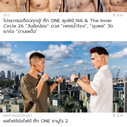
ข่าว
8 ส.ค.
โปรแกรมเดือดทุกคู่! ศึก ONE ลุมพินี 166 & The Inner
Circle 26 “วันชัยน้อย” ดวล “เพชรน้ำโขง”, “ขุนพล” วัด
แกร่ง “ปานเผด็จ”
ผลการแข่งขันสด
8 ส.ค.
ผลไฟต์ต่อไฟต์ ศึก ONE ซามูไร 2