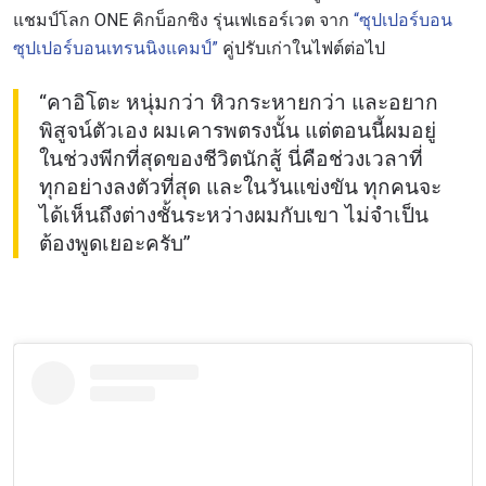
แชมป์โลก ONE คิกบ็อกซิง รุ่นเฟเธอร์เวต จาก
“ซุปเปอร์บอน
ซุปเปอร์บอนเทรนนิงแคมป์”
คู่ปรับเก่าในไฟต์ต่อไป
“คาอิโตะ หนุ่มกว่า หิวกระหายกว่า และอยาก
พิสูจน์ตัวเอง ผมเคารพตรงนั้น แต่ตอนนี้ผมอยู่
ในช่วงพีกที่สุดของชีวิตนักสู้ นี่คือช่วงเวลาที่
ทุกอย่างลงตัวที่สุด และในวันแข่งขัน ทุกคนจะ
ได้เห็นถึงต่างชั้นระหว่างผมกับเขา ไม่จำเป็น
ต้องพูดเยอะครับ”
สมัครเพื่อไม่พลาดข่าวเด็ด
เพื่อไม่พลาดข่าวสารของ ONE รีบลงทะเบียนตอนนี้
เพื่อรับข้อมูลอัปเดตล่าสุดก่อนใคร รวมทั้งข้อเสนอ
และสิทธิพิเศษในการเลือกที่นั่งที่ดีที่สุดในสนาม
อีเมล
คู่แข่ง
อีเวนต์
ชื่อ