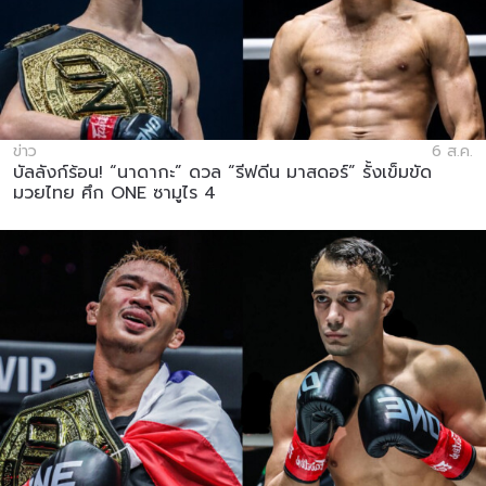
ข่าว
6 ส.ค.
บัลลังก์ร้อน! “นาดากะ” ดวล “รีฟดีน มาสดอร์” รั้งเข็มขัด
มวยไทย ศึก ONE ซามูไร 4