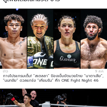
ข่าว
9 ส.ค.
กางโปรแกรมเต็ม! “สเตลลา” ป้องเข็มขัดมวยไทย “นาตาเลีย”,
“นนทชัย” ดวลแกร่ง “เคียมรัน” ศึก ONE Fight Night 46