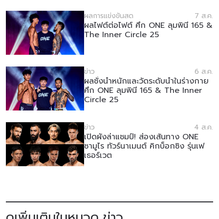
ผลการแข่งขันสด
7 ส.ค.
ผลไฟต์ต่อไฟต์ ศึก ONE ลุมพินี 165 &
The Inner Circle 25
ข่าว
6 ส.ค.
ผลชั่งน้ำหนักและวัดระดับน้ำในร่างกาย
ศึก ONE ลุมพินี 165 & The Inner
Circle 25
ข่าว
4 ส.ค.
เปิดผังล่าแชมป์! ส่องเส้นทาง ONE
ซามูไร ทัวร์นาเมนต์ คิกบ็อกซิง รุ่นเฟ
เธอร์เวต
ดูเพิ่มเติมในหมวด ข่าว