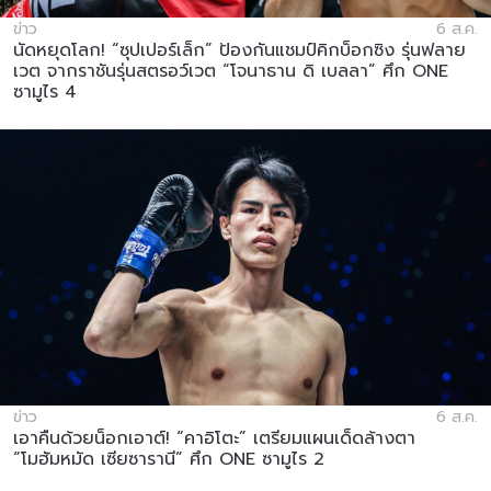
ข่าว
6 ส.ค.
นัดหยุดโลก! “ซุปเปอร์เล็ก” ป้องกันแชมป์คิกบ็อกซิง รุ่นฟลาย
เวต จากราชันรุ่นสตรอว์เวต “โจนาธาน ดิ เบลลา” ศึก ONE
ซามูไร 4
ข่าว
6 ส.ค.
เอาคืนด้วยน็อกเอาต์! “คาอิโตะ” เตรียมแผนเด็ดล้างตา
“โมฮัมหมัด เซียซารานี” ศึก ONE ซามูไร 2