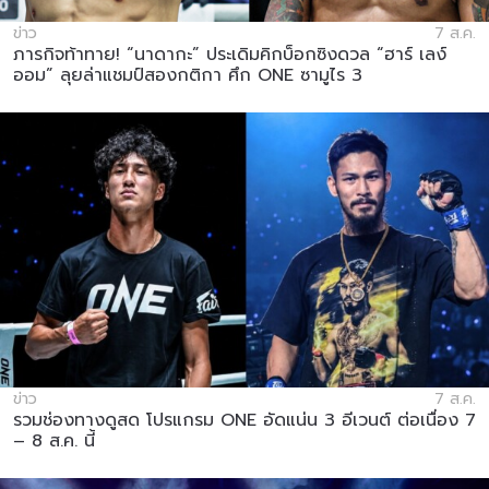
ข่าว
7 ส.ค.
ภารกิจท้าทาย! “นาดากะ” ประเดิมคิกบ็อกซิงดวล “ฮาร์ เลง์
ออม” ลุยล่าแชมป์สองกติกา ศึก ONE ซามูไร 3
ข่าว
7 ส.ค.
รวมช่องทางดูสด โปรแกรม ONE อัดแน่น 3 อีเวนต์ ต่อเนื่อง 7
– 8 ส.ค. นี้