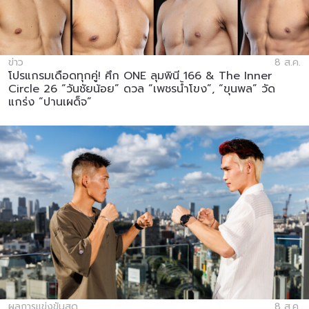
ข่าว
8 ส.ค.
โปรแกรมเดือดทุกคู่! ศึก ONE ลุมพินี 166 & The Inner
Circle 26 “วันชัยน้อย” ดวล “เพชรน้ำโขง”, “ขุนพล” วัด
แกร่ง “ปานเผด็จ”
ผลการแข่งขันสด
8 ส.ค.