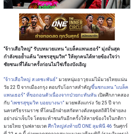
“จ้าวเสือใหญ่” รับบทมวยแทน “แบล็คแพนเธอร์” มุ่งมั่นสุด
กำลังขอย้ำแค้น “เพชรสุขุมวิท” ให้ทุกคนได้หายข้องใจว่า
ชัยชนะที่ได้มาครั้งก่อนไม่ใช่เรื่องบังเอิญ
“จ้าวเสือใหญ่ ส.เดชะพันธ์”
มวยหนุ่มอาวุธแม่ไม้มวยไทยแน่น
วัย 22 ปี จากเมืองกรุง ตอบรับโอกาสสำคัญ
ขึ้นชกแทน “แบล็ค
แพนเธอร์” ที่ขอถอนตัวเนื่องจากป่วยกะทันหัน
เปิดศึกภาคสอง
กับ
“เพชรสุขุมวิท บอยบางนา”
มวยพลังแกร่ง วัย 25 ปี จาก
นครศรีธรรมราช ที่โดนอีกฝ่ายสกัดทางดังหยุดสถิติไร้พ่ายลง
อย่างน่าเจ็บใจ โดยจะท้าชนกันอีกครั้งให้หายข้องใจในกติกา
มวยไทย รุ่นฟลายเวต
ศึกใหญ่ส่งท้ายปี ONE ลุมพินี 46
วันศุกร์
ที่ 22 ธ.ค.นี้ ถ่ายทอดสดจากสนามมวยเวทีลุมพินี (รามอินทรา)