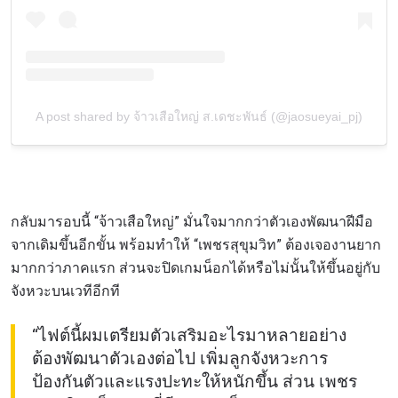
A post shared by จ้าวเสือใหญ่ ส.เดชะพันธ์ (@jaosueyai_pj)
กลับมารอบนี้ “จ้าวเสือใหญ่” มั่นใจมากกว่าตัวเองพัฒนาฝีมือ
จากเดิมขึ้นอีกขั้น พร้อมทำให้ “เพชรสุขุมวิท” ต้องเจองานยาก
มากกว่าภาคแรก ส่วนจะปิดเกมน็อกได้หรือไม่นั้นให้ขึ้นอยู่กับ
จังหวะบนเวทีอีกที
“ไฟต์นี้ผมเตรียมตัวเสริมอะไรมาหลายอย่าง
ต้องพัฒนาตัวเองต่อไป เพิ่มลูกจังหวะการ
ป้องกันตัวและแรงปะทะให้หนักขึ้น ส่วน เพชร