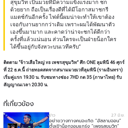
สุขุมวิท เป็นมวยที่มีความแข็งแรงมาก ชก
ด้วยยาก ถือเป็นเรื่องดีที่ได้มีโอกาสมาชกรี
แมตช์กันอีกครั้ง ไฟต์นี้ผมน่าจะทำให้เขาต้อง
เจอกับงานยากกว่าเดิม เพราะผมได้พัฒนาตัว
เองขึ้นมามาก และคาดว่าน่าจะชกได้ดีกว่า
ครั้งที่แล้วแน่นอน ส่วนใครจะเป็นฝ่ายน็อกใคร
ได้ขึ้นอยู่กับจังหวะบนเวทีครับ”
ติดตาม “จ้าวเสือใหญ่ vs เพชรสุขุมวิท” ศึก ONE ลุมพินี 46 ศุกร์
ที่ 22 ธ.ค.นี้ ถ่ายทอดสดจากสนามมวยเวทีลุมพินี (รามอินทรา)
เริ่มคู่แรก 19.30 น. รับชมทางช่อง 7HD กด 35 (ภาษาไทย) รับ
สัญญาณเวลา 20.30 น.
ที่เกี่ยวข้อง
ข่าว
27 มิ.ย.
อย่าขวางทางคนจะเกิด “อัสลามจอน”
ตั้งเป้าน็อกจอมแกร่ง “เพชรสุขุมวิท”