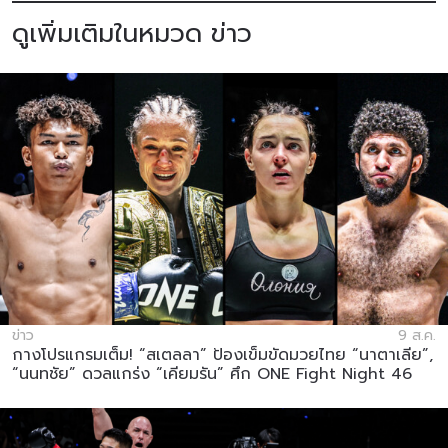
ยกเลิกการสมัครรับข่าวสารได้ตลอดเวลา
ดูเพิ่มเติมในหมวด ข่าว
ข่าว
9 ส.ค.
กางโปรแกรมเต็ม! “สเตลลา” ป้องเข็มขัดมวยไทย “นาตาเลีย”,
“นนทชัย” ดวลแกร่ง “เคียมรัน” ศึก ONE Fight Night 46