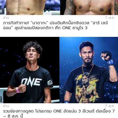
ข่าว
7 ส.ค.
ภารกิจท้าทาย! “นาดากะ” ประเดิมคิกบ็อกซิงดวล “ฮาร์ เลง์
ออม” ลุยล่าแชมป์สองกติกา ศึก ONE ซามูไร 3
ข่าว
7 ส.ค.
รวมช่องทางดูสด โปรแกรม ONE อัดแน่น 3 อีเวนต์ ต่อเนื่อง 7
– 8 ส.ค. นี้