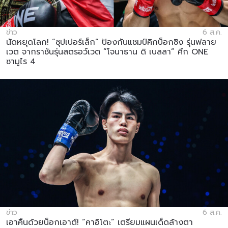
ข่าว
6 ส.ค.
นัดหยุดโลก! “ซุปเปอร์เล็ก” ป้องกันแชมป์คิกบ็อกซิง รุ่นฟลาย
เวต จากราชันรุ่นสตรอว์เวต “โจนาธาน ดิ เบลลา” ศึก ONE
ซามูไร 4
ข่าว
6 ส.ค.
เอาคืนด้วยน็อกเอาต์! “คาอิโตะ” เตรียมแผนเด็ดล้างตา