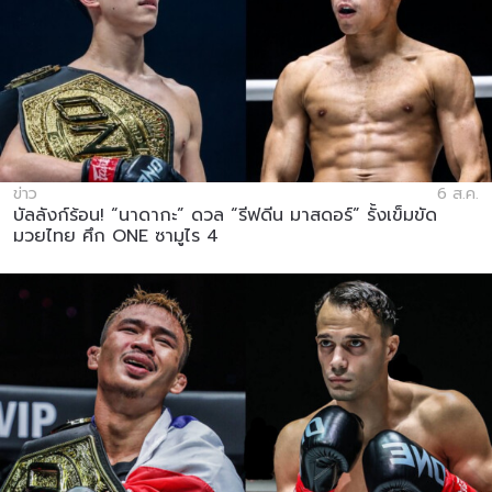
ข่าว
6 ส.ค.
บัลลังก์ร้อน! “นาดากะ” ดวล “รีฟดีน มาสดอร์” รั้งเข็มขัด
มวยไทย ศึก ONE ซามูไร 4