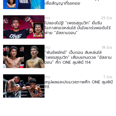
เพื่อสัญญาที่รอคอย
สมัครเพื่อไม่พลาดข่าวเด็ด
ข่าว
25 มิ.ย.
เพื่อไม่พลาดข่าวสารของ ONE รีบลงทะเบียนตอนนี้
ไม่ลองไม่รู้! “เพชรสุขุมวิท” ยิ้มรับ
โอกาสทองหล่นใส่ มั่นใจแกร่งพอดับไร้
เพื่อรับข้อมูลอัปเดตล่าสุดก่อนใคร รวมทั้งข้อเสนอ
พ่าย “อัสลามจอน”
และสิทธิพิเศษในการเลือกที่นั่งที่ดีที่สุดในสนาม
อีเมล
คู่แข่ง
ข่าว
19 มิ.ย.
“พันธ์พยัคฆ์” เจ็บถอน ส้มหล่นใส่
“เพชรสุขุมวิท” เสียบแทนดวล “อัสลาม
อีเวนต์
ชื่อ
จอน” ศึก ONE ลุมพินี 114
ข่าว
7 มิ.ย.
สรุปผลและประมวลภาพศึก ONE ลุมพินี
ดูไฮไลต์การแข่งขัน
สมัคร
111
การส่งแบบฟอร์มนี้ถือว่าท่านให้ความยินยอมให้เรา
รวบรวม ใช้งาน และเปิดเผยข้อมูลของท่านภายใต้
นโยบายความเป็นส่วนตัวของเรา ท่านสามารถ