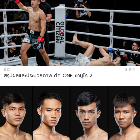
ข่าว
8 ส.ค.
สรุปผลและประมวลภาพ ศึก ONE ซามูไร 2