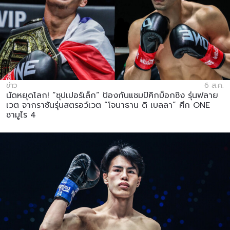
ข่าว
6 ส.ค.
นัดหยุดโลก! “ซุปเปอร์เล็ก” ป้องกันแชมป์คิกบ็อกซิง รุ่นฟลาย
เวต จากราชันรุ่นสตรอว์เวต “โจนาธาน ดิ เบลลา” ศึก ONE
ซามูไร 4