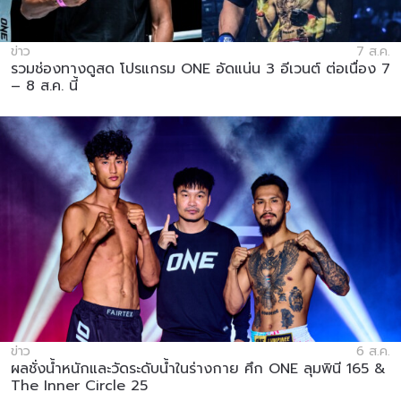
ข่าว
7 ส.ค.
รวมช่องทางดูสด โปรแกรม ONE อัดแน่น 3 อีเวนต์ ต่อเนื่อง 7
– 8 ส.ค. นี้
ข่าว
6 ส.ค.
ผลชั่งน้ำหนักและวัดระดับน้ำในร่างกาย ศึก ONE ลุมพินี 165 &
The Inner Circle 25