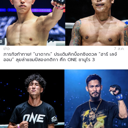
ข่าว
7 ส.ค.
ภารกิจท้าทาย! “นาดากะ” ประเดิมคิกบ็อกซิงดวล “ฮาร์ เลง์
ออม” ลุยล่าแชมป์สองกติกา ศึก ONE ซามูไร 3