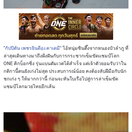
“กัปปิตัน เพชรยินดีอะคาเดมี”
ไอ้หนุ่มซินตึ๊งจากหนองบัวลำภู ที่
ล่าสุดเดินทางมาถึงฝั่งฝันกับการกระชากเข็มขัดแชมป์โลก
ONE คิกบ็อกซิ่ง รุ่นแบนตัมเวตได้สำเร็จ แต่เจ้าตัวยอมรับว่าใน
กติกานี้ตนยังเก่งไม่สุด ประสบการณ์น้อย คงต้องลับฝีมือกับนัก
ชกเก่ง ๆ ให้มากกว่านี้ ก่อนจะหันใบเรือไปสู่การล่าเข็มขัด
แชมป์โลกมวยไทยอีกเส้น