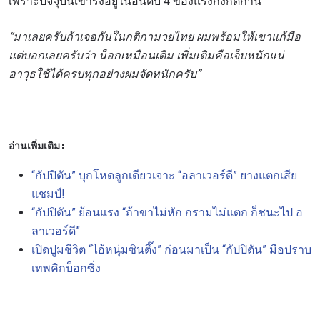
เพราะปัจจุบันเขารั้งอยู่ในอันดับ 4 ของแรงกิงกติกานี้
“มาเลยครับถ้าเจอกันในกติกามวยไทย ผมพร้อมให้เขาแก้มือ
แต่บอกเลยครับว่า น็อกเหมือนเดิม เพิ่มเติมคือเจ็บหนักแน่
อาวุธใช้ได้ครบทุกอย่างผมจัดหนักครับ”
อ่านเพิ่มเติม:
“กัปปิตัน” บุกโหดลูกเดียวเจาะ “อลาเวอร์ดี” ยางแตกเสีย
แชมป์!
“กัปปิตัน” ย้อนแรง “ถ้าขาไม่หัก กรามไม่แตก ก็ชนะไป อ
ลาเวอร์ดี”
เปิดปูมชีวิต “ไอ้หนุ่มซินตึ๊ง” ก่อนมาเป็น “กัปปิตัน” มือปราบ
เทพคิกบ็อกซิ่ง