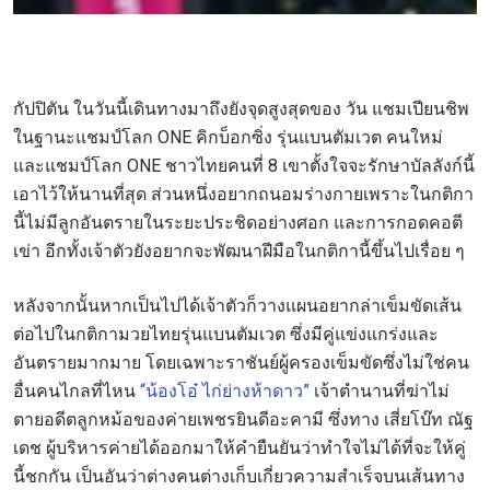
กัปปิตัน ในวันนี้เดินทางมาถึงยังจุดสูงสุดของ วัน แชมเปียนชิพ
ในฐานะแชมป์โลก ONE คิกบ็อกซิ่ง รุ่นแบนตัมเวต คนใหม่
และแชมป์โลก ONE ชาวไทยคนที่ 8 เขาตั้งใจจะรักษาบัลลังก์นี้
เอาไว้ให้นานที่สุด ส่วนหนึ่งอยากถนอมร่างกายเพราะในกติกา
นี้ไม่มีลูกอันตรายในระยะประชิดอย่างศอก และการกอดคอตี
เข่า อีกทั้งเจ้าตัวยังอยากจะพัฒนาฝีมือในกติกานี้ขึ้นไปเรื่อย ๆ
หลังจากนั้นหากเป็นไปได้เจ้าตัวก็วางแผนอยากล่าเข็มขัดเส้น
ต่อไปในกติกามวยไทยรุ่นแบนตัมเวต ซึ่งมีคู่แข่งแกร่งและ
อันตรายมากมาย โดยเฉพาะราชันย์ผู้ครองเข็มขัดซึ่งไม่ใช่คน
อื่นคนไกลที่ไหน
“น้องโอ๋ ไก่ย่างห้าดาว”
เจ้าตำนานที่ฆ่าไม่
ตายอดีตลูกหม้อของค่ายเพชรยินดีอะคามี ซึ่งทาง เสี่ยโบ๊ท ณัฐ
เดช ผู้บริหารค่ายได้ออกมาให้คำยืนยันว่าทำใจไม่ได้ที่จะให้คู่
นี้ชกกัน เป็นอันว่าต่างคนต่างเก็บเกี่ยวความสำเร็จบนเส้นทาง