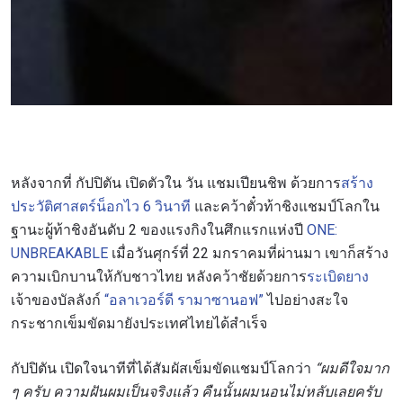
หลังจากที่ กัปปิตัน เปิดตัวใน วัน แชมเปียนชิพ ด้วยการ
สร้าง
ประวัติศาสตร์น็อกไว 6 วินาที
และคว้าตั๋วท้าชิงแชมป์โลกใน
ฐานะผู้ท้าชิงอันดับ 2 ของแรงกิงในศึกแรกแห่งปี
ONE:
UNBREAKABLE
เมื่อวันศุกร์ที่ 22 มกราคมที่ผ่านมา เขาก็สร้าง
ความเบิกบานให้กับชาวไทย หลังคว้าชัยด้วยการ
ระเบิดยาง
เจ้าของบัลลังก์
“อลาเวอร์ดี รามาซานอฟ”
ไปอย่างสะใจ
กระชากเข็มขัดมายังประเทศไทยได้สำเร็จ
กัปปิตัน เปิดใจนาทีที่ได้สัมผัสเข็มขัดแชมป์โลกว่า
“ผมดีใจมาก
ๆ ครับ ความฝันผมเป็นจริงแล้ว คืนนั้นผมนอนไม่หลับเลยครับ