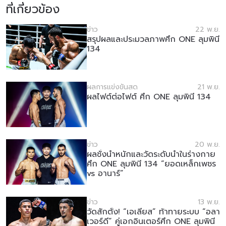
ที่เกี่ยวข้อง
ข่าว
22 พ.ย.
สรุปผลและประมวลภาพศึก ONE ลุมพินี
134
ผลการแข่งขันสด
21 พ.ย.
ผลไฟต์ต่อไฟต์ ศึก ONE ลุมพินี 134
ข่าว
20 พ.ย.
ผลชั่งน้ำหนักและวัดระดับน้ำในร่างกาย
ศึก ONE ลุมพินี 134 “ยอดเหล็กเพชร
vs อานาร์”
ข่าว
13 พ.ย.
วัดสักตั้ง! “เอเลียส” ท้าทายระบบ “อลา
เวอร์ดี” คู่เอกอินเตอร์ศึก ONE ลุมพินี