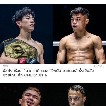
ข่าว
6 ส.ค.
บัลลังก์ร้อน! “นาดากะ” ดวล “รีฟดีน มาสดอร์” รั้งเข็มขัด
มวยไทย ศึก ONE ซามูไร 4