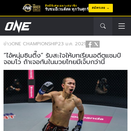
สิทธิพิเศษเฉพาะสมาชิก
สมัครเลย
รับชมอีเวนต์สด ทุกวันศุกร์
ข่าว
ONE CHAMPIONSHIP
23 ม.ค. 2021
“ไอ้หนุ่มซินตึ๊ง” รับสะใจให้บทเรียนอดีตแชมป์
จอมโว ถ้าเจอกันในมวยไทยมีเจ็บกว่านี้