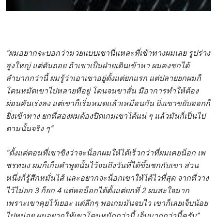
“ผมอยากจะบอกว่ามวยแบบเขานี่แหละที่เข้าทางผมเลย รูปร่าง
สูงใหญ่ แต่ดันถอย ถ้าเขาเป็นฝ่ายเดินเข้าหา ผมคงชกได้
ลำบากกว่านี้ ผมรู้ว่าเอาเขาอยู่ตั้งแต่ยกแรก แต่ปลายยกผมก็
โดนหมัดเขาไปหลายทีอยู่ โดนจนขาสั่น มีอาการทำให้ต้อง
ผ่อนคันเร่งลง แต่เขาก็เริ่มหมดแล้วเหมือนกัน ยิ่งเขาขยับออกก็
ยิ่งเข้าทาง ยกที่สองผมต้องปิดเกมเขาได้แน่ ๆ แล้วมันก็เป็นไป
ตามนั้นจริง ๆ”
“ตั้งแต่ตอนที่เขาขิงว่าจะน็อกผมให้ได้เร็วกว่าที่ผมเคยน็อก เพ
ชรทนง ผมก็เก็บคำพูดนั้นไว้จนถึงวันที่ได้ขึ้นชกกับเขา ส่วน
หนึ่งก็รู้สึกหมั่นไส้ และอยากจะน็อกเขาให้ได้ไวที่สุด จากที่วาง
ไว้ไม่ยก 3 ก็ยก 4 แต่พอน็อกได้ตั้งแต่ยกที่ 2 ผมสะใจมาก
เพราะเขาคุยไว้เยอะ
แต่ลึกๆ พอเกมมันจบไว เขาก็เลยเจ็บน้อย
ไปหน่อย ผมอยากให้เขาโดนหนักกว่านี้ เจ็บมากกว่านี้ครับ”