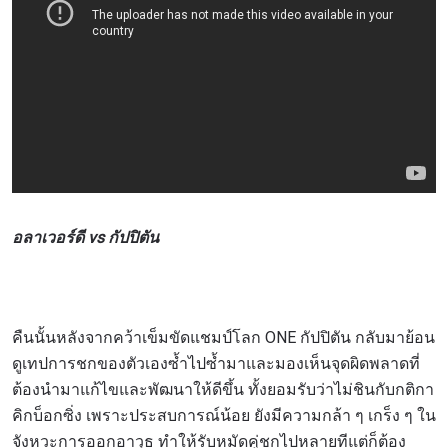
อลาเวอร์ดี vs กัปปิตัน
คืนนั้นหลังจากคว้าเข็มขัดแชมป์โลก ONE กัปปิตัน กลับมาย้อน
ดูเทปการชกของตัวเองซ้ำไปซ้ำมาและมองเห็นจุดผิดพลาดที่
ต้องนำมาแก้ไขและพัฒนาให้ดีขึ้น ทั้งยอมรับว่าไม่ชินกับกติกา
คิกบ็อกซิ่ง เพราะประสบการณ์น้อย ยังมีความกล้า ๆ เกร็ง ๆ ใน
จังหวะการออกอาวุธ ทำให้รับหมัดคู่ชกไปหลายทีแต่ก็ต้อง