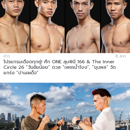
ข่าว
8 ส.ค.
โปรแกรมเดือดทุกคู่! ศึก ONE ลุมพินี 166 & The Inner
Circle 26 “วันชัยน้อย” ดวล “เพชรน้ำโขง”, “ขุนพล” วัด
แกร่ง “ปานเผด็จ”