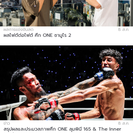
ผลการแข่งขันสด
8 ส.ค.
ผลไฟต์ต่อไฟต์ ศึก ONE ซามูไร 2
ข่าว
8 ส.ค.
สรุปผลและประมวลภาพศึก ONE ลุมพินี 165 & The Inner