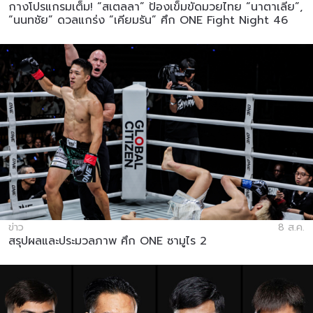
กางโปรแกรมเต็ม! “สเตลลา” ป้องเข็มขัดมวยไทย “นาตาเลีย”,
“นนทชัย” ดวลแกร่ง “เคียมรัน” ศึก ONE Fight Night 46
ข่าว
8 ส.ค.
สรุปผลและประมวลภาพ ศึก ONE ซามูไร 2