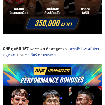
ดูไฮไลต์การแข่งขัน
สมัคร
การส่งแบบฟอร์มนี้ถือว่าท่านให้ความยินยอมให้เรา
รวบรวม ใช้งาน และเปิดเผยข้อมูลของท่านภายใต้
นโยบายความเป็นส่วนตัวของเรา ท่านสามารถ
ยกเลิกการสมัครรับข่าวสารได้ตลอดเวลา
ONE ลุมพินี 157:
นาซาเรธ ลัลทาซูอาลา,
เทพาธิป แชมป์ข้าว
หมูทอด
และ
ซาเวียร์ กอนซาเลส