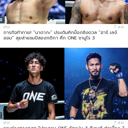
ข่าว
7 ส.ค.
ภารกิจท้าทาย! “นาดากะ” ประเดิมคิกบ็อกซิงดวล “ฮาร์ เลง์
ออม” ลุยล่าแชมป์สองกติกา ศึก ONE ซามูไร 3
ข่าว
7 ส.ค.