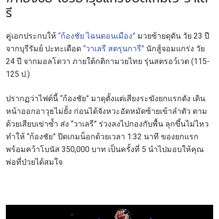
รี
คู่เอกประกบให้
“ก้องชัย ไฉนดอนเมือง”
มวยซ้ายดุดัน วัย 23 ปี
จากบุรีรัมย์ ปะทะเดือด
“วาเลรี สตรุนการี”
นักสู้จอมแกร่ง วัย
24 ปี จากมอลโดวา ภายใต้กติกามวยไทย รุ่นสตรอว์เวต (115-
125 ป.)
ปรากฏว่าไฟต์นี้ “ก้องชัย” มาดุตั้งแต่เสียงระฆังยกแรกดัง เดิน
หน้าออกอาวุธไม่ยั้ง ก่อนได้จังหวะอัดหมัดซ้ายเข้าลำตัว ตาม
ด้วยเสียบเข่าซ้ำ ส่ง “วาเลรี” ร่วงลงไปกองกับพื้น ลุกขึ้นไม่ไหว
ทำให้ “ก้องชัย” ปิดเกมน็อกด้วยเวลา 1:32 นาที ของยกแรก
พร้อมคว้าโบนัส 350,000 บาท เป็นครั้งที่ 5 นำไปมอบให้คุณ
พ่อที่ป่วยได้สมใจ