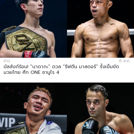
ข่าว
6 ส.ค.
บัลลังก์ร้อน! “นาดากะ” ดวล “รีฟดีน มาสดอร์” รั้งเข็มขัด
มวยไทย ศึก ONE ซามูไร 4