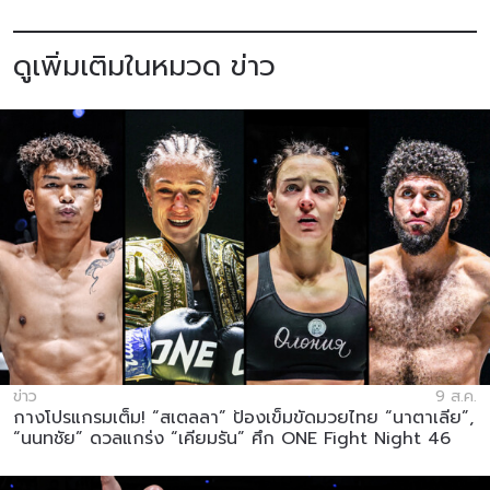
ดูเพิ่มเติมในหมวด ข่าว
ข่าว
9 ส.ค.
กางโปรแกรมเต็ม! “สเตลลา” ป้องเข็มขัดมวยไทย “นาตาเลีย”,
“นนทชัย” ดวลแกร่ง “เคียมรัน” ศึก ONE Fight Night 46