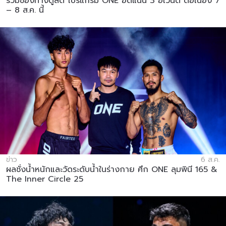
รวมช่องทางดูสด โปรแกรม ONE อัดแน่น 3 อีเวนต์ ต่อเนื่อง 7
– 8 ส.ค. นี้
ข่าว
6 ส.ค.
ผลชั่งน้ำหนักและวัดระดับน้ำในร่างกาย ศึก ONE ลุมพินี 165 &
The Inner Circle 25