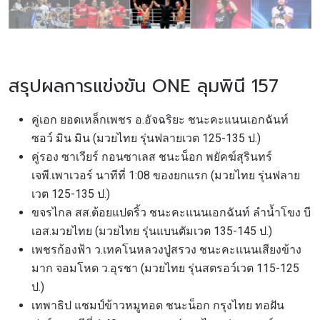
สรุปผลการแข่งขัน ONE ลุมพินี 157
คู่เอก ยอดเหล็กเพชร อ.อัจฉริยะ ชนะคะแนนเอกฉันท์
ซอว์ มิน มิน (มวยไทย รุ่นฟลายเวต 125-135 ป.)
คู่รอง ซาเวียร์ กอนซาเลส ชนะน็อก พยัคฆ์สุรินทร์
เจพี.เพาเวอร์ นาทีที่ 1:08 ของยกแรก (มวยไทย รุ่นฟลาย
เวต 125-135 ป.)
ขจรไกล สส.ต้อยแปดริ้ว ชนะคะแนนเอกฉันท์ ลำน้ำโขง บี
เอส.มวยไทย (มวยไทย รุ่นแบนตัมเวต 135-145 ป.)
เพชรก้องฟ้า ว.เทคโนหลวงปู่สรวง ชนะคะแนนเสียงข้าง
มาก จอมโหด ว.อุรชา (มวยไทย รุ่นสตรอว์เวต 115-125
ป.)
เทพาธิป แชมป์ข้าวหมูทอด ชนะน็อก กรุงไทย ทอฝัน