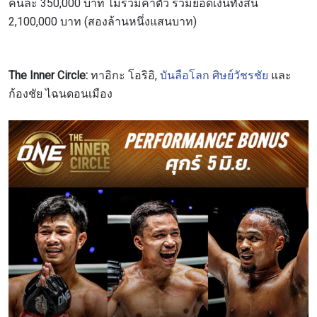
คนละ 350,000 บาท ไม่รวมค่าตัว รวมยอดเงินทั้งสิ้น
2,100,000 บาท (สองล้านหนึ่งแสนบาท)
The Inner Circle:
ทาอิกะ โอริอิ,
บันลือโลก ศิษย์วัชรชัย
และ
ก้องชัย ไฉนดอนเมือง
สมัครเพื่อไม่พลาดข่าวเด็ด
เพื่อไม่พลาดข่าวสารของ ONE รีบลงทะเบียนตอนนี้
เพื่อรับข้อมูลอัปเดตล่าสุดก่อนใคร รวมทั้งข้อเสนอ
และสิทธิพิเศษในการเลือกที่นั่งที่ดีที่สุดในสนาม
อีเมล
คู่แข่ง
อีเวนต์
ชื่อ