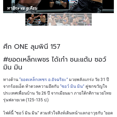
ทาอิกะ vs จูเลียน
ศึก ONE ลุมพินี 157
#ยอดเหล็กเพชร ได้เก๋า ชนะแต้ม ซอว์
มิน มิน
ทางด้าน
“ยอดเหล็กเพชร อ.อัจฉริยะ”
มวยพลังแกร่ง วัย 31 ปี
จากร้อยเอ็ด ท้าดวลความอึดกับ
“ซอว์ มิน มิน”
คู่ชกขวัญใจ
ประเทศเพื่อนบ้าน วัย 26 ปี จากเมียนมา ภายใต้กติกามวยไทย
รุ่นฟลายเวต (125-135 ป.)
ไฟต์นี้ “ซอว์ มิน มิน” สวมหัวใจสิงห์เดินหน้าแลกอาวุธกับ “ยอด