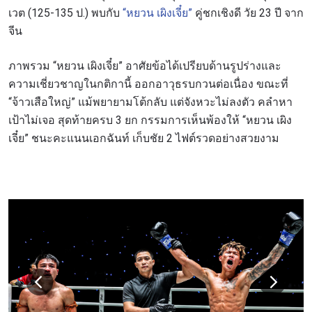
เวต (125-135 ป.) พบกับ
“หยวน เผิงเจี๋ย”
คู่ชกเชิงดี วัย 23 ปี จาก
จีน
ภาพรวม “หยวน เผิงเจี๋ย” อาศัยข้อได้เปรียบด้านรูปร่างและ
ความเชี่ยวชาญในกติกานี้ ออกอาวุธรบกวนต่อเนื่อง ขณะที่
“จ้าวเสือใหญ่” แม้พยายามโต้กลับ แต่จังหวะไม่ลงตัว คลำหา
เป้าไม่เจอ สุดท้ายครบ 3 ยก กรรมการเห็นพ้องให้ “หยวน เผิง
เจี๋ย” ชนะคะแนนเอกฉันท์ เก็บชัย 2 ไฟต์รวดอย่างสวยงาม