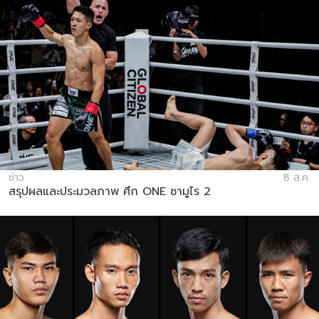
ข่าว
8 ส.ค.
สรุปผลและประมวลภาพ ศึก ONE ซามูไร 2