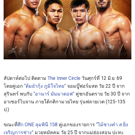
สัปดาห์ต่อไป ติดตาม
The Inner Circle
วันศุกร์ที่ 12 มิ.ย. 69
โดยคู่เอก
“ต้มยำกุ้ง ภูมิใจไทย”
จอมบู๊ฟอร์มสด วัย 22 ปี จาก
สุรินทร์ พบกับ
“อานาร์ มัมมาดอฟ”
คู่ชกอันตราย วัย 30 ปี จาก
อาเซอร์ไบจาน ภายใต้กติกามวยไทย รุ่นฟลายเวต (125-135
ป.)
ขณะที่
ศึก ONE ลุมพินี 158
คู่เอกของรายการ
“ไม้ซางคำ ส.ยิ่ง
เจริญการช่าง”
มวยหมัดคม วัย 25 ปี จากแม่ฮ่องสอน ปะทะ