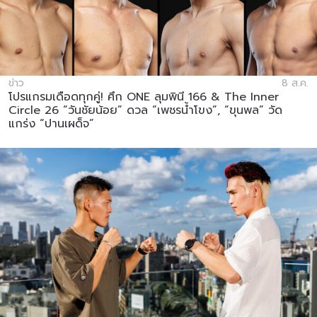
ข่าว
8 ส.ค.
โปรแกรมเดือดทุกคู่! ศึก ONE ลุมพินี 166 & The Inner
Circle 26 “วันชัยน้อย” ดวล “เพชรน้ำโขง”, “ขุนพล” วัด
แกร่ง “ปานเผด็จ”