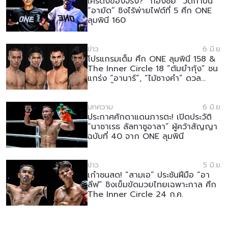
ใครตึงของจริง? “ก้องชัย” วัดกำปั้น
“อายัด” ชิงไร้พ่ายไฟต์ที่ 5 ศึก ONE
ลุมพินี 160
ข่าว
6 มิ.ย.
โปรแกรมเต็ม ศึก ONE ลุมพินี 158 &
The Inner Circle 18 “ต้มยำกุ้ง” ชน
แกร่ง “อานาร์”, “ไม้ซางคำ” ดวล
“เพชรน้ำโขง”
บทความ
6 มิ.ย.
ประกาศศักดาแดนภารตะ! เปิดประวัติ
“นาซาเรธ ลัลทาซูอาลา” ผู้คว้าสัญญา
ฉบับที่ 40 จาก ONE ลุมพินี
ข่าว
5 มิ.ย.
เก๋าชนสด! “สามเอ” ประชันฝีมือ “อา
ลีฟ” ชิงเข็มขัดมวยไทยเฉพาะกาล ศึก
The Inner Circle 24 ก.ค.