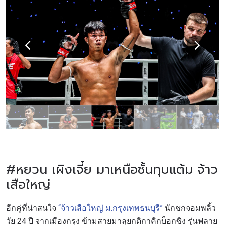
#หยวน เผิงเจี๋ย มาเหนือชั้นทุบแต้ม จ้าว
เสือใหญ่
อีกคู่ที่น่าสนใจ
“จ้าวเสือใหญ่ ม.กรุงเทพธนบุรี”
นักชกจอมพลิ้ว
วัย 24 ปี จากเมืองกรุง ข้ามสายมาลุยกติกาคิกบ็อกซิง รุ่นฟลาย