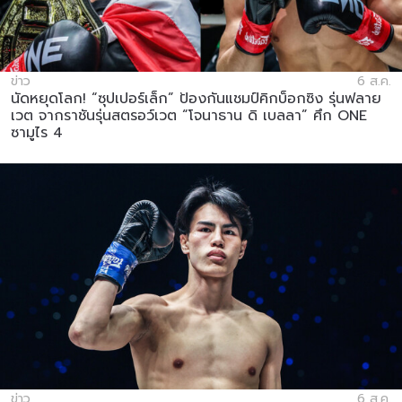
ข่าว
6 ส.ค.
นัดหยุดโลก! “ซุปเปอร์เล็ก” ป้องกันแชมป์คิกบ็อกซิง รุ่นฟลาย
เวต จากราชันรุ่นสตรอว์เวต “โจนาธาน ดิ เบลลา” ศึก ONE
ซามูไร 4
ข่าว
6 ส.ค.