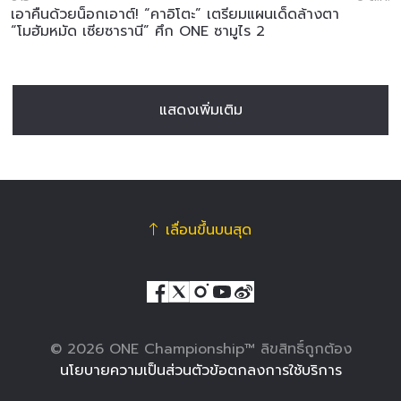
เอาคืนด้วยน็อกเอาต์! “คาอิโตะ” เตรียมแผนเด็ดล้างตา
“โมฮัมหมัด เซียซารานี” ศึก ONE ซามูไร 2
แสดงเพิ่มเติม
เลื่อนขึ้นบนสุด
© 2026 ONE Championship™ ลิขสิทธิ์ถูกต้อง
นโยบายความเป็นส่วนตัว
ข้อตกลงการใช้บริการ