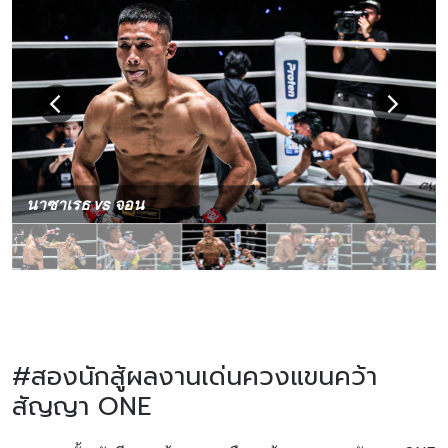
นาซาเรธ vs จอน
#สองนักสู้ผลงานเด่นควงแขนคว้า
สัญญา ONE