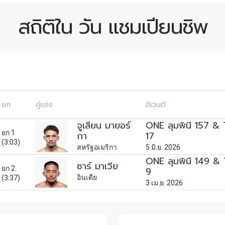
พลาดข่าวสารของ ONE รีบลงทะเบียนตอนนี้ เพื่อรับข้อมูลอัปเ
สถิติใน วัน แชมเปียนชิพ
รวมทั้งข้อเสนอและสิทธิพิเศษในการเลือกที่นั่งที่ดีที่สุดในสน
คู่แข่ง
อีเวนต์
ยก
คู่แข่ง
อีเวนต์
จูเลียน มายอร์
ONE ลุมพินี 157 & 
ดูไฮไลต์การแข่งขัน
ยก 1
กา
17
สมัคร
(3:03)
สหรัฐอเมริกา
5 มิ.ย. 2026
แบบฟอร์มนี้ถือว่าท่านให้ความยินยอมให้เรารวบรวม ใช้งาน 
ONE ลุมพินี 149 & 
ซาร์ มาเวีย
ยก 2
9
ูลของท่านภายใต้นโยบายความเป็นส่วนตัวของเรา ท่านสามา
อินเดีย
(3:37)
3 เม.ย. 2026
การสมัครรับข่าวสารได้ตลอดเวลา