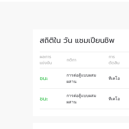
เพื่อไม่
ก่อนใคร 
อีเมล
สถิติใน วัน แชมเปียนชิพ
ชื่อ
ผลการ
การ
กติกา
แข่งขัน
ตัดสิน
การต่อสู้แบบผสม
ชนะ
ทีเคโอ
ผสาน
การส่ง
การต่อสู้แบบผสม
ชนะ
เผยข้อม
ทีเคโอ
ผสาน