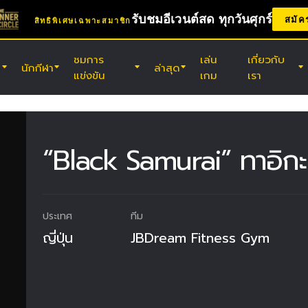
รับชมอีเวนต์สด ทุกวันศุกร์
สมัค
สิทธิพิเศษเฉพาะสมาชิก
ชมการ
เล่น
เกี่ยวกับ
นักกีฬา
ล่าสุด
แข่งขัน
เกม
เรา
(ศ.) 7 ส.ค. 11:30 น. UTC
สนามมวยเวทีลุมพินี, กรุงเทพฯ
ONE ลุมพินี 165 & The Inner Circle
“Black Samurai” ทาอิกะ 
25
(ส.) 8 ส.ค. 8:30 น. UTC
เอบาระ เวฟ อารีนา โอตะ, โตเกียว
ประเทศ
ทีม
ONE ซามูไร 2
ญี่ปุ่น
JBDream Fitness Gym