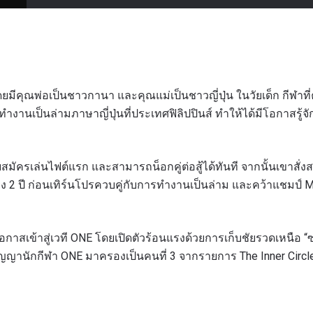
น โดยมีคุณพ่อเป็นชาวกานา และคุณแม่เป็นชาวญี่ปุ่น ในวัยเด็ก กีฬาท
งานเป็นล่ามภาษาญี่ปุ่นที่ประเทศฟิลิปปินส์ ทำให้ได้มีโอกาสรู้จ
ะดับสมัครเล่นไฟต์แรก และสามารถน็อกคู่ต่อสู้ได้ทันที จากนั้นเขาส
ง 2 ปี ก่อนเทิร์นโปรควบคู่กับการทำงานเป็นล่าม และคว้าแชมป์
โอกาสเข้าสู่เวที ONE โดยเปิดตัวร้อนแรงด้วยการเก็บชัยรวดเหนือ “ซ
ญานักกีฬา ONE มาครองเป็นคนที่ 3 จากรายการ The Inner Circle 
รเพื่อไม่พลาดข่าวเด็ด