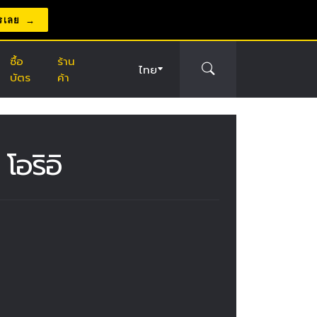
รเลย
ซื้อ
ร้าน
ไทย
บัตร
ค้า
โอริอิ