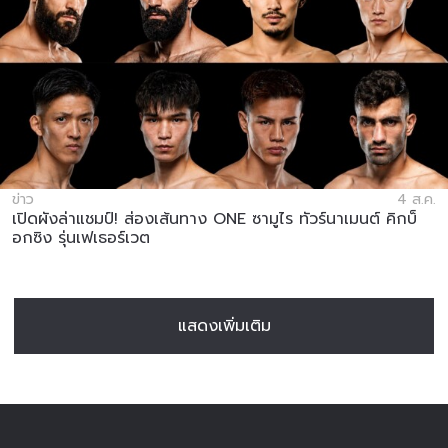
ข่าว
4 ส.ค.
เปิดผังล่าแชมป์! ส่องเส้นทาง ONE ซามูไร ทัวร์นาเมนต์ คิกบ็
อกซิง รุ่นเฟเธอร์เวต
แสดงเพิ่มเติม