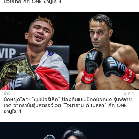
มวยไทย ศึก ONE ซามูไร 4
ข่าว
6 ส.ค.
นัดหยุดโลก! “ซุปเปอร์เล็ก” ป้องกันแชมป์คิกบ็อกซิง รุ่นฟลาย
เวต จากราชันรุ่นสตรอว์เวต “โจนาธาน ดิ เบลลา” ศึก ONE
ซามูไร 4