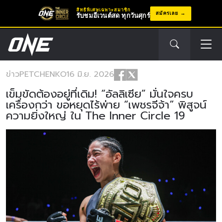
สิทธิพิเศษเฉพาะสมาชิก
สมัครเลย
รับชมอีเวนต์สด ทุกวันศุกร์
ข่าว
PETCHENKO
16 มิ.ย. 2026
เข็มขัดต้องอยู่ที่เดิม! “อัลลิเซีย” มั่นใจครบ
เครื่องกว่า ขอหยุดไร้พ่าย “เพชรจีจ้า” พิสูจน์
ความยิ่งใหญ่ ใน The Inner Circle 19