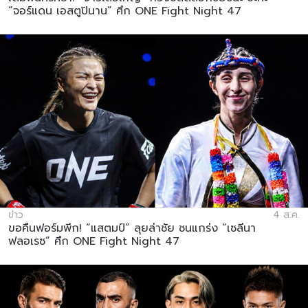
“จอร์แดน เอสตูปินาน” ศึก ONE Fight Night 47
ข่าว
4 ส.ค.
ขอคืนฟอร์มพีก! “แสตมป์” ลุยล่าชัย ชนแกร่ง “เซลีนา
ฟลอเรซ” ศึก ONE Fight Night 47