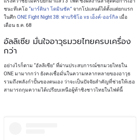
แรงคว้าชัยไม่ครบยกมาแล้ว 3 ไฟต์ ซึ่งผลงานล่าสุดคือการเอา
ชนะทีเคโอ
“มาร์ตินา โดมินชัค”
จากโปแลนด์ได้ตั้งแต่ยกแรก
ในศึก
ONE Fight Night 38: ฟาบริซิโอ vs เอ็งค์-ออร์กิล
เมื่อ
เดือน ธ.ค. 68
อัลลิเซีย มั่นใจอาวุธมวยไทยครบเครื่อง
กว่า
อย่างไรก็ตาม “อัลลิเซีย” ที่ผ่านประสบการณ์ชกมวยไทยใน
ONE มามากกว่า ยังคงเชื่อมั่นในความหลากหลายของอาวุธ
รวมถึงพลังกำปั้นของตนเอง ว่าจะเป็นปัจจัยสำคัญที่ช่วยให้เธอ
สามารถกุมความได้เปรียบเหนือผู้ท้าชิงชาวไทยในไฟต์นี้