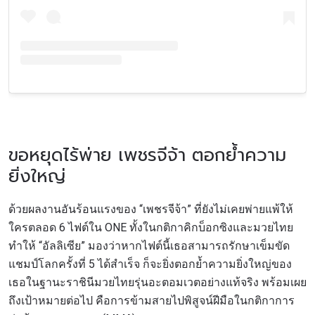
ขอหยุดไร้พ่าย เพชรจีจ้า ตอกย้ำความ
ยิ่งใหญ่
ด้วยผลงานอันร้อนแรงของ “เพชรจีจ้า” ที่ยังไม่เคยพ่ายแพ้ให้
ใครตลอด 6 ไฟต์ใน ONE ทั้งในกติกาคิกบ็อกซิงและมวยไทย
ทำให้ “อัลลิเซีย” มองว่าหากไฟต์นี้เธอสามารถรักษาเข็มขัด
แชมป์โลกครั้งที่ 5 ได้สำเร็จ ก็จะยิ่งตอกย้ำความยิ่งใหญ่ของ
สมัครเพื่อไม่พลาดข่าวเด็ด
เธอในฐานะราชินีมวยไทยรุ่นอะตอมเวตอย่างแท้จริง พร้อมเผย
เพื่อไม่พลาดข่าวสารของ ONE รีบลงทะเบียนตอนนี้
ถึงเป้าหมายต่อไป คือการข้ามสายไปพิสูจน์ฝีมือในกติกาการ
เพื่อรับข้อมูลอัปเดตล่าสุดก่อนใคร รวมทั้งข้อเสนอ