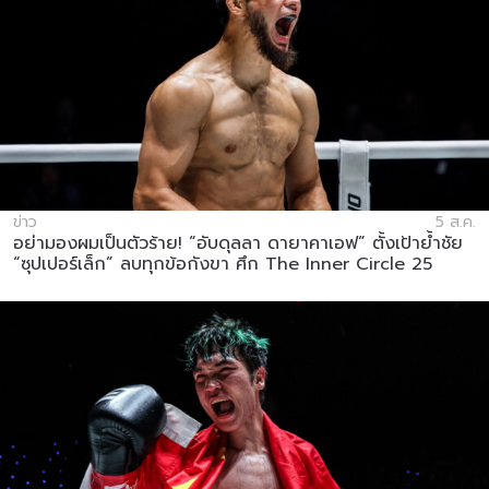
ข่าว
5 ส.ค.
อย่ามองผมเป็นตัวร้าย! “อับดุลลา ดายาคาเอฟ” ตั้งเป้าย้ำชัย
“ซุปเปอร์เล็ก” ลบทุกข้อกังขา ศึก The Inner Circle 25