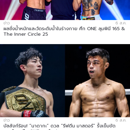
ข่าว
6 ส.ค.
ผลชั่งน้ำหนักและวัดระดับน้ำในร่างกาย ศึก ONE ลุมพินี 165 &
The Inner Circle 25
ข่าว
6 ส.ค.
บัลลังก์ร้อน! “นาดากะ” ดวล “รีฟดีน มาสดอร์” รั้งเข็มขัด