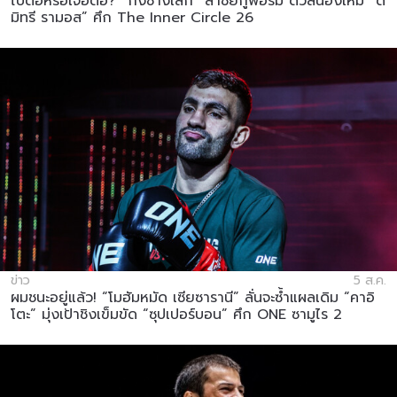
ไปต่อหรือเจอตอ? “กิ่งซางเล็ก” ล่าชัยกู้ฟอร์ม ดวลน้องใหม่ “ดี
มิทรี รามอส” ศึก The Inner Circle 26
ข่าว
5 ส.ค.
ผมชนะอยู่แล้ว! “โมฮัมหมัด เซียซารานี” ลั่นจะซ้ำแผลเดิม “คาอิ
โตะ” มุ่งเป้าชิงเข็มขัด “ซุปเปอร์บอน” ศึก ONE ซามูไร 2