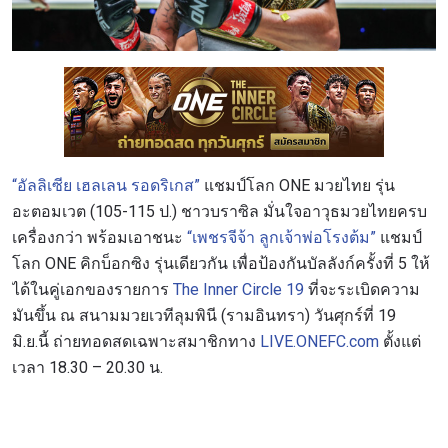
“อัลลิเซีย เฮลเลน รอดริเกส”
แชมป์โลก ONE มวยไทย รุ่น
อะตอมเวต (105-115 ป.) ชาวบราซิล มั่นใจอาวุธมวยไทยครบ
เครื่องกว่า พร้อมเอาชนะ
“เพชรจีจ้า ลูกเจ้าพ่อโรงต้ม”
แชมป์
โลก ONE คิกบ็อกซิง รุ่นเดียวกัน เพื่อป้องกันบัลลังก์ครั้งที่ 5 ให้
ได้ในคู่เอกของรายการ
The Inner Circle 19
ที่จะระเบิดความ
มันขึ้น ณ สนามมวยเวทีลุมพินี (รามอินทรา) วันศุกร์ที่ 19
มิ.ย.นี้ ถ่ายทอดสดเฉพาะสมาชิกทาง
LIVE.ONEFC.com
ตั้งแต่
เวลา 18.30 – 20.30 น.