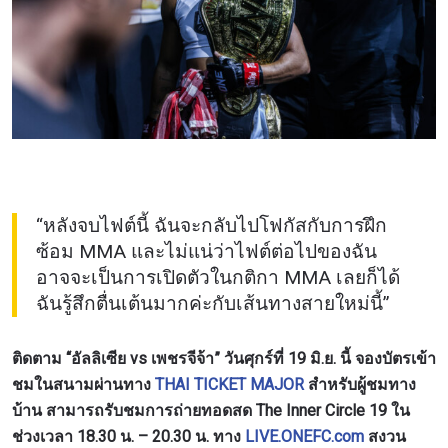
“หลังจบไฟต์นี้ ฉันจะกลับไปโฟกัสกับการฝึก
ซ้อม MMA และไม่แน่ว่าไฟต์ต่อไปของฉัน
อาจจะเป็นการเปิดตัวในกติกา MMA เลยก็ได้
ฉันรู้สึกตื่นเต้นมากค่ะกับเส้นทางสายใหม่นี้”
ติดตาม “อัลลิเซีย vs เพชรจีจ้า” วันศุกร์ที่ 19 มิ.ย. นี้ จองบัตรเข้า
ชมในสนามผ่านทาง
THAI TICKET MAJOR
สำหรับผู้ชมทาง
บ้าน สามารถรับชมการถ่ายทอดสด The Inner Circle 19 ใน
ช่วงเวลา 18.30 น. – 20.30 น. ทาง
LIVE.ONEFC.com
สงวน