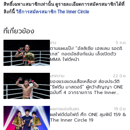
สิทธิ์เฉพาะสมาชิกเท่านั้น
ดูรายละเอียดการสมัครสมาชิกได้ที่
ลิงก์นี้
วิธีการสมัครสมาชิก The Inner Circle
ที่เกี่ยวข้อง
ข่าว
5 ก.ค.
ตามแผนเป๊ะ! “อัลลิเซีย เฮลเลน รอดริ
เกส” กอดบัลลังก์แน่น เล็งเปิดตัว
MMA ไฟต์หน้า
บทความ
22 มิ.ย.
ของแรงแดนเสือเหลือง! ส่องประวัติ
“รีฟดีน มาสดอร์” ผู้คว้าสัญญา ONE
ฉบับที่ 4 จากรายการ The Inner
Circle
ผลการแข่งขันสด
19 มิ.ย.
ผลไฟต์ต่อไฟต์ ศึก ONE ลุมพินี 159 &
The Inner Circle 19