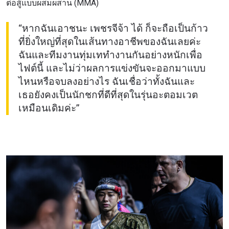
ต่อสู้แบบผสมผสาน (MMA)
และสิทธิพิเศษในการเลือกที่นั่งที่ดีที่สุดในสนาม
อีเมล
“หากฉันเอาชนะ เพชรจีจ้า ได้ ก็จะถือเป็นก้าว
คู่แข่ง
ที่ยิ่งใหญ่ที่สุดในเส้นทางอาชีพของฉันเลยค่ะ
ฉันและทีมงานทุ่มเททำงานกันอย่างหนักเพื่อ
อีเวนต์
ชื่อ
ไฟต์นี้ และไม่ว่าผลการแข่งขันจะออกมาแบบ
ไหนหรือจบลงอย่างไร ฉันเชื่อว่าทั้งฉันและ
เธอยังคงเป็นนักชกที่ดีที่สุดในรุ่นอะตอมเวต
ดูไฮไลต์การแข่งขัน
เหมือนเดิมค่ะ”
สมัคร
การส่งแบบฟอร์มนี้ถือว่าท่านให้ความยินยอมให้เรา
รวบรวม ใช้งาน และเปิดเผยข้อมูลของท่านภายใต้
นโยบายความเป็นส่วนตัวของเรา ท่านสามารถ
ยกเลิกการสมัครรับข่าวสารได้ตลอดเวลา