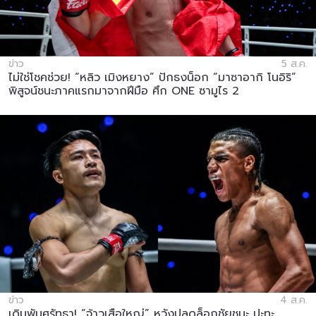
ข่าว
5 ส.ค.
ไม่ใช่โชคช่วย! “หลิว เมิงหยาง” ปักธงน็อก “มาซาอากิ โนอิริ”
พิสูจน์ชนะภาคแรกมาจากฝีมือ ศึก ONE ซามูไร 2
ข่าว
4 ส.ค.
เดิมพันศรัทธา! “จ้าวเสือใหญ่” หวังปลดล็อกชัยชนะ ปะทะ