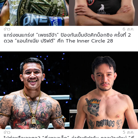
ข่าว
6 ส.ค.
แกร่งชนแกร่ง! “เพชรจีจ้า” ป้องกันเข็มขัดคิกบ็อกซิง ครั้งที่ 2
ดวล “แอนโทเนีย ปริฟตี” ศึก The Inner Circle 28
ข่าว
5 ส.ค.