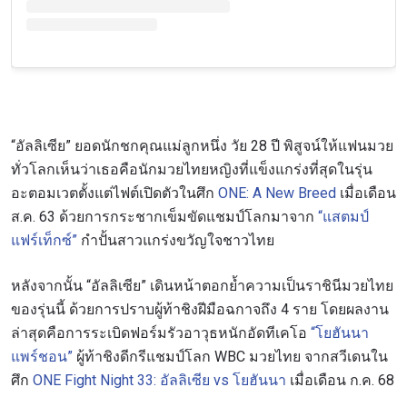
“อัลลิเซีย” ยอดนักชกคุณแม่ลูกหนึ่ง วัย 28 ปี พิสูจน์ให้แฟนมวย
ทั่วโลกเห็นว่าเธอคือนักมวยไทยหญิงที่แข็งแกร่งที่สุดในรุ่น
อะตอมเวตตั้งแต่ไฟต์เปิดตัวในศึก
ONE: A New Breed
เมื่อเดือน
ส.ค. 63 ด้วยการกระชากเข็มขัดแชมป์โลกมาจาก
“แสตมป์
แฟร์เท็กซ์”
กำปั้นสาวแกร่งขวัญใจชาวไทย
หลังจากนั้น “อัลลิเซีย” เดินหน้าตอกย้ำความเป็นราชินีมวยไทย
ของรุ่นนี้ ด้วยการปราบผู้ท้าชิงฝีมือฉกาจถึง 4 ราย โดยผลงาน
ล่าสุดคือการระเบิดฟอร์มรัวอาวุธหนักอัดทีเคโอ
“โยฮันนา
แพร์ชอน”
ผู้ท้าชิงดีกรีแชมป์โลก WBC มวยไทย จากสวีเดนใน
ศึก
ONE Fight Night 33: อัลลิเซีย vs โยฮันนา
เมื่อเดือน ก.ค. 68