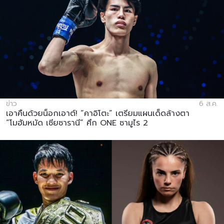
ข่าว
6 ส.ค.
เอาคืนด้วยน็อกเอาต์! “คาอิโตะ” เตรียมแผนเด็ดล้างตา
“โมฮัมหมัด เซียซารานี” ศึก ONE ซามูไร 2