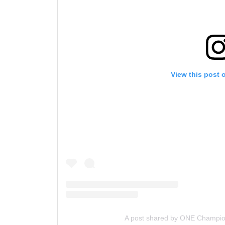
View this post 
A post shared by ONE Champi