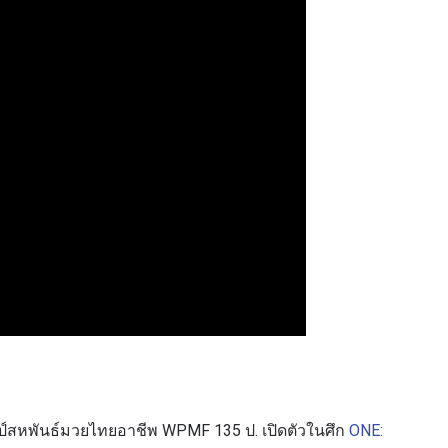
ดูไฮไลต์การแข่งขัน
สมัคร
แบบฟอร์มนี้ถือว่าท่านให้ความยินยอมให้เรารวบรวม ใช้งาน 
ูลของท่านภายใต้นโยบายความเป็นส่วนตัวของเรา ท่านสามา
การสมัครรับข่าวสารได้ตลอดเวลา
มป์สหพันธ์มวยไทยอาชีพ WPMF 135 ป. เปิดตัวในศึก
ONE: