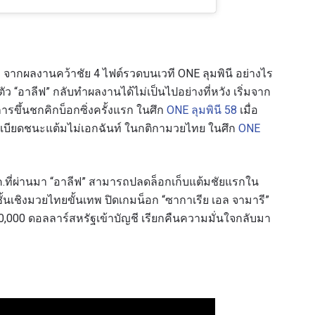
จากผลงานคว้าชัย 4 ไฟต์รวดบนเวที ONE ลุมพินี อย่างไร
ว “อาลีฟ” กลับทำผลงานได้ไม่เป็นไปอย่างที่หวัง เริ่มจาก
รขึ้นชกคิกบ็อกซิ่งครั้งแรก ในศึก
ONE ลุมพินี 58
เมื่อ
” เบียดชนะแต้มไม่เอกฉันท์ ในกติกามวยไทย ในศึก
ONE
รเพื่อไม่พลาดข่าวเด็ด
.ค.ที่ผ่านมา “อาลีฟ” สามารถปลดล็อกเก็บแต้มชัยแรกใน
้นเชิงมวยไทยขั้นเทพ ปิดเกมน็อก “ซากาเรีย เอล จามารี”
พลาดข่าวสารของ ONE รีบลงทะเบียนตอนนี้ เพื่อรับข้อมูลอัปเ
,000 ดอลลาร์สหรัฐเข้าบัญชี เรียกคืนความมั่นใจกลับมา
รวมทั้งข้อเสนอและสิทธิพิเศษในการเลือกที่นั่งที่ดีที่สุดในสน
คู่แข่ง
อีเวนต์