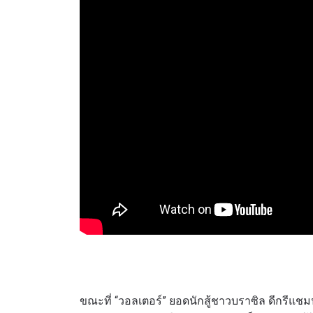
การส่ง
เผยข้อม
ขณะที่ “วอลเตอร์” ยอดนักสู้ชาวบราซิล ดีกรีแช