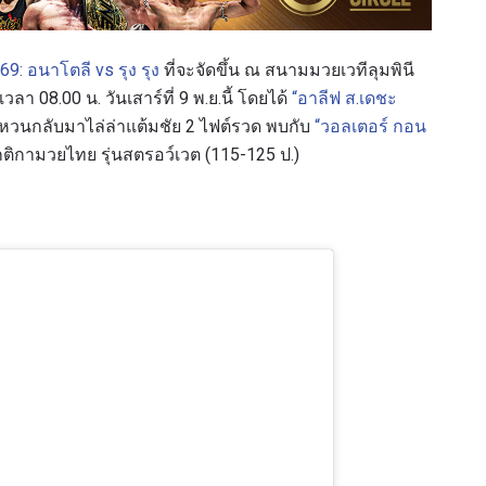
9: อนาโตลี vs รุง รุง
ที่จะจัดขึ้น ณ สนามมวยเวทีลุมพินี
า 08.00 น. วันเสาร์ที่ 9 พ.ย.นี้ โดยได้
“อาลีฟ ส.เดชะ
ปี หวนกลับมาไล่ล่าแต้มชัย 2 ไฟต์รวด พบกับ
“วอลเตอร์ กอน
นกติกามวยไทย รุ่นสตรอว์เวต (115-125 ป.)