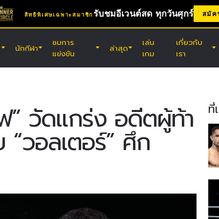
รับชมอีเวนต์สด ทุกวันศุกร์
สมัค
สิทธิพิเศษเฉพาะสมาชิก
ชมการ
เล่น
เกี่ยวกับ
นักกีฬา
ล่าสุด
แข่งขัน
เกม
เรา
(ศ.) 7 ส.ค. 11:30 น. UTC
สนามมวยเวทีลุมพินี, กรุงเทพฯ
ONE ลุมพินี 165 & The Inner Circle
ที
ีฟ” วัดแกร่ง อดีตผู้ท้า
25
ย “วอลเตอร์” ศึก
(ส.) 8 ส.ค. 8:30 น. UTC
เอบาระ เวฟ อารีนา โอตะ, โตเกียว
ONE ซามูไร 2