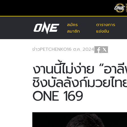
สมัคร
ตารางการ
สมาชิก
แข่งขัน
ข่าว
PETCHENKO
16 ต.ค. 2024
งานนี้ไม่ง่าย “อาล
ชิงบัลลังก์มวยไท
ONE 169