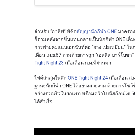
สำหรับ “อาลีฟ” พิชิต
สัญญานักกีฬา ONE
มาครอง 
ก็ตามหลังจากขึ้นแท่นกลายเป็นนักกีฬา ONE เต็มตั
การพ่ายคะแนนเอกฉันท์ต่อ “จาง เป่ยเหมียน” ในกา
เดือน เม.ย.67 ตามด้วยการถูก “เอลลิส บาร์โบซา
Fight Night 23
เมื่อเดือน ก.ค.ที่ผ่านมา
สมัค
ไฟต์ล่าสุดในศึก
ONE Fight Night 24
เมื่อเดือน ส
ฐานะนักกีฬา ONE ได้อย่างสวยงาม ด้วยการโชว์ชั
เพื่อไม่
อย่างรวดเร็วในยกแรก พร้อมคว้าโบนัสก้อนโต 50
ก่อนใคร 
ได้สำเร็จ
อีเมล
ชื่อ