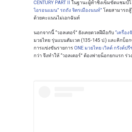
CENTURY PART II
ในฐานะผู้ท้าชิงเข็มขัดแชมป
ไอรอนแมน” รถถัง จิตรเมืองนนท์”
โดยสามารถสู้ไ
ด้วยคะแนนไม่เอกฉันท์
นอกจากนี้ “วอลเตอร์” ยังเคยดวลฝีมือกับ
“เครื่อง
มวยไทย รุ่นแบนตัมเวต (135-145 ป.) และคิกบ็อก
การแข่งขันรายการ
ONE มวยไทย เวิลด์ กรังด์ปรี
กว่า จึงทำให้ “วอลเตอร์” ต้องพ่ายน็อกยกแรก ร่