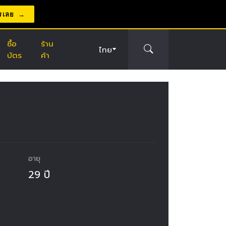
รเลย
ซื้อ
ร้าน
ไทย
บัตร
ค้า
อายุ
29 ปี