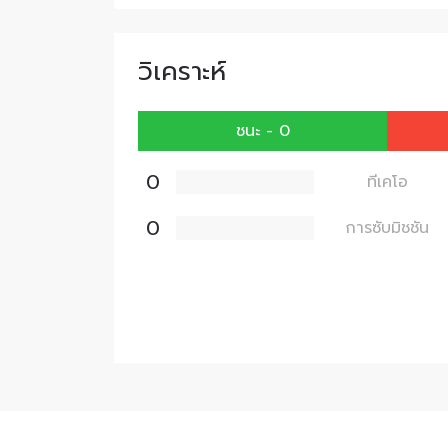
วิเคราะห์
การส่ง
ชนะ - 0
เผยข้อม
0
ทีเคโอ
0
การซับมิชชัน