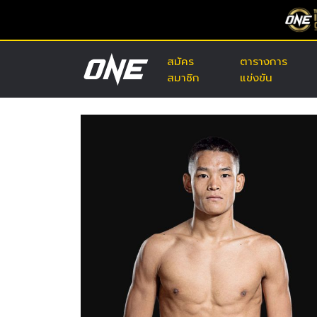
สมัคร
ตารางการ
สมาชิก
แข่งขัน