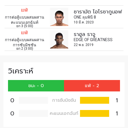
เพื่อไม่พลาดข่าวสารของ ONE รีบลงทะเบียนตอนนี้
แพ้
ซารามัต โอโรซากูนอฟ
เพื่อรับข้อมูลอัปเดตล่าสุดก่อนใคร รวมทั้งข้อเสนอ
การต่อสู้แบบผสมผสาน
ONE ลุมพินี 8
และสิทธิพิเศษในการเลือกที่นั่งที่ดีที่สุดในสนาม
คะแนนเอกฉันท์
10 มี.ค. 2023
ยก 3 (5:00)
อีเมล
แพ้
คู่แข่ง
ราฮูล ราจู
การต่อสู้แบบผสมผสาน
EDGE OF GREATNESS
การซับมิชชัน
22 พ.ย. 2019
ยก 2 (3:00)
อีเวนต์
ชื่อ
วิเคราะห์
ดูไฮไลต์การแข่งขัน
สมัคร
ชนะ - 0
แพ้ - 2
การส่งแบบฟอร์มนี้ถือว่าท่านให้ความยินยอมให้เรา
รวบรวม ใช้งาน และเปิดเผยข้อมูลของท่านภายใต้
0
1
การซับมิชชัน
นโยบายความเป็นส่วนตัวของเรา ท่านสามารถ
ยกเลิกการสมัครรับข่าวสารได้ตลอดเวลา
0
1
คะแนนเอกฉันท์