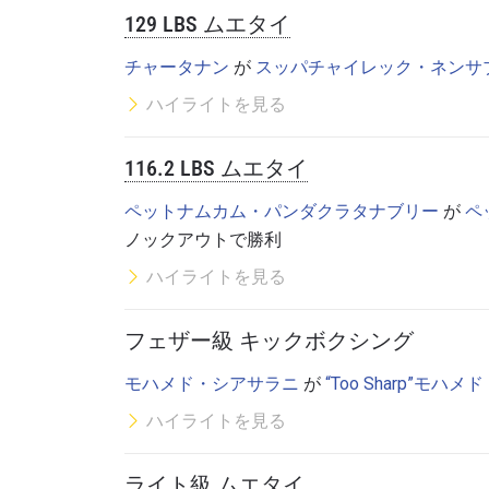
129 LBS ムエタイ
チャータナン
が
スッパチャイレック・ネンサ
ハイライトを見る
116.2 LBS ムエタイ
ペットナムカム・パンダクラタナブリー
が
ペ
ノックアウトで勝利
ハイライトを見る
最
ONE
フェザー級 キックボクシング
ー、ラ
モハメド・シアサラニ
が
“Too Sharp”モハ
Eメール
ハイライトを見る
名前（
ライト級 ムエタイ