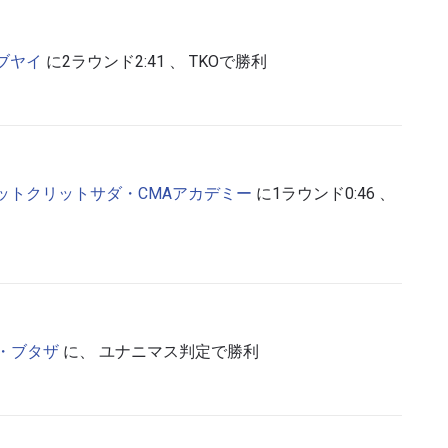
ブヤイ
に2ラウンド2:41 、 TKOで勝利
ットクリットサダ・CMAアカデミー
に1ラウンド0:46 、
新情報をゲット
チャンピオンシップとどこでも一緒！ 最新ニュース、特別
イブイベントの最高の席をゲットするため今すぐ登録
メド・ブタザ
に、 ユナニマス判定で勝利
対戦相手
大会
ローマ字で記入）