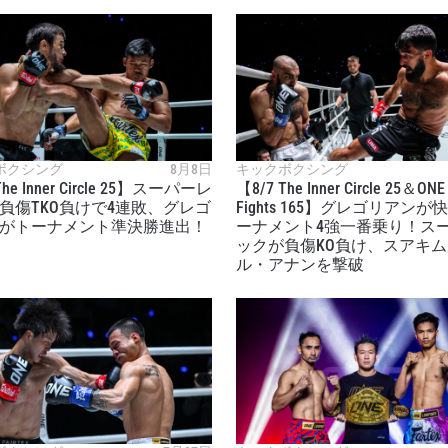
ボクシング
8月8日
キックボクシング
The Inner Circle 25】スーパーレ
【8/7 The Inner Circle 25＆ONE 
負傷TKO負けで4連敗、グレゴ
Fights 165】グレゴリアン
がトーナメント準決勝進出！
ーナメント4強一番乗り！ス
ックが負傷KO負け、スアキ
ル・アナンを撃破