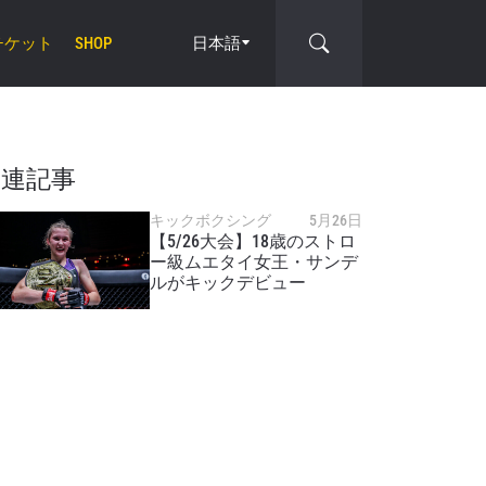
チケット
日本語
SHOP
関連記事
キックボクシング
5月26日
【5/26大会】18歳のストロ
ー級ムエタイ女王・サンデ
cle
ルがキックデビュー