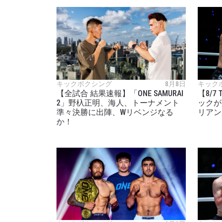
キックボクシング
8月8日
キック
【全試合 結果速報】「ONE SAMURAI
【8/7 
2」野杁正明、海人、トーナメント
ックが
準々決勝に出陣、Wリベンジなる
リアン
か！