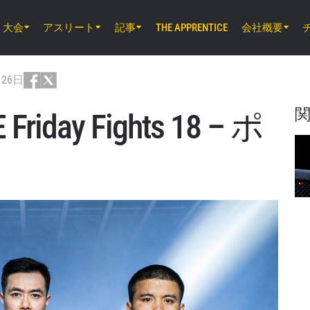
大会
アスリート
記事
会社概要
THE APPRENTICE
8月8日（土）8時30分 UTC
EBARA WAVE アリーナおおた, 東京都
月26日
ONE SAMURAI 2
iday Fights 18 – ポ
8月14日（金）11時30分 UTC
ルンピニー・スタジアム, バンコク
ONE Friday Fights 166 & The Inner Cir