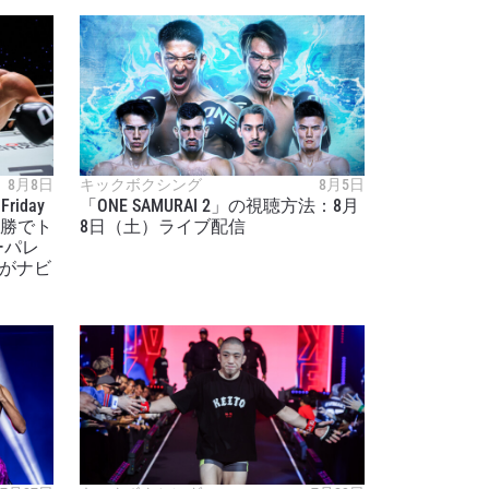
8月8日
キックボクシング
8月5日
Friday
「ONE SAMURAI 2」の視聴方法：8月
が快勝でト
8日（土）ライブ配信
ーパレ
ムがナビ