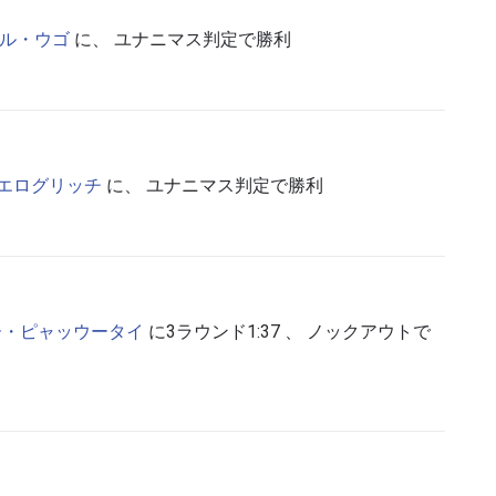
ル・ウゴ
に、 ユナニマス判定で勝利
ハイライトを見る
購読
ォームを送信することにより、お客様は当社の
プライバ
基づく情報の収集、使用および開示に同意したことにな
エログリッチ
に、 ユナニマス判定で勝利
お客様は、いつでも配信を停止することができます。
ー・ピャッウータイ
に3ラウンド1:37 、 ノックアウトで