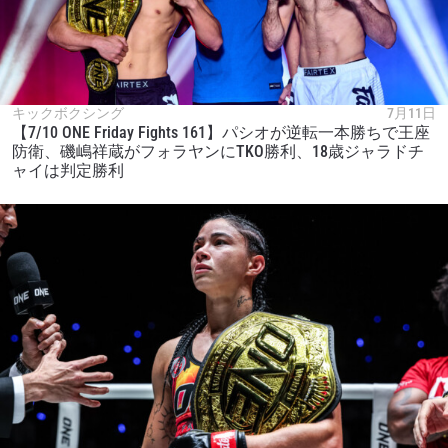
キックボクシング
7月11日
【7/10 ONE Friday Fights 161】パシオが逆転一本勝ちで王座
防衛、磯嶋祥蔵がフォラヤンにTKO勝利、18歳ジャラドチ
ャイは判定勝利