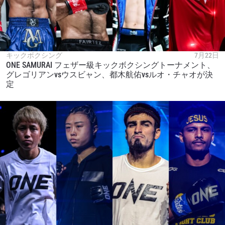
キックボクシング
7月22日
ONE SAMURAI フェザー級キックボクシングトーナメント、
グレゴリアンvsウスビャン、都木航佑vsルオ・チャオが決
定