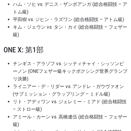
ハム・ソヒ vs. デニス・ザンボアンガ (総合格闘技 – ア
トム級)
ハイライトを見る
平田樹 vs. ジヒン・ラズワン (総合格闘技 – アトム級)
購読
キム・ジェウン vs. タン・カイ (総合格闘技 – フェザー
級)
このフォームを送信することにより、お客様は当
社の
プライバシーポリシー
に基づく情報の収集、
使用および開示に同意したことになります。お客
ONE X: 第1部
様は、いつでも配信を停止することができます。
チンギス・アラゾフ vs. シッティチャイ・シッソンピ
ーノン (ONEフェザー級キックボクシング世界グランプ
リ決勝)
ライニアー・デ・リダー vs. アンドレ・ガウヴァオン
(サブミッション・グラップリング – ミドル級)
リト・アディワン vs. ジェレミー・ミアド (総合格闘技
– ストロー級)
アミール・カーン vs. 高橋遼伍 (総合格闘技 – フェザー
級)