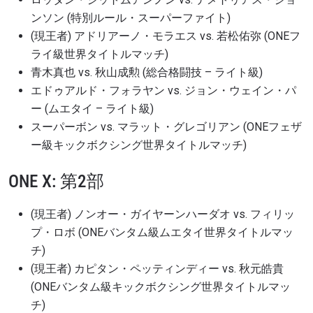
ンソン (特別ルール・スーパーファイト)
(現王者) アドリアーノ・モラエス vs. 若松佑弥 (ONEフ
ライ級世界タイトルマッチ)
青木真也 vs. 秋山成勲 (総合格闘技 – ライト級)
エドゥアルド・フォラヤン vs. ジョン・ウェイン・パ
ー (ムエタイ – ライト級)
スーパーボン vs. マラット・グレゴリアン (ONEフェザ
ー級キックボクシング世界タイトルマッチ)
ONE X: 第2部
最新情報をゲット
ONEチャンピオンシップとどこでも一緒！ 最新ニ
(現王者) ノンオー・ガイヤーンハーダオ vs. フィリッ
ュース、特別オファー、ライブイベントの最高の
プ・ロボ (ONEバンタム級ムエタイ世界タイトルマッ
席をゲットするため今すぐ登録を！
チ)
Eメール
対戦相手
(現王者) カピタン・ペッティンディー vs. 秋元皓貴
(ONEバンタム級キックボクシング世界タイトルマッ
大会
名前（ローマ字で記入）
チ)