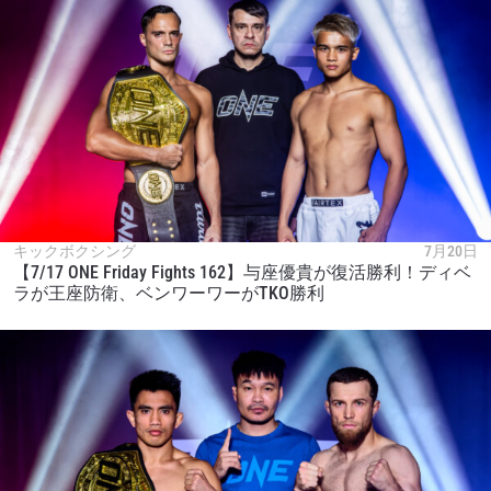
キックボクシング
7月20日
【7/17 ONE Friday Fights 162】与座優貴が復活勝利！ディベ
ラが王座防衛、ベンワーワーがTKO勝利