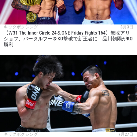
キックボクシング
8月3日
【7/31 The Inner Circle 24＆ONE Friday Fights 164】無敗アリ
ショフ、バータルフーをKO撃破で新王者に！品川朝陽がKO
勝利
キックボクシング
7月27日