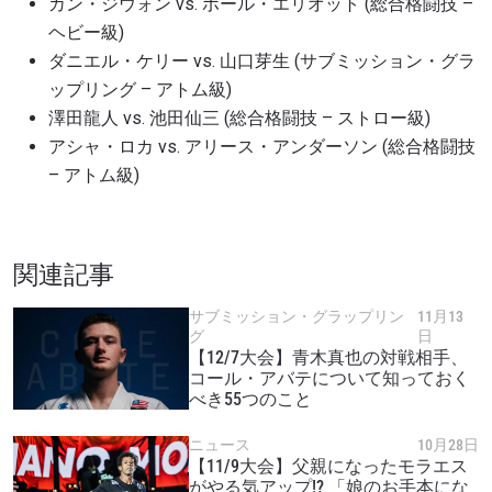
カン・ジウォン vs. ポール・エリオット (総合格闘技 –
ヘビー級)
ダニエル・ケリー vs. 山口芽生 (サブミッション・グラ
ップリング – アトム級)
澤田龍人 vs. 池田仙三 (総合格闘技 – ストロー級)
アシャ・ロカ vs. アリース・アンダーソン (総合格闘技
– アトム級)
関連記事
サブミッション・グラップリン
11月13
グ
日
【12/7大会】青木真也の対戦相手、
コール・アバテについて知っておく
べき55つのこと
ニュース
10月28日
【11/9大会】父親になったモラエス
がやる気アップ!? 「娘のお手本にな