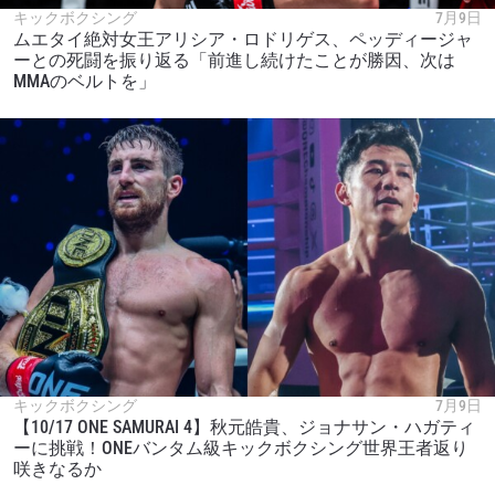
キックボクシング
7月9日
ムエタイ絶対女王アリシア・ロドリゲス、ペッディージャ
ーとの死闘を振り返る「前進し続けたことが勝因、次は
MMAのベルトを」
キックボクシング
7月9日
【10/17 ONE SAMURAI 4】秋元皓貴、ジョナサン・ハガティ
ーに挑戦！ONEバンタム級キックボクシング世界王者返り
咲きなるか