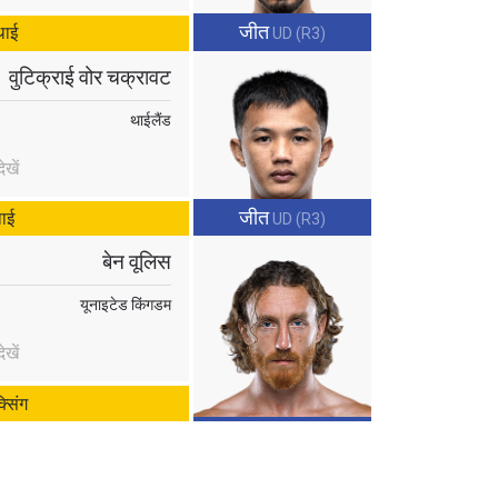
जीत
थाई
UD (R3)
वुटिक्राई वोर चक्रावट
थाईलैंड
खें
जीत
थाई
UD (R3)
बेन वूलिस
यूनाइटेड किंगडम
खें
्सिंग