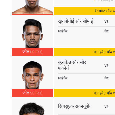
बेंटमवेट मॉय 
खुनपोनोई सोर सोमाई
VS
थाईलैंड
देश
जीत
फ्लाइवेट मॉय 
UD (R3)
बुआकेउ सोर सोर
VS
पाकोर्न
थाईलैंड
देश
जीत
फ्लाइवेट मॉय 
SD (R3)
सिंगसुएक सकानूपोंग
VS