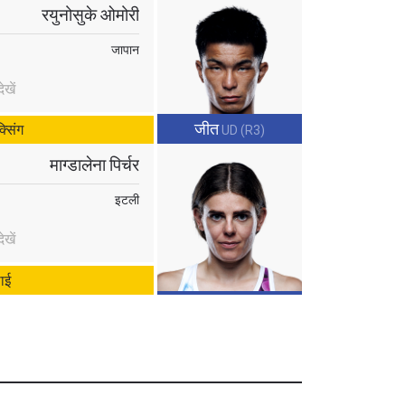
रयुनोसुके ओमोरी
जापान
खें
जीत
्सिंग
UD (R3)
माग्डालेना पिर्चर
इटली
खें
ाई