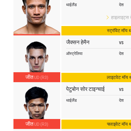
 IN THE KNOW
थाईलैंड
देश
 Championship wherever you go! Sign up now to gain access to l
हाइलाइट्स दे
ock special offers and get first access to the best seats to our li
स्ट्रॉवेट मॉय 
प्रतिद्वंद्वी
जैक्सन हेमैन
VS
इवेंट
ऑस्ट्रेलिया
देश
हाइलाइट्स देखें
जीत
सदस्यता लें
लाइटवेट मॉय 
UD (R3)
itting this form, you are agreeing to our collection, use and discl
पेटुबोन सोर टाइन्चाई
VS
 information under our
Privacy Policy
. You may unsubscribe from 
communications at any time.
थाईलैंड
देश
जीत
फ्लाइवेट मॉय 
UD (R3)