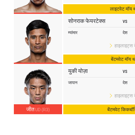
लाइटवेट मॉय 
सोनराक फेयरटेक्स
VS
म्यांमार
देश
हाइलाइट्स दे
बेंटमवेट मॉय 
युकी योज़ा
VS
जापान
देश
हाइलाइट्स दे
जीत
बेंटमवेट किकबॉक
UD (R3)