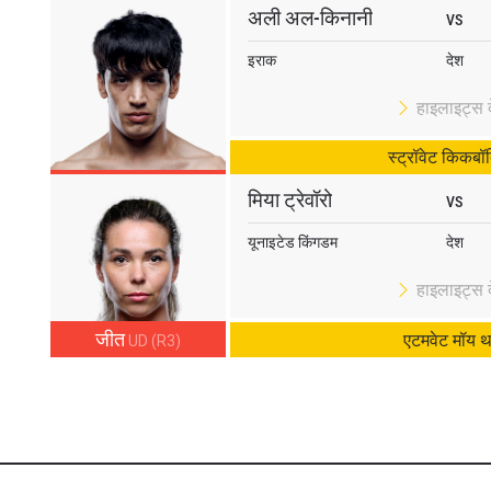
अली अल-किनानी
VS
इराक
देश
हाइलाइट्स दे
स्ट्रॉवेट किकबॉक
मिया ट्रेवॉरो
VS
यूनाइटेड किंगडम
देश
हाइलाइट्स दे
जीत
एटमवेट मॉय थ
UD (R3)