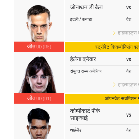
जोनाथन डी बैला
VS
इटली / कनाडा
देश
हाइलाइट्स दे
जीत
स्ट्रॉवेट किकबॉक्सिंग वर्
UD (R5)
हेलेना क्रेवार
VS
संयुक्त राज्य अमेरिका
देश
हाइलाइट्स दे
जीत
ओपनवेट सबमिशन ग्
UD (R1)
कोम्पीकार्ट पीके
VS
साइन्चाई
थाईलैंड
देश