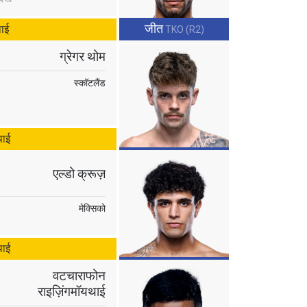
जीत
थाई
TKO (R2)
ग्रेगर थोम
स्कॉटलैंड
थाई
एल्डो क्रूज़
मेक्सिको
थाई
वटचाराफोन
राइज़िंगमॉयथाई