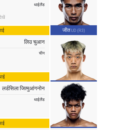
थाईलैंड
atest
खें
ve events.
जीत
थाई
UD (R3)
लिउ चुआन
चीन
थाई
osure of
लर्डसिला जित्मुआंगनोन
these
थाईलैंड
थाई