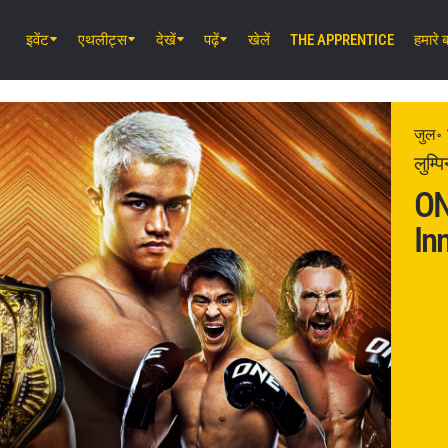
इवेंट
एथलीट्स
देखें
पढ़ें
खेलें
THE APPRENTICE
हमारे बा
अग॰ 8 (शनि) 8:30 AM UTC
इबारा वेव एरीना ओटा, टोक्यो
ONE SAMURAI 2
जुल॰ 
लुम्प
ON
अग॰ 14 (शुक्र) 11:30 AM UTC
In
लुम्पिनी स्टेडियम, बैंकॉक
ONE Friday Fights 166 & The Inner 
26