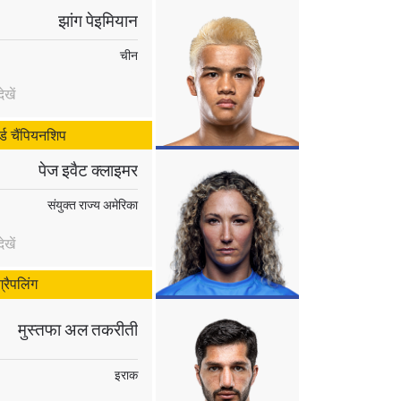
झांग पेइमियान
चीन
खें
ल्ड चैंपियनशिप
पेज इवैट क्लाइमर
संयुक्त राज्य अमेरिका
खें
रैपलिंग
मुस्तफा अल तकरीती
इराक