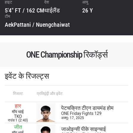
हाइट
देश
आयु
5'4" FT / 162 CM
थाईलैंड
26 Y
टीम
AekPattani / Nuengchaiwat
ONE Championship रिकॉर्ड्स
इवेंट के रिजल्ट्स
रिजल्ट
प्रतिद्वंद्वी और इवेंट
हार
STAY IN THE KNOW
पेटचक्रित टीएन डायमंड होम
मॉय थाई
ONE Friday Fights 129
Take ONE Championship wherever you go! Sign up now
TKO
अक्तू॰ 17, 2025
राउंड 1 (2:43)
to gain access to latest news, unlock special offers
जीत
and get first access to the best seats to our live
जाओइन्सी पीके साइन्चाई
events.
मॉय थाई