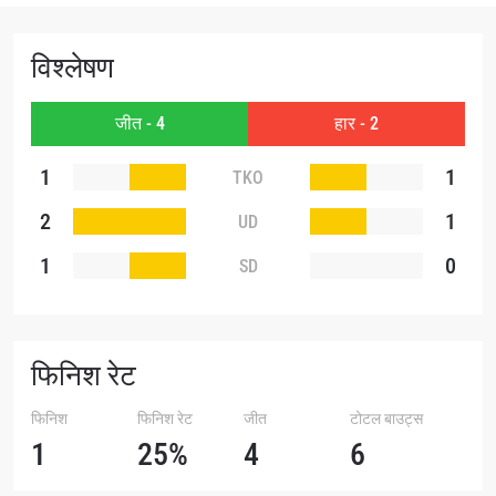
हाइलाइट्स देखें
विश्लेषण
सदस्यता लें
जीत - 4
हार - 2
By submitting this form, you are agreeing to our
collection, use and disclosure of your information
under our
Privacy Policy
. You may unsubscribe from
1
1
TKO
these communications at any time.
2
1
UD
1
0
SD
फिनिश रेट
फिनिश
फिनिश रेट
जीत
टोटल बाउट्स
1
25%
4
6