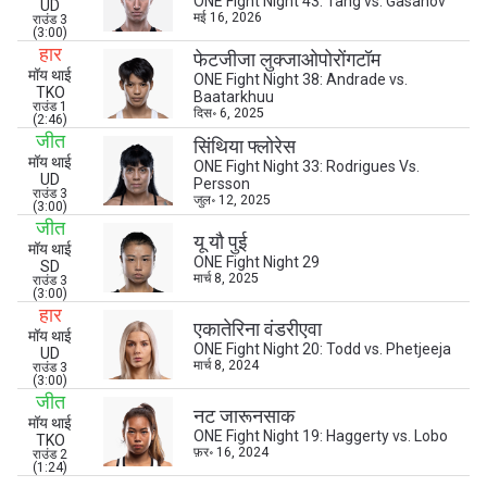
ONE Fight Night 43: Tang vs. Gasanov
UD
मई 16, 2026
राउंड 3
(3:00)
हार
फेटजीजा लुक्जाओपोरोंगटॉम
मॉय थाई
ONE Fight Night 38: Andrade vs.
TKO
Baatarkhuu
राउंड 1
दिस॰ 6, 2025
(2:46)
जीत
सिंथिया फ्लोरेस
मॉय थाई
ONE Fight Night 33: Rodrigues Vs.
UD
Persson
राउंड 3
जुल॰ 12, 2025
(3:00)
जीत
यू यौ पुई
मॉय थाई
ONE Fight Night 29
SD
STAY IN THE KNOW
मार्च 8, 2025
राउंड 3
(3:00)
Take ONE Championship wherever you go! Sign up now
हार
to gain access to latest news, unlock special offers
एकातेरिना वंडरीएवा
मॉय थाई
and get first access to the best seats to our live
ONE Fight Night 20: Todd vs. Phetjeeja
UD
events.
मार्च 8, 2024
राउंड 3
(3:00)
ईमेल
जीत
प्रतिद्वंद्वी
नट जारूनसाक
मॉय थाई
ONE Fight Night 19: Haggerty vs. Lobo
TKO
फ़र॰ 16, 2024
राउंड 2
इवेंट
नाम
(1:24)