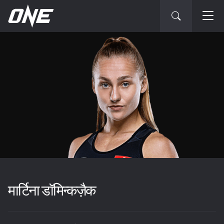
मार्टिना डॉमिन्कज़ैक