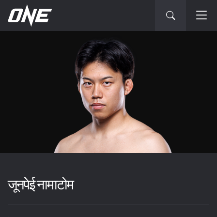
जूनपेई नामाटोम