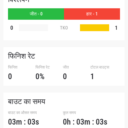
हाइलाइट्स देखें
जीत - 0
हार - 1
सदस्यता लें
0
1
TKO
By submitting this form, you are agreeing to our
collection, use and disclosure of your information
under our
Privacy Policy
. You may unsubscribe from
these communications at any time.
फिनिश रेट
फिनिश
फिनिश रेट
जीत
टोटल बाउट्स
0
0%
0
1
बाउट का समय
बाउट का औसत समय
कुल समय
03m : 03s
0h : 03m : 03s