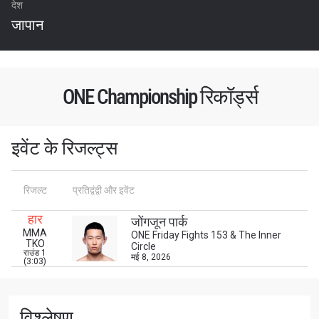
देश
जापान
ONE Championship रिकॉर्ड्स
इवेंट के रिजल्ट्स
STAY IN THE KNOW
रिजल्ट
प्रतिद्वंद्वी और इवेंट
Take ONE Championship wherever you go! Sign up now
to gain access to latest news, unlock special offers
हार
जोंगजून पार्क
and get first access to the best seats to our live
MMA
ONE Friday Fights 153 & The Inner
events.
TKO
Circle
ईमेल
राउंड 1
मई 8, 2026
प्रतिद्वंद्वी
(3:03)
इवेंट
नाम
विश्लेषण