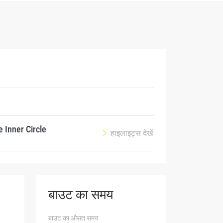
atest
ve events.
 Inner Circle
हाइलाइट्स देखें
बाउट का समय
osure of
बाउट का औसत समय
these