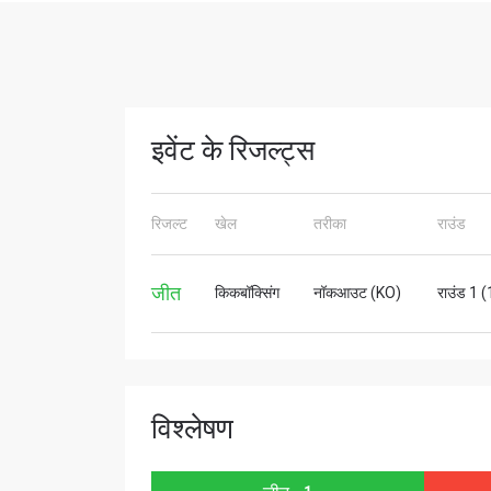
STAY
इवेंट के रिजल्ट्स
Take ONE
news, unl
रिजल्ट
खेल
तरीका
राउंड
ईमेल
जीत
किकबॉक्सिंग
नॉकआउट (KO)
राउंड 1 
नाम
विश्लेषण
By subm
your