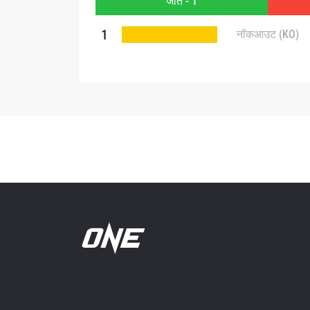
जीत - 1
1
नॉकआउट (KO)