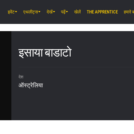
इवेंट
एथलीट्स
देखें
पढ़ें
खेलें
THE APPRENTICE
हमारे बा
अग॰ 7 (शुक्र) 11:30 AM UTC
लुम्पिनी स्टेडियम, बैंकॉक
ONE Friday Fights 165 & The Inner 
25
इसाया बाडाटो
अग॰ 8 (शनि) 8:30 AM UTC
इबारा वेव एरीना ओटा, टोक्यो
ONE SAMURAI 2
देश
ऑस्ट्रेलिया