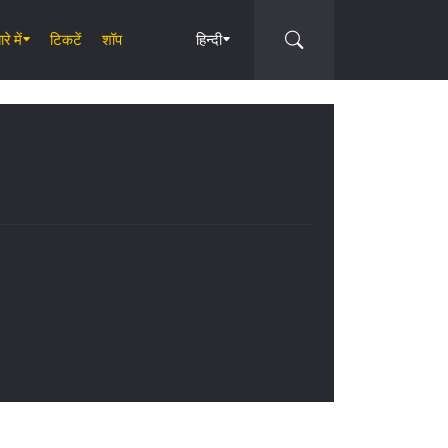
रे में
टिकटें
शॉप
हिन्दी
Circle