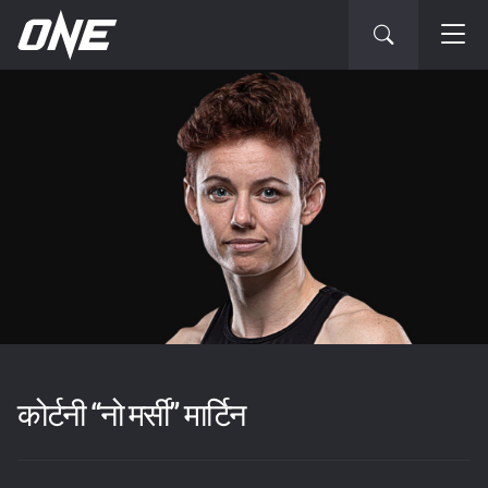
कोर्टनी “नो मर्सी” मार्टिन