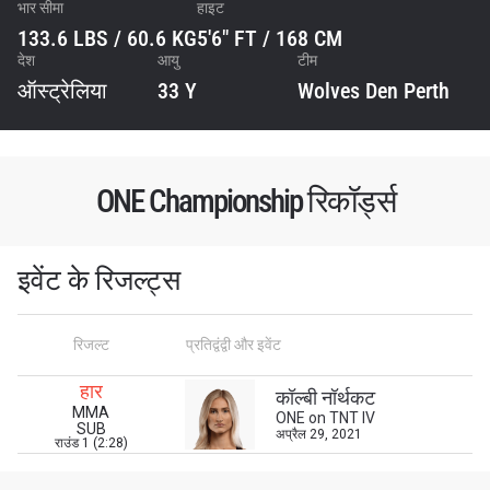
भार सीमा
हाइट
133.6 LBS / 60.6 KG
5'6" FT / 168 CM
देश
आयु
टीम
ऑस्ट्रेलिया
33 Y
Wolves Den Perth
ONE Championship रिकॉर्ड्स
इवेंट के रिजल्ट्स
STAY IN THE KNOW
Take ONE Championship wherever you go! Sign up now
रिजल्ट
प्रतिद्वंद्वी और इवेंट
to gain access to latest news, unlock special offers
and get first access to the best seats to our live
events.
हार
कॉल्बी नॉर्थकट
ईमेल
MMA
ONE on TNT IV
प्रतिद्वंद्वी
SUB
अप्रैल 29, 2021
राउंड 1 (2:28)
इवेंट