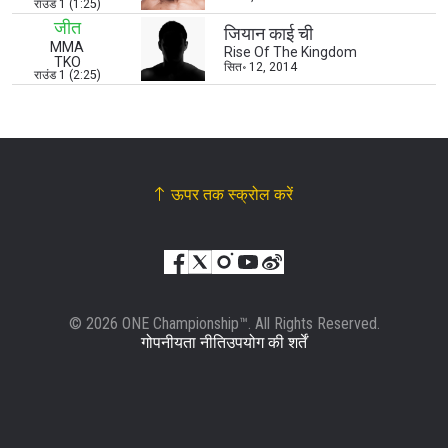
राउंड 1 (1:25)
जीत
जियान काई ची
MMA
Rise Of The Kingdom
हाइलाइट्स देखें
TKO
सित॰ 12, 2014
राउंड 1 (2:25)
सदस्यता लें
By submitting this form, you are agreeing to our
collection, use and disclosure of your information
under our
Privacy Policy
. You may unsubscribe from
these communications at any time.
ऊपर तक स्क्रोल करें
© 2026 ONE Championship™. All Rights Reserved.
गोपनीयता नीति
उपयोग की शर्तें