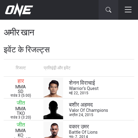
अमीर खान
इवेंट के रिजल्ट्स
रिजल्ट
प्रतिद्वंद्वी और इवेंट
हार
STAY IN THE KNOW
शेनन विराचाई
MMA
Warrior’s Quest
Take ONE Championship wherever you go! Sign up now
SD
मई 22, 2015
राउंड 3 (5:00)
to gain access to latest news, unlock special offers
and get first access to the best seats to our live
जीत
बशीर अहमद
events.
MMA
Valor Of Champions
ईमेल
TKO
अप्रैल 24, 2015
राउंड 3 (3:20)
प्रतिद्वंद्वी
जीत
वकार उमर
MMA
Battle Of Lions
इवेंट
KO
नाम
नव॰ 7, 2014