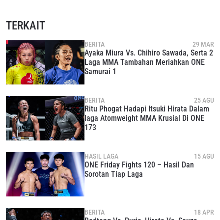
TERKAIT
BERITA
29 MAR
Ayaka Miura Vs. Chihiro Sawada, Serta 2
Laga MMA Tambahan Meriahkan ONE
Samurai 1
BERITA
25 AGU
Ritu Phogat Hadapi Itsuki Hirata Dalam
laga Atomweight MMA Krusial Di ONE
173
HASIL LAGA
15 AGU
ONE Friday Fights 120 – Hasil Dan
Sorotan Tiap Laga
BERITA
18 APR