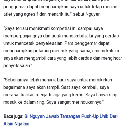
anda berdasarkan
Kebijakan Privasi
kami. Anda dapat
penggemar dapat mengharapkan saya untuk tetap menjadi
membatalkan (unsubscribe) dari jenis komunikasi ini
kapan saja.
atlet yang agresif dan menarik itu,” sebut Nguyen.
“Saya terlalu menikmati kompetisi ini sampai saya
memperpanjangnya dan tidak mengambil jalur yang cerdas
untuk mencetak penyelesaian. Para penggemar dapat
mengharapkan petarung menarik yang sama, namun kali ini
saya akan mengambil cara yang lebih cerdas dan mengincar
penyelesaian.”
“Sebenarnya lebih menarik bagi saya untuk memikirkan
bagaimana saya akan tampil. Saat saya kembali, saya
merasa itu akan menjadi laga yang keras. Saya hanya siap
masuk ke dalam ring. Saya sangat merindukannya.”
Baca juga:
Bi Nguyen Jawab Tantangan Push-Up Unik Dari
Alain Ngalani