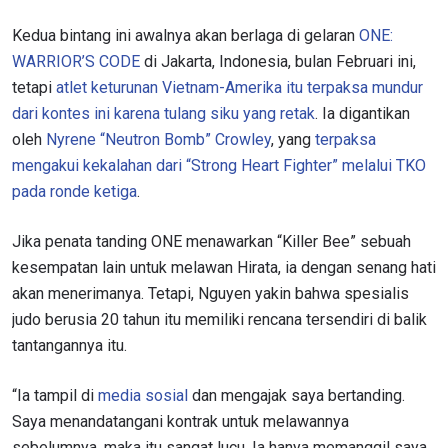
Kedua bintang ini awalnya akan berlaga di gelaran
ONE:
WARRIOR’S CODE
di Jakarta, Indonesia, bulan Februari ini,
tetapi
atlet keturunan Vietnam-Amerika itu terpaksa mundur
dari kontes ini karena tulang siku yang retak
. Ia digantikan
oleh
Nyrene “Neutron Bomb” Crowley
, yang
terpaksa
mengakui kekalahan dari “Strong Heart Fighter” melalui TKO
pada ronde ketiga
.
Jika penata tanding ONE menawarkan “Killer Bee” sebuah
kesempatan lain untuk melawan Hirata, ia dengan senang hati
akan menerimanya. Tetapi, Nguyen yakin bahwa spesialis
judo berusia 20 tahun itu memiliki rencana tersendiri di balik
tantangannya itu.
“Ia tampil di
media sosial
dan mengajak saya bertanding.
Saya menandatangani kontrak untuk melawannya
sebelumnya, maka itu sangat lucu. Ia hanya memanggil saya