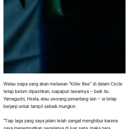
IKUTI PERKEMBANGAN TERBARU
Bawa ONE Championship kemana pun anda pergi!
Daftar sekarang untuk mendapat akses ke berita
terbaru, tawaran spesial, dan akses awal untuk kursi
terbaik di gelaran langsung kami.
EMAIL
LAWAN
NAMA
GELARAN
Walau siapa yang akan melawan “Killer Bee” di dalam Circle
tetap belum dipastikan, siapapun lawannya – baik itu
Yamaguchi, Hirata, atau seorang penantang lain – ia tetap
LIHAT SOROTAN TERBAIK
berjanji untuk tampil sebaik mungkin.
BERLANGGANAN
“Tiap laga yang saya jalani telah sangat menghibur karena
Dengan mengirimkan formulir ini, anda menyetujui
pengumpulan, penggunaan dan pembukaan informasi
saya menempatkan segalanya di luar sana, maka para