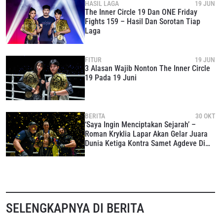
HASIL LAGA
19 JUN
The Inner Circle 19 Dan ONE Friday
Fights 159 – Hasil Dan Sorotan Tiap
Laga
FITUR
19 JUN
3 Alasan Wajib Nonton The Inner Circle
19 Pada 19 Juni
IKUTI PERKEMBANGAN TERBARU
BERITA
30 OKT
Bawa ONE Championship kemana pun anda pergi!
‘Saya Ingin Menciptakan Sejarah’ –
Daftar sekarang untuk mendapat akses ke berita
Roman Kryklia Lapar Akan Gelar Juara
terbaru, tawaran spesial, dan akses awal untuk kursi
Dunia Ketiga Kontra Samet Agdeve Di
terbaik di gelaran langsung kami.
ONE Fight Night 37
EMAIL
LAWAN
NAMA
GELARAN
SELENGKAPNYA DI BERITA