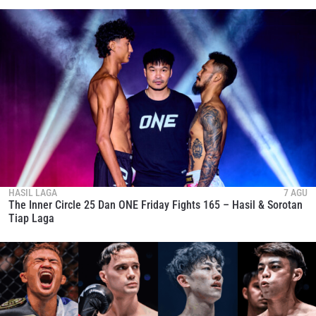
LIHAT SOROTAN TERBAIK
BERLANGGANAN
Dengan mengirimkan formulir ini, anda menyetujui
pengumpulan, penggunaan dan pembukaan informasi
anda berdasarkan
Kebijakan Privasi
kami. Anda dapat
membatalkan (unsubscribe) dari jenis komunikasi ini
kapan saja.
HASIL LAGA
7 AGU
The Inner Circle 25 Dan ONE Friday Fights 165 – Hasil & Sorotan
Tiap Laga