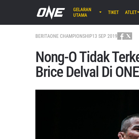
GELARAN
TIKET
ATLET
UTAMA
AGU 7 (JU
Lumpinee 
BERITA
ONE CHAMPIONSHIP
13 SEP 2019
ONE Fr
25
Nong-O Tidak Terk
AGU 8 (SA
Brice Delval Di ONE
EBARA WAV
ONE S