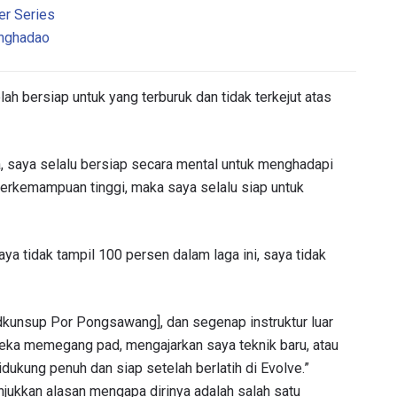
er Series
anghadao
elah bersiap untuk yang terburuk dan tidak terkejut atas
ga, saya selalu bersiap secara mental untuk menghadapi
berkemampuan tinggi, maka saya selalu siap untuk
TI PERKEMBANGAN TERBARU
saya tidak tampil 100 persen dalam laga ini, saya tidak
 Championship kemana pun anda pergi! Daftar sekarang untuk m
berita terbaru, tawaran spesial, dan akses awal untuk kursi terbaik
angsung kami.
dkunsup Por Pongsawang], dan segenap instruktur luar
LAWAN
eka memegang pad, mengajarkan saya teknik baru, atau
ukung penuh dan siap setelah berlatih di Evolve.”
GELARAN
jukkan alasan mengapa dirinya adalah salah satu