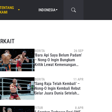
TENTANG
INDONESIA
KAMI
ERKAIT
BERITA
26 SEP
‘Bara Api Saya Belum Padam’
– Nong-O Ingin Bungkam
Kritik Lewat Kemenangan
Cepat Atas Kiamran Nabati
BERITA
11 APR
‘Sang Raja Telah Kembali’ –
Nong-O Ingin Kembali Rebut
Gelar Juara Dunia Setelah
Menang Besar Atas Kulabdam
FITUR
8 APR