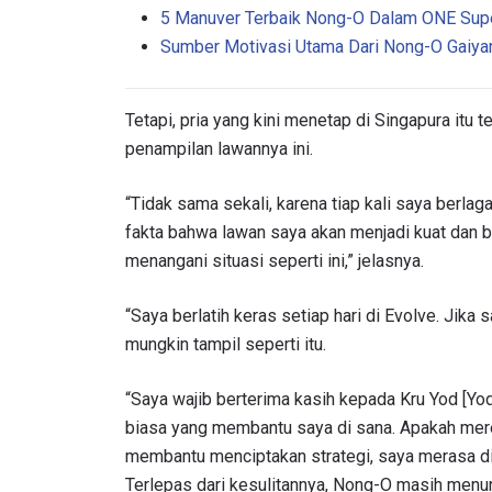
5 Manuver Terbaik Nong-O Dalam ONE Sup
Sumber Motivasi Utama Dari Nong-O Gaiy
Tetapi, pria yang kini menetap di Singapura itu t
penampilan lawannya ini.
“Tidak sama sekali, karena tiap kali saya berla
fakta bahwa lawan saya akan menjadi kuat dan 
menangani situasi seperti ini,” jelasnya.
IKU
“Saya berlatih keras setiap hari di Evolve. Jika 
Bawa ONE
mungkin tampil seperti itu.
akses ke 
gelaran l
“Saya wajib berterima kasih kepada Kru Yod [Yo
EMAIL
biasa yang membantu saya di sana. Apakah mer
membantu menciptakan strategi, saya merasa did
Terlepas dari kesulitannya, Nong-O masih menun