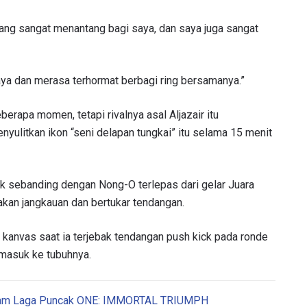
a yang sangat menantang bagi saya, dan saya juga sangat
aya dan merasa terhormat berbagi ring bersamanya.”
erapa momen, tetapi rivalnya asal Aljazair itu
ulitkan ikon “seni delapan tungkai” itu selama 15 menit
dak sebanding dengan Nong-O terlepas dari gelar Juara
akan jangkauan dan bertukar tendangan.
s kanvas saat ia terjebak tendangan push kick pada ronde
masuk ke tubuhnya.
Dalam Laga Puncak ONE: IMMORTAL TRIUMPH