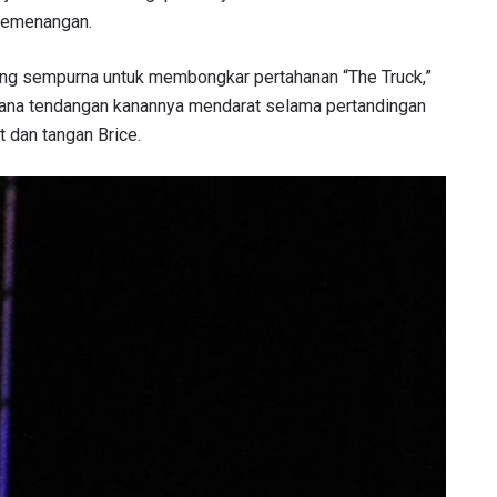
 kemenangan.
LIHAT SOROTAN TERBAIK
ng sempurna untuk membongkar pertahanan “The Truck,”
imana tendangan kanannya mendarat selama pertandingan
BERLANGGANAN
t dan tangan Brice.
mengirimkan formulir ini, anda menyetujui pengumpulan, penggu
ukaan informasi anda berdasarkan
Kebijakan Privasi
kami. Anda 
membatalkan (unsubscribe) dari jenis komunikasi ini kapan saja.