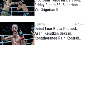
5 Sorotan Terbesar Dari ONE
Friday Fights 58: Superbon
Vs. Grigorian II
BERITA
6 APR
Debut Luar Biasa Peacock,
Asahi Kejutkan Seksan,
Kongthoranee Raih Kontrak
Enam Digit Di ONE Friday
Fights 58