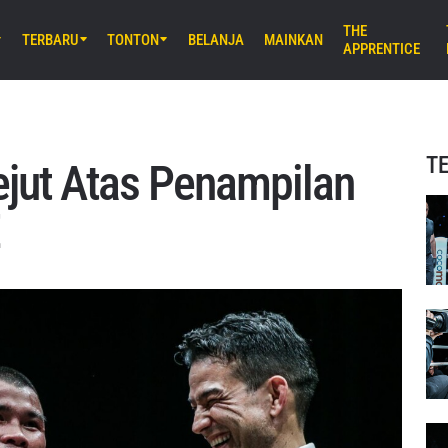
THE
TERBARU
TONTON
BELANJA
MAINKAN
APPRENTICE
M) 11:30 UTC
Stadium, Bangkok
iday Fights 165 & The Inner Circle
T
ejut Atas Penampilan
B) 8:30 UTC
E Arena Ota, Tokyo
AMURAI 2