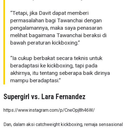
“Tetapi, jika Davit dapat memberi
permasalahan bagi Tawanchai dengan
pengalamannya, maka saya penasaran
melihat bagaimana Tawanchai beraksi di
bawah peraturan kickboxing.”
IKUTI PERKEMBANGAN TERBARU
Bawa ONE Championship kemana pun anda pergi!
“Ia cukup berbakat secara teknis untuk
Daftar sekarang untuk mendapat akses ke berita
beradaptasi ke kickboxing, tapi pada
terbaru, tawaran spesial, dan akses awal untuk kursi
terbaik di gelaran langsung kami.
akhirnya, itu tentang seberapa baik dirinya
EMAIL
mampu beradaptasi.”
LAWAN
Supergirl vs. Lara Fernandez
NAMA
GELARAN
https://www.instagram.com/p/CneOpj8h46W/
LIHAT SOROTAN TERBAIK
BERLANGGANAN
Dan, dalam aksi catchweight kickboxing, remaja sensasional