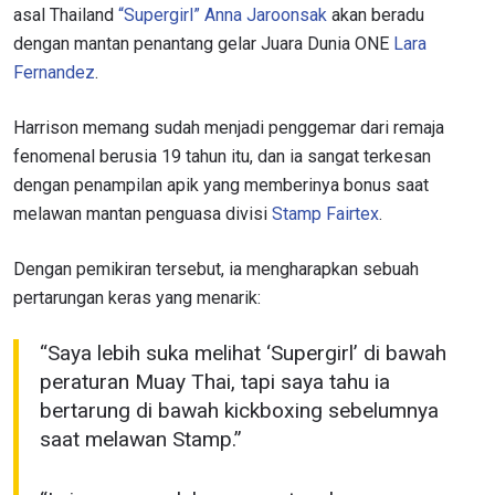
asal Thailand
“Supergirl” Anna Jaroonsak
akan beradu
Dengan mengirimkan formulir ini, anda menyetujui
dengan mantan penantang gelar Juara Dunia ONE
Lara
pengumpulan, penggunaan dan pembukaan informasi
anda berdasarkan
Kebijakan Privasi
kami. Anda dapat
Fernandez
.
membatalkan (unsubscribe) dari jenis komunikasi ini
kapan saja.
Harrison memang sudah menjadi penggemar dari remaja
fenomenal berusia 19 tahun itu, dan ia sangat terkesan
dengan penampilan apik yang memberinya bonus saat
melawan mantan penguasa divisi
Stamp Fairtex
.
Dengan pemikiran tersebut, ia mengharapkan sebuah
pertarungan keras yang menarik:
“Saya lebih suka melihat ‘Supergirl’ di bawah
peraturan Muay Thai, tapi saya tahu ia
bertarung di bawah kickboxing sebelumnya
saat melawan Stamp.”