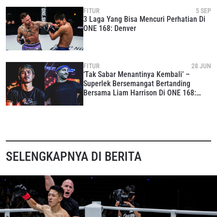
FITUR
5 SEP
3 Laga Yang Bisa Mencuri Perhatian Di
ONE 168: Denver
FITUR
28 JUN
‘Tak Sabar Menantinya Kembali’ –
Superlek Bersemangat Bertanding
Bersama Liam Harrison Di ONE 168:
Denver
SELENGKAPNYA DI BERITA