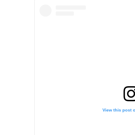
IKU
Bawa ONE
akses ke 
gelaran l
View this post 
EMAIL