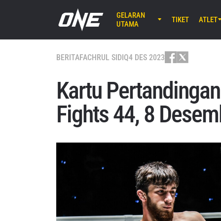
GELARAN
TIKET
ATLET
UTAMA
AGU 8 (SA
EBARA WAV
BERITA
FACHRUL SIDIQ
4 DES 2023
ONE S
Kartu Pertandinga
AGU 14 (J
Fights 44, 8 Desemb
Lumpinee 
ONE Fr