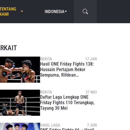
TENTANG
INDONESIA
KAMI
ERKAIT
BERITA
17 JAN
Hasil ONE Friday Fights 138:
Hussain Pertajam Rekor
Sempurna, Rifdean
Tumbangkan Redho ‘Rocky’ Di
Ronde Pertama
BERITA
27 MEI
Daftar Laga Lengkap ONE
Friday Fights 110 Terungkap,
Tayang 30 Mei
HASIL LAGA
7 JUN