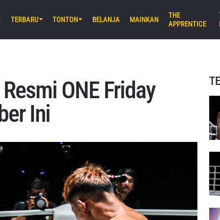
THE
TERBARU
TONTON
BELANJA
MAINKAN
APPRENTICE
B) 8:30 UTC
E Arena Ota, Tokyo
AMURAI 2
T
n Resmi ONE Friday
UM) 11:30 UTC
er Ini
Stadium, Bangkok
iday Fights 166 & The Inner Circle