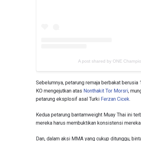
A post shared by ONE Champi
Sebelumnya, petarung remaja berbakat berusia 19
KO mengejutkan atas
Nonthakit Tor Morsri
, mun
petarung eksplosif asal Turki
Ferzan Cicek
.
Kedua petarung bantamweight Muay Thai ini terbu
mereka harus membuktikan konsistensi mereka 
Dan, dalam aksi MMA yang cukup ditunggu, binta