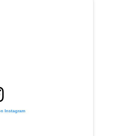
TI PERKEMBANGAN TERBARU
 Championship kemana pun anda pergi! Daftar sekarang untuk m
berita terbaru, tawaran spesial, dan akses awal untuk kursi terbaik
angsung kami.
on Instagram
LAWAN
GELARAN