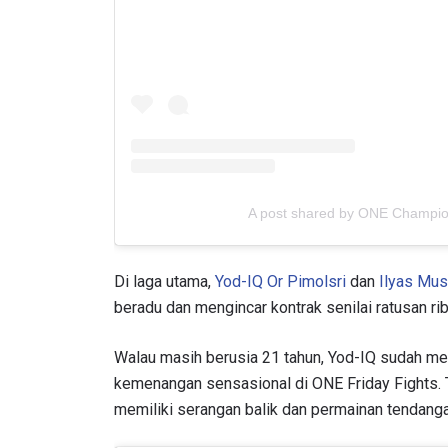
A post shared by ONE Champi
Di laga utama,
Yod-IQ Or Pimolsri
dan
Ilyas Mu
beradu dan mengincar kontrak senilai ratusan r
Walau masih berusia 21 tahun, Yod-IQ sudah me
kemenangan sensasional di ONE Friday Fights. T
memiliki serangan balik dan permainan tendangan