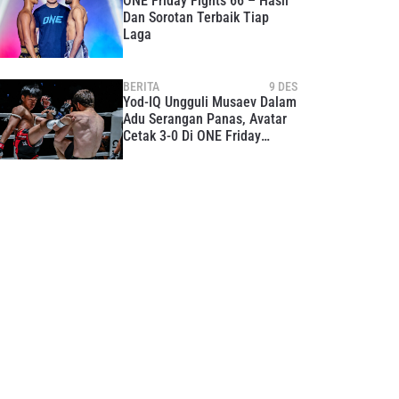
ONE Friday Fights 66 – Hasil
Dan Sorotan Terbaik Tiap
Laga
BERITA
9 DES
Yod-IQ Ungguli Musaev Dalam
Adu Serangan Panas, Avatar
Cetak 3-0 Di ONE Friday
Fights 44