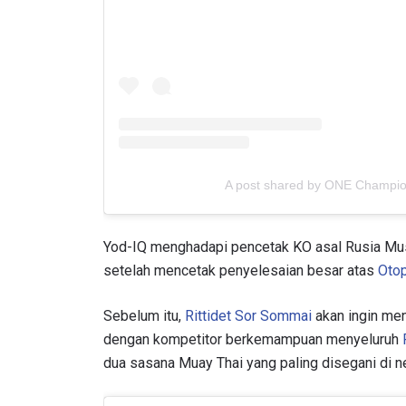
NAMA
Dengan 
pemb
A post shared by ONE Champi
Yod-IQ menghadapi pencetak KO asal Rusia M
setelah mencetak penyelesaian besar atas
Oto
Sebelum itu,
Rittidet Sor Sommai
akan ingin me
dengan kompetitor berkemampuan menyeluruh
dua sasana Muay Thai yang paling disegani di ne