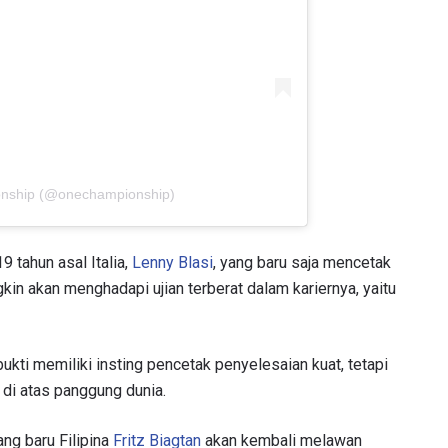
onship (@onechampionship)
 tahun asal Italia,
Lenny Blasi
, yang baru saja mencetak
gkin akan menghadapi ujian terberat dalam kariernya, yaitu
kti memiliki insting pencetak penyelesaian kuat, tetapi
di atas panggung dunia.
ng baru Filipina
Fritz Biagtan
akan kembali melawan