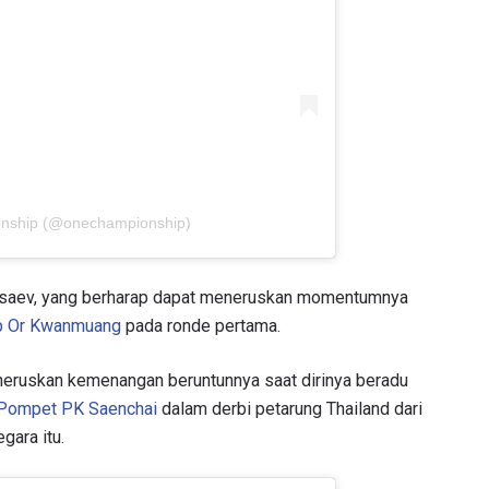
LIHAT SOROTAN TERBAIK
BERLANGGANAN
mengirimkan formulir ini, anda menyetujui pengumpulan, penggu
ukaan informasi anda berdasarkan
Kebijakan Privasi
kami. Anda 
membatalkan (unsubscribe) dari jenis komunikasi ini kapan saja.
onship (@onechampionship)
usaev, yang berharap dapat meneruskan momentumnya
p Or Kwanmuang
pada ronde pertama.
neruskan kemenangan beruntunnya saat dirinya beradu
Pompet PK Saenchai
dalam derbi petarung Thailand dari
gara itu.