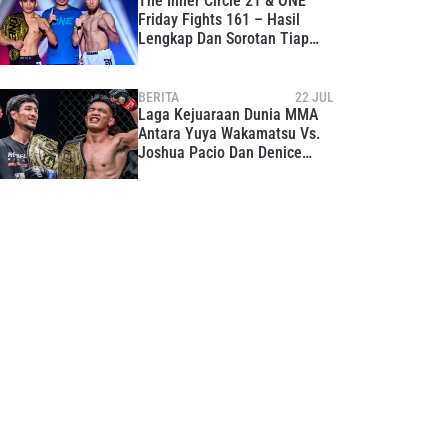
The Inner Circle 21 & ONE
Friday Fights 161 – Hasil
Lengkap Dan Sorotan Tiap
Laga
BERITA
22 JUL
Laga Kejuaraan Dunia MMA
Antara Yuya Wakamatsu Vs.
Joshua Pacio Dan Denice
Zamboanga Vs. Ayaka Miura
Tersaji Di ONE 173