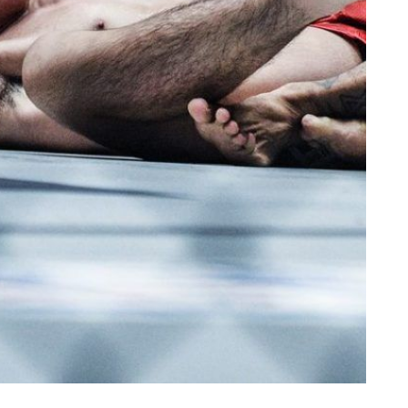
TI PERKEMBANGAN TERBARU
 Championship kemana pun anda pergi! Daftar sekarang untuk m
berita terbaru, tawaran spesial, dan akses awal untuk kursi terbaik
angsung kami.
LAWAN
GELARAN