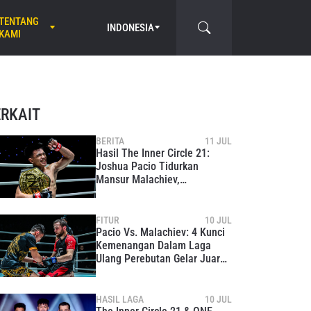
TENTANG
INDONESIA
KAMI
ERKAIT
BERITA
11 JUL
Hasil The Inner Circle 21:
Joshua Pacio Tidurkan
Mansur Malachiev,
Pertahankan Gelar Juara
Dunia ONE Strawweight MMA
FITUR
10 JUL
Pacio Vs. Malachiev: 4 Kunci
Kemenangan Dalam Laga
Ulang Perebutan Gelar Juara
Dunia ONE Strawweight MMA
HASIL LAGA
10 JUL