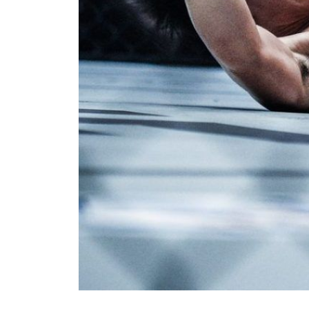
IKU
Bawa ONE
akses ke 
gelaran l
EMAIL