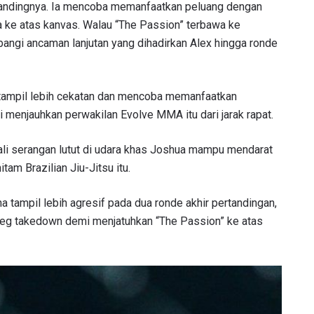
tandingnya. Ia mencoba memanfaatkan peluang dengan
ke atas kanvas. Walau “The Passion” terbawa ke
LIHAT SOROTAN TERBAIK
ngi ancaman lanjutan yang dihadirkan Alex hingga ronde
BERLANGGANAN
mengirimkan formulir ini, anda menyetujui pengumpulan, penggu
a tampil lebih cekatan dan mencoba memanfaatkan
ukaan informasi anda berdasarkan
Kebijakan Privasi
kami. Anda 
 menjauhkan perwakilan Evolve MMA itu dari jarak rapat.
membatalkan (unsubscribe) dari jenis komunikasi ini kapan saja.
 kali serangan lutut di udara khas Joshua mampu mendarat
tam Brazilian Jiu-Jitsu itu.
a tampil lebih agresif pada dua ronde akhir pertandingan,
leg takedown demi menjatuhkan “The Passion” ke atas