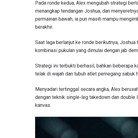
NAMA
Pada ronde kedua, Alex mengubah strategi ber
menangkap tendangan Joshua, dan menyeretnya 
permainan bawah, ia pun masih mampu mengimba
berakhir.
Dengan 
Saat laga berlanjut ke ronde berikutnya, Joshu
pemb
kombinasi pukulan yang dimulai dengan jab demi
Strategi ini terbukti berhasil, bahkan beberapa
telak di wajah dan tubuh atlet pemegang sabuk hi
Menyadari tertinggal secara angka, Alex berusah
dengan teknik single-leg takedown dan double 
kanvas.