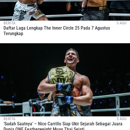
BERITA
5 AGU
Daftar Laga Lengkap The Inner Circle 25 Pada 7 Agustus
Terungkap
BERITA
5 AGU
‘Sudah Saatnya’ – Nico Carrillo Siap Ukir Sejarah Sebagai Juara
Dunia ONE Featherweight Muay Thai Sejati