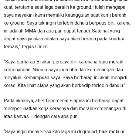
kuat, terutama saat laga beralih ke ground. Itulah mengapa
IKUTI PERKEMBANGAN TERBARU
saya meyakini kami memiliki keunggulan saat kami beralih
Bawa ONE Championship kemana pun anda pergi!
ke ground. Saya tak ingin terlebih dahulu berpuas diri, karena
Daftar sekarang untuk mendapat akses ke berita
terbaru, tawaran spesial, dan akses awal untuk kursi
ini adalah MMA dan apa pun dapat terjadi. Satu hal yang
terbaik di gelaran langsung kami.
dapat saya janjikan adalah saya akan berada pada kondisi
EMAIL
terbaik,” tegas Olsim.
LAWAN
“Saya berharap Bi akan percaya diri karena ia baru meraih
NAMA
GELARAN
kemenangan. Namun saya juga tiba dari kemenangan dan
meyakini kemampuan saya. Saya berharap ini akan menjadi
keras. Kita lihat siapa yang akan berkedip terlebih dahulu.”
LIHAT SOROTAN TERBAIK
BERLANGGANAN
Pada akhirnya, atlet fenomenal Filipina ini berharap dapat
Dengan mengirimkan formulir ini, anda menyetujui
memperlihatkan kerja kerasnya dan meraih kemenangan di
pengumpulan, penggunaan dan pembukaan informasi
anda berdasarkan
Kebijakan Privasi
kami. Anda dapat
atas kanvas – dengan cara apa pun.
membatalkan (unsubscribe) dari jenis komunikasi ini
kapan saja.
“Saya ingin menyelesaikan laga ini di ground, baik melalui