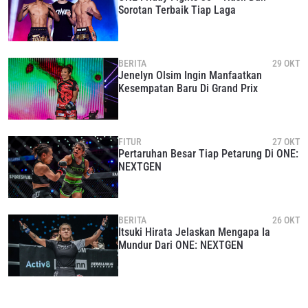
Sorotan Terbaik Tiap Laga
BERITA
29 OKT
Jenelyn Olsim Ingin Manfaatkan
Kesempatan Baru Di Grand Prix
FITUR
27 OKT
Pertaruhan Besar Tiap Petarung Di ONE:
NEXTGEN
BERITA
26 OKT
Itsuki Hirata Jelaskan Mengapa Ia
Mundur Dari ONE: NEXTGEN