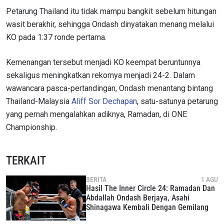
Petarung Thailand itu tidak mampu bangkit sebelum hitungan
wasit berakhir, sehingga Ondash dinyatakan menang melalui
KO pada 1:37 ronde pertama.
Kemenangan tersebut menjadi KO keempat beruntunnya
sekaligus meningkatkan rekornya menjadi 24-2. Dalam
wawancara pasca-pertandingan, Ondash menantang bintang
Thailand-Malaysia
Aliff Sor Dechapan
, satu-satunya petarung
IKUTI PERKEMBANGAN TERBARU
yang pernah mengalahkan adiknya, Ramadan, di ONE
Bawa ONE Championship kemana pun anda pergi!
Championship.
Daftar sekarang untuk mendapat akses ke berita
terbaru, tawaran spesial, dan akses awal untuk kursi
terbaik di gelaran langsung kami.
TERKAIT
EMAIL
LAWAN
BERITA
1 AGU
Hasil The Inner Circle 24: Ramadan Dan
Abdallah Ondash Berjaya, Asahi
NAMA
GELARAN
Shinagawa Kembali Dengan Gemilang