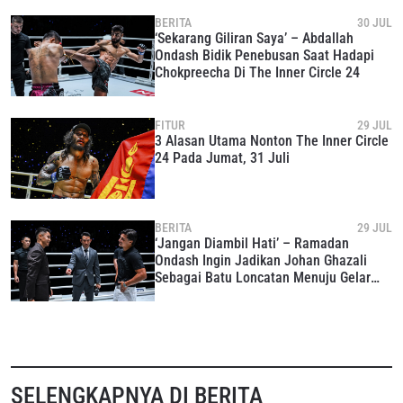
LIHAT SOROTAN TERBAIK
BERITA
30 JUL
‘Sekarang Giliran Saya’ – Abdallah
BERLANGGANAN
Ondash Bidik Penebusan Saat Hadapi
Chokpreecha Di The Inner Circle 24
Dengan mengirimkan formulir ini, anda menyetujui
pengumpulan, penggunaan dan pembukaan informasi
anda berdasarkan
Kebijakan Privasi
kami. Anda dapat
membatalkan (unsubscribe) dari jenis komunikasi ini
FITUR
29 JUL
3 Alasan Utama Nonton The Inner Circle
kapan saja.
24 Pada Jumat, 31 Juli
BERITA
29 JUL
‘Jangan Diambil Hati’ – Ramadan
Ondash Ingin Jadikan Johan Ghazali
Sebagai Batu Loncatan Menuju Gelar
Juara Dunia ONE
SELENGKAPNYA DI BERITA