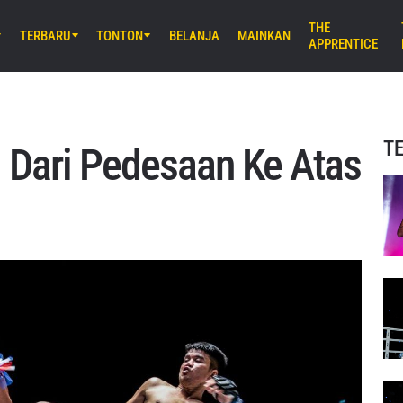
THE
TERBARU
TONTON
BELANJA
MAINKAN
APPRENTICE
B) 8:30 UTC
E Arena Ota, Tokyo
AMURAI 2
T
i Dari Pedesaan Ke Atas
UM) 11:30 UTC
Stadium, Bangkok
iday Fights 166 & The Inner Circle