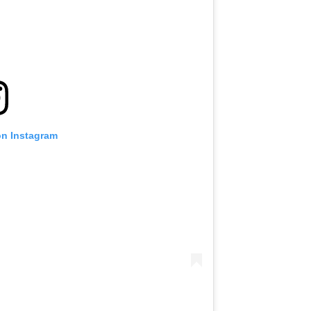
LIHAT SOROTAN TERBAIK
BERLANGGANAN
mengirimkan formulir ini, anda menyetujui pengumpulan, penggu
ukaan informasi anda berdasarkan
Kebijakan Privasi
kami. Anda 
membatalkan (unsubscribe) dari jenis komunikasi ini kapan saja.
on Instagram