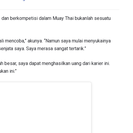
h dan berkompetisi dalam Muay Thai bukanlah sesuatu
ali mencoba,” akunya. “Namun saya mulai menyukainya
njata saya. Saya merasa sangat tertarik.”
 besar, saya dapat menghasilkan uang dari karier ini.
an ini.”
TI PERKEMBANGAN TERBARU
 Championship kemana pun anda pergi! Daftar sekarang untuk m
berita terbaru, tawaran spesial, dan akses awal untuk kursi terbaik
angsung kami.
LAWAN
GELARAN