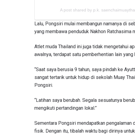
A post shared by p.k. saenchaimuayt
Lalu, Pongsiri mulai membangun namanya di sebu
yang membawa penduduk Nakhon Ratchasima m
Atlet muda Thailand ini juga tidak mengetahui a
awalnya, terdapat satu pemberhentian lain yang h
“Saat saya berusia 9 tahun, saya pindah ke Ayu
sangat tertarik untuk hidup di sekolah Muay Thai 
Pongsiri.
“Latihan saya berubah. Segala sesuatunya beruba
mengikuti pertandingan lokal.”
Sementara Pongsiri mendapatkan pengalaman di 
fisik. Dengan itu, tibalah waktu bagi dirinya unt