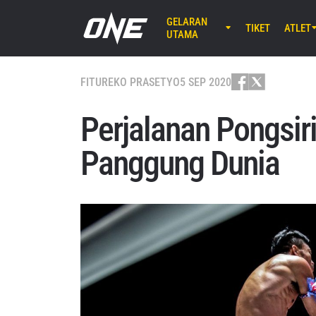
GELARAN
TIKET
ATLET
UTAMA
AGU 8 (SA
EBARA WAV
FITUR
EKO PRASETYO
5 SEP 2020
ONE S
Perjalanan Pongsir
AGU 14 (J
Panggung Dunia
Lumpinee 
ONE Fr