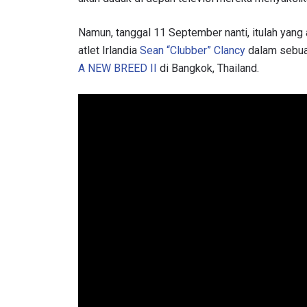
Namun, tanggal 11 September nanti, itulah yang 
atlet Irlandia
Sean “Clubber” Clancy
dalam sebuah
A NEW BREED II
di Bangkok, Thailand.