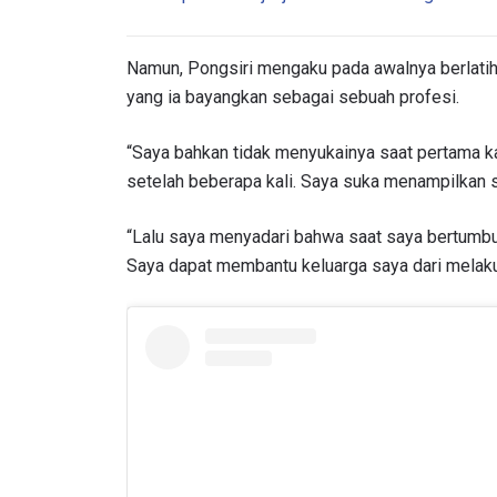
Namun, Pongsiri mengaku pada awalnya berlati
yang ia bayangkan sebagai sebuah profesi.
“Saya bahkan tidak menyukainya saat pertama k
setelah beberapa kali. Saya suka menampilkan se
“Lalu saya menyadari bahwa saat saya bertumbuh
Saya dapat membantu keluarga saya dari melakuk
IKU
Bawa ONE
akses ke 
gelaran l
EMAIL