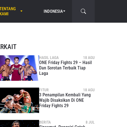
TENTANG
INDONESIA
KAMI
ERKAIT
HASIL LAGA
18 AGU
ONE Friday Fights 29 – Hasil
Dan Sorotan Terbaik Tiap
Laga
FITUR
18 AGU
3 Penampilan Kembali Yang
Wajib Disaksikan Di ONE
Friday Fights 29
BERITA
8 JUL