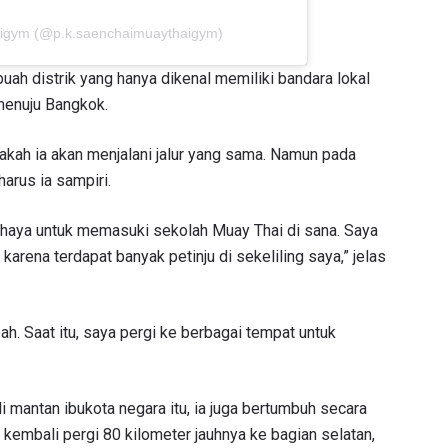
haigym (@p.k.saenchaimuaythaigym)
ah distrik yang hanya dikenal memiliki bandara lokal
enuju Bangkok.
pakah ia akan menjalani jalur yang sama. Namun pada
arus ia sampiri.
tthaya untuk memasuki sekolah Muay Thai di sana. Saya
karena terdapat banyak petinju di sekeliling saya,” jelas
h. Saat itu, saya pergi ke berbagai tempat untuk
mantan ibukota negara itu, ia juga bertumbuh secara
uk kembali pergi 80 kilometer jauhnya ke bagian selatan,