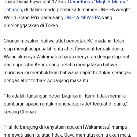
Juara Dunia Flyweight 12 kali,
Demetrious “Mighty Mouse”
Johnson
, di dalam ronde pembuka turnamen ONE Flyweight
World Grand Prix pada ajang
ONE: A NEW ERA
yang
diselenggarakan di Tokyo.
Chonan meyakini bahwa atlet pencetak KO muda ini telah
siap menghadapi salah satu atlet flyweight terbaik dunia.
Walau akhirnya Wakamatsu harus menyerah dengan tap-out
dari superstar AS ini, sang pelatih mengatakan bahwa
muridnya ini membuktikan bahwa ia dapat bertukar serangan
dengan atlet terbaik sepanjang masa itu.
“Itu adalah tantangan besar bagi kami. Kami tidak memiliki
gambaran apapun untuk menghadapi atlet terkuat di dunia,”
kenang Chonan.
“Hal itu berujung di kenyataan apakah [Wakamatsu] mampu
melewati ujian itu atau tidak. Saya memutuskan ia akan maju,