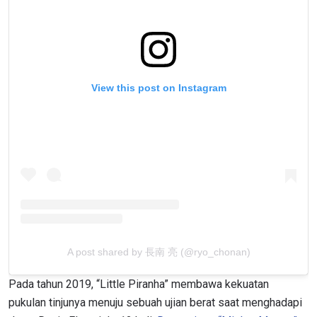
BERLANGGANAN
Dengan mengirimkan formulir ini, anda menyetujui
pengumpulan, penggunaan dan pembukaan informasi
anda berdasarkan
Kebijakan Privasi
kami. Anda dapat
membatalkan (unsubscribe) dari jenis komunikasi ini
View this post on Instagram
kapan saja.
A post shared by 長南 亮 (@ryo_chonan)
Pada tahun 2019, “Little Piranha” membawa kekuatan
pukulan tinjunya menuju sebuah ujian berat saat menghadapi