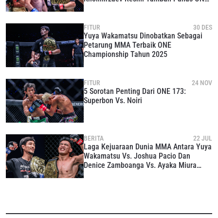
Samurai 1
FITUR
30 DES
Yuya Wakamatsu Dinobatkan Sebagai
Petarung MMA Terbaik ONE
Championship Tahun 2025
FITUR
24 NOV
5 Sorotan Penting Dari ONE 173:
Superbon Vs. Noiri
BERITA
22 JUL
Laga Kejuaraan Dunia MMA Antara Yuya
Wakamatsu Vs. Joshua Pacio Dan
Denice Zamboanga Vs. Ayaka Miura
Tersaji Di ONE 173