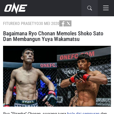
FITUR
EKO PRASETYO
30 MEI 2020
Bagaimana Ryo Chonan Memoles Shoko Sato
Dan Membangun Yuya Wakamatsu
Ryo “Piranha” Chonan, seorang juara
bela diri campuran
dan