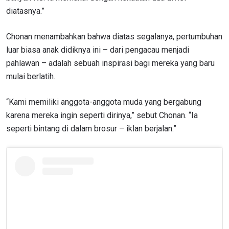
diatasnya.”
Chonan menambahkan bahwa diatas segalanya, pertumbuhan
luar biasa anak didiknya ini – dari pengacau menjadi
pahlawan – adalah sebuah inspirasi bagi mereka yang baru
mulai berlatih.
IKUTI PERKEMBANGAN TERBARU
“Kami memiliki anggota-anggota muda yang bergabung
Bawa ONE Championship kemana pun anda pergi!
karena mereka ingin seperti dirinya,” sebut Chonan. “Ia
Daftar sekarang untuk mendapat akses ke berita
seperti bintang di dalam brosur – iklan berjalan.”
terbaru, tawaran spesial, dan akses awal untuk kursi
terbaik di gelaran langsung kami.
EMAIL
LAWAN
NAMA
GELARAN
LIHAT SOROTAN TERBAIK